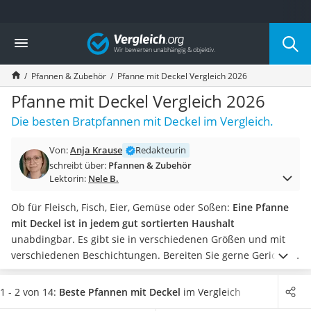
Die beliebtesten Vergleiche nach Kategorie
Vergleich
Haushalt
Wassersprudler
Pfannen & Zubehör
Pfanne mit Deckel Vergleich 2026
Zentralstaubsauger
Brotbackautomat
Pfanne mit Deckel Vergleich 2026
Wischroboter
Die besten Bratpfannen mit Deckel im Vergleich.
Wäschespinne
Industriestaubsauger
Von:
Anja Krause
Redakteurin
Spülmaschinentabs
schreibt über:
Pfannen & Zubehör
Akku-Staubsauger
Lektorin:
Nele B.
Eierkocher
AEG-Waschmaschine
Ob für Fleisch, Fisch, Eier, Gemüse oder Soßen:
Eine Pfanne
Saug-Wisch-Roboter
mit Deckel ist in jedem gut sortierten Haushalt
Handstaubsauger
unabdingbar. Es gibt sie in verschiedenen Größen und mit
Milchaufschäumer
verschiedenen Beschichtungen. Bereiten Sie gerne Gerichte
Kondenstrockner
in viel Soße zu, sollten Sie ein besonderes Augenmerk auf
Reiskocher
einen hohen Pfannenrand legen. Er sollte dann mindestens 5
1 - 2 von 14:
Beste Pfannen mit Deckel
im Vergleich
Heißwasserspender
cm betragen.
Diverse Tests im Internet zeigen, dass Sie mit