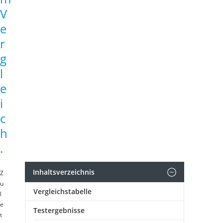
V
e
r
g
l
e
i
c
h
.
Inhaltsverzeichnis
Z
u
Vergleichstabelle
l
e
Testergebnisse
t