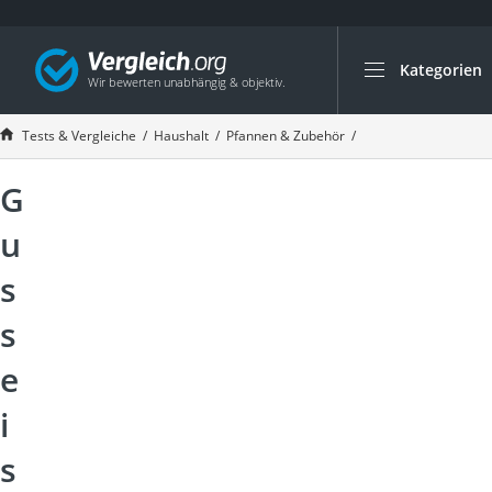
Kategorien
Die beliebtesten V
Haushalt
Tests & Vergleiche
Haushalt
Pfannen & Zubehör
Gusseisen-Pfanne T
Wassersprudler
G
Zentralstaubsauge
Brotbackautomat
u
Wischroboter
s
Wäschespinne
s
Industriestaubsau
Spülmaschinentab
e
Akku-Staubsauger
i
Eierkocher
s
AEG-Waschmaschi