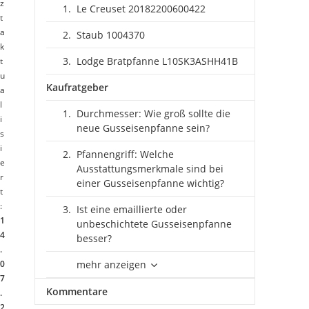
z
Le Creuset 20182200600422
t
a
Staub 1004370
k
Lodge Bratpfanne L10SK3ASHH41B
t
u
Kaufratgeber
a
l
Durchmesser: Wie groß sollte die
i
neue Gusseisenpfanne sein?
s
i
Pfannengriff: Welche
e
Ausstattungsmerkmale sind bei
r
einer Gusseisenpfanne wichtig?
t
:
Ist eine emaillierte oder
1
unbeschichtete Gusseisenpfanne
4
besser?
.
0
mehr anzeigen
7
Kommentare
.
2