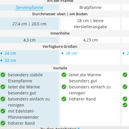
Art der Pfanne
Servierpfanne
Bratpfanne
Durchmesser oben | am Boden
28 cm | keine
27,4 cm | 20,5 cm
Herstellerangabe
Innenhöhe
4,3 cm
4,23 cm
Verfügbare Größen
•
•
•
24 cm
28 cm
2
•
32 cm
Vorteile
besonders stabile
leitet die Wärme
Eisenpfanne
besonders gut
leitet die Wärme
besonders einfach zu
besonders gut
reinigen
besonders einfach zu
höherer Rand
reinigen
mit Edelstahl-
Pfannenwender
höherer Rand