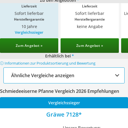
Zu den Angeboten
*
Lieferzeit
Lieferzeit
Sofort lieferbar
Sofort lieferbar
L
Herstellergarantie
Herstellergarantie
10 Jahre
keine Angabe
Vergleichssieger
Zum Angebot »
Zum Angebot »
Erhältlich bei
*
ⓘ Informationen zur Produktsortierung und Bewertung
Ähnliche Vergleiche anzeigen
Schmiedeeiserne Pfanne Vergleich 2026 Empfehlungen
Vergleichssieger
Gräwe 7128
Unsere Bewertung: