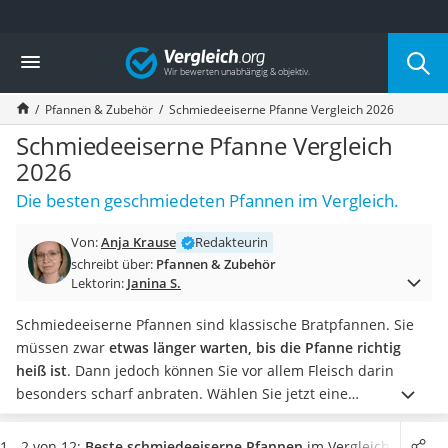
Die beliebtesten Vergleiche nach Kategorie
Vergleich
Haushalt
Wassersprudler
Pfannen & Zubehör
Schmiedeeiserne Pfanne Vergleich 2026
Zentralstaubsauger
Brotbackautomat
Schmiedeeiserne Pfanne Vergleich
Wischroboter
2026
Wäschespinne
Die besten geschmiedeten Pfannen im Vergleich.
Industriestaubsauger
Spülmaschinentabs
Von:
Anja Krause
Redakteurin
Akku-Staubsauger
schreibt über:
Pfannen & Zubehör
Eierkocher
Lektorin:
Janina S.
AEG-Waschmaschine
Saug-Wisch-Roboter
Schmiedeeiserne Pfannen sind klassische Bratpfannen. Sie
Handstaubsauger
müssen zwar
etwas länger warten, bis die Pfanne richtig
Milchaufschäumer
heiß ist
. Dann jedoch können Sie vor allem Fleisch darin
Kondenstrockner
besonders scharf anbraten.
Wählen Sie jetzt eine
Reiskocher
schmiedeeiserne Pfanne aus unserer Vergleichstabelle,
die
Heißwasserspender
ofenfest und für alle Herdarten geeignet ist
. Damit halten
1 - 2 von 12:
Beste schmiedeeiserne Pfannen
im Vergleich