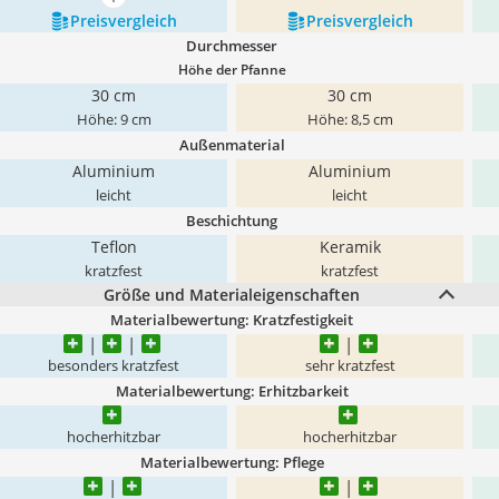
mehr anzeigen
Preis­vergleich
Preis­vergleich
Durchmesser
Höhe der Pfanne
30 cm
30 cm
Höhe: 9 cm
Höhe: 8,5 cm
Außenmaterial
Aluminium
Aluminium
leicht
leicht
Beschichtung
Teflon
Keramik
kratzfest
kratzfest
Größe und Materialeigenschaften
Materialbewertung: Kratzfestigkeit
besonders kratzfest
sehr kratzfest
Materialbewertung: Erhitzbarkeit
hocherhitzbar
hocherhitzbar
Materialbewertung: Pflege