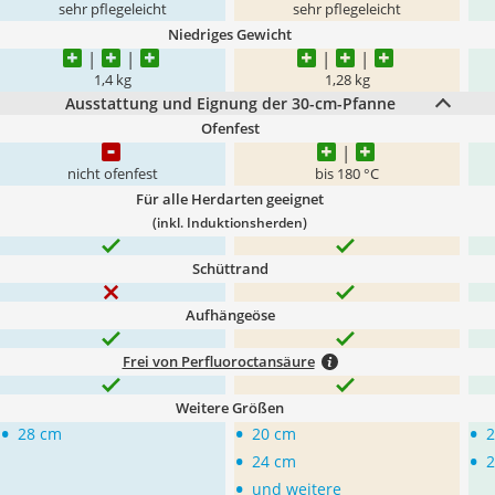
sehr pflegeleicht
sehr pflegeleicht
Niedriges Gewicht
1,4 kg
1,28 kg
Ausstattung und Eignung der 30-cm-Pfanne
Ofenfest
nicht ofenfest
bis 180 °C
Für alle Herdarten geeignet
(inkl. Induktionsherden)
Schüttrand
Aufhängeöse
Frei von Perfluoroctansäure
Weitere Größen
•
•
•
28 cm
20 cm
2
•
•
24 cm
2
•
und weitere