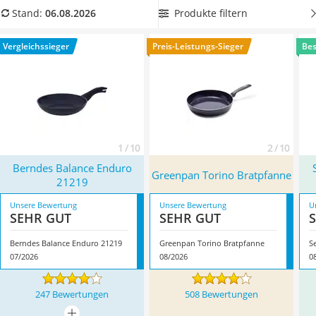
Tierhaarstaubsauger
aus der Pfanne kippen, wie diverse Tests von ambitionierten
Produkte filtern
Stand:
06.08.2026
Ecovacs-Saugroboter
Hobbyköchen zeigen. Überzeugt hat uns hier im August 2026
Nespresso-Maschine
besonders das Modell
Berndes Balance Enduro 21219
*
mit
Vergleichssieger
Preis-Leistungs-Sieger
Bes
Messerschärfer
seinen Eigenschaften.
Service
1 / 10
2 / 10
Berndes Balance Enduro
Greenpan Torino Bratpfanne
21219
Unsere Bewertung
Unsere Bewertung
U
SEHR GUT
SEHR GUT
Berndes Balance Enduro 21219
Greenpan Torino Bratpfanne
S
07/2026
08/2026
0
247 Bewertungen
508 Bewertungen