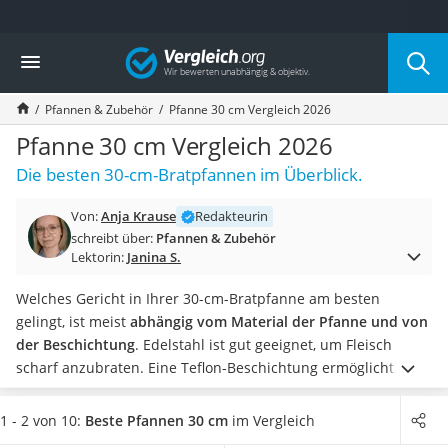
Die beliebtesten Vergleiche nach Kategorie
Vergleich
Haushalt
Wassersprudler
Pfannen & Zubehör
Pfanne 30 cm Vergleich 2026
Zentralstaubsauger
Brotbackautomat
Pfanne 30 cm Vergleich 2026
Wischroboter
Die besten 30-cm-Bratpfannen im Überblick.
Wäschespinne
Industriestaubsauger
Von:
Anja Krause
Redakteurin
Spülmaschinentabs
schreibt über:
Pfannen & Zubehör
Akku-Staubsauger
Lektorin:
Janina S.
Eierkocher
AEG-Waschmaschine
Welches Gericht in Ihrer 30-cm-Bratpfanne am besten
Saug-Wisch-Roboter
gelingt, ist meist
abhängig vom Material der Pfanne und von
Handstaubsauger
der Beschichtung
. Edelstahl ist gut geeignet, um Fleisch
Milchaufschäumer
scharf anzubraten. Eine Teflon-Beschichtung ermöglicht
Kondenstrockner
Ihnen das Kochen mit wenig Fett.
Wählen Sie jetzt eine 30-
Reiskocher
cm-Pfanne aus unserer Vergleichstabelle,
die einen
1 - 2 von 10:
Beste Pfannen 30 cm
im Vergleich
Heißwasserspender
Schüttrand hat
. So können Sie vergleichsweise einfach Sauce