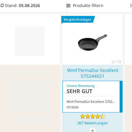
Tierhaarstaubsauger
beispielsweise, um ein Gericht fertigzugaren oder zu
Produkte filtern
Stand:
05.08.2026
Ecovacs-Saugroboter
überbacken. Überzeugt hat uns hier im August 2026
Nespresso-Maschine
besonders das Modell
Wmf PermaDur Excellent 575244021
*
Vergleichssieger
Messerschärfer
mit seinen Eigenschaften.
Service
2 / 14
Wmf PermaDur Excellent
575244021
Unsere Bewertung
SEHR GUT
Wmf PermaDur Excellent 575244021
07/2026
367 Bewertungen