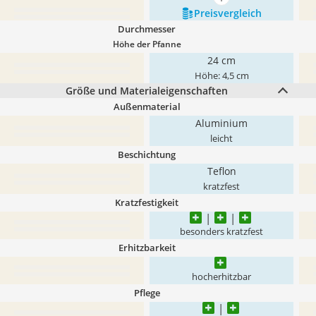
mehr anzeigen
Preis­vergleich
Durchmesser
Höhe der Pfanne
24 cm
Höhe: 4,5 cm
Größe und Materialeigenschaften
Außenmaterial
Aluminium
leicht
Beschichtung
Teflon
kratzfest
Kratzfestigkeit
besonders kratzfest
Erhitzbarkeit
hocherhitzbar
Pflege