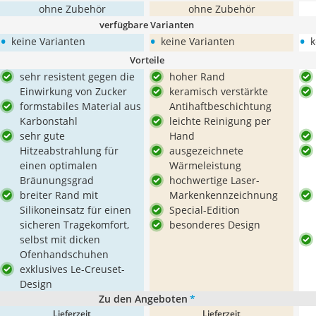
ohne Zubehör
ohne Zubehör
verfügbare Varianten
•
•
•
keine Varianten
keine Varianten
k
Vorteile
sehr resistent gegen die
hoher Rand
Einwirkung von Zucker
keramisch verstärkte
formstabiles Material aus
Antihaftbeschichtung
Karbonstahl
leichte Reinigung per
sehr gute
Hand
Hitzeabstrahlung für
ausgezeichnete
einen optimalen
Wärmeleistung
Bräunungsgrad
hochwertige Laser-
breiter Rand mit
Markenkennzeichnung
Silikoneinsatz für einen
Special-Edition
sicheren Tragekomfort,
besonderes Design
selbst mit dicken
Ofenhandschuhen
exklusives Le-Creuset-
Design
Zu den Angeboten
*
Lieferzeit
Lieferzeit