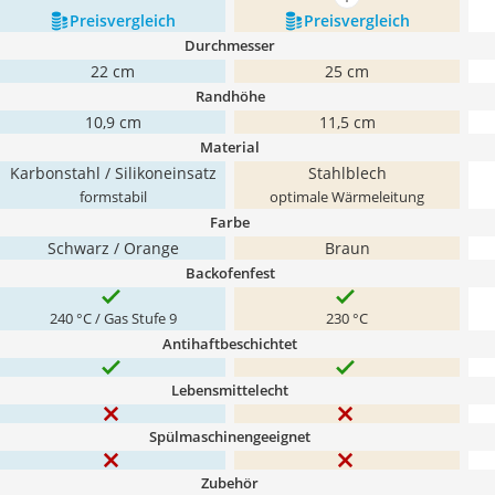
mehr anzeigen
Preis­vergleich
Preis­vergleich
Durchmesser
22 cm
25 cm
Randhöhe
10,9 cm
11,5 cm
Material
Karbonstahl / Silikoneinsatz
Stahlblech
formstabil
optimale Wärmeleitung
Farbe
Schwarz / Orange
Braun
Backofenfest
240 °C / Gas Stufe 9
230 °C
Antihaftbeschichtet
Lebensmittelecht
Spülmaschinengeeignet
Zubehör