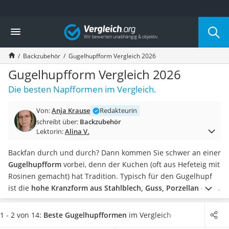
Die beliebtesten Vergleiche nach Kategorie
Vergleich
Haushalt
Wassersprudler
Backzubehör
Gugelhupfform Vergleich 2026
Zentralstaubsauger
Brotbackautomat
Gugelhupfform Vergleich 2026
Wischroboter
Die besten Napfformen im Vergleich.
Wäschespinne
Industriestaubsauger
Von:
Anja Krause
Redakteurin
Spülmaschinentabs
schreibt über:
Backzubehör
Akku-Staubsauger
Lektorin:
Alina V.
Eierkocher
AEG-Waschmaschine
Backfan durch und durch? Dann kommen Sie schwer an einer
Saug-Wisch-Roboter
Gugelhupfform
vorbei, denn der Kuchen (oft aus Hefeteig mit
Handstaubsauger
Rosinen gemacht) hat Tradition. Typisch für den Gugelhupf
Milchaufschäumer
ist die
hohe Kranzform aus Stahlblech, Guss, Porzellan oder
Kondenstrockner
Silikon,
die mit ihrer kaminartigen Öffnung für die
Reiskocher
charakteristische Form des Kuchens sorgt.
Alle
1 - 2 von 14:
Beste Gugelhupfformen
im Vergleich
Heißwasserspender
Gugelhupfformen selbst einem Test zu unterziehen, ist