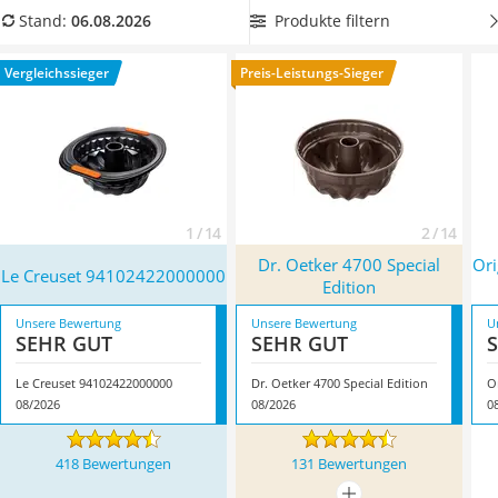
Tierhaarstaubsauger
möglich, ja. Schneller geht's mit unserer Vergleichstabelle,
Produkte filtern
Stand:
06.08.2026
Ecovacs-Saugroboter
die Ihnen einen Überblick der relevantesten Merkmale und
Nespresso-Maschine
Unterschiede der runden Backformen zeigt.
Vergleichssieger
Preis-Leistungs-Sieger
Messerschärfer
Antihaftbeschichtung, leichtes Herauslösen, gleichmäßige
Service
Bräunung, Randhöhe, einfache Reinigung
: Welche
Gugelhupfform kann was? Finden Sie in der Vergleichstabelle
Ihren Favoriten! Überzeugt hat uns hier im August 2026
besonders das Modell
Le Creuset 94102422000000
*
mit
seinen Eigenschaften.
1 / 14
2 / 14
Dr. Oetker 4700 Special
Ori
Le Creuset 94102422000000
Edition
Unsere Bewertung
Unsere Bewertung
U
SEHR GUT
SEHR GUT
Le Creuset 94102422000000
Dr. Oetker 4700 Special Edition
08/2026
08/2026
0
418 Bewertungen
131 Bewertungen