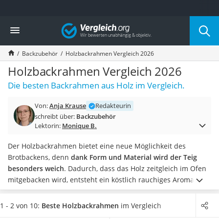
Die beliebtesten Vergleiche nach Kategorie
Vergleich
Haushalt
Wassersprudler
Backzubehör
Holzbackrahmen Vergleich 2026
Zentralstaubsauger
Brotbackautomat
Holzbackrahmen Vergleich 2026
Wischroboter
Die besten Backrahmen aus Holz im Vergleich.
Wäschespinne
Industriestaubsauger
Von:
Anja Krause
Redakteurin
Spülmaschinentabs
schreibt über:
Backzubehör
Akku-Staubsauger
Lektorin:
Monique B.
Eierkocher
AEG-Waschmaschine
Der Holzbackrahmen bietet eine neue Möglichkeit des
Saug-Wisch-Roboter
Brotbackens, denn
dank Form und Material wird der Teig
Handstaubsauger
besonders weich
. Dadurch, dass das Holz zeitgleich im Ofen
Milchaufschäumer
mitgebacken wird, entsteht ein köstlich rauchiges Aroma,
Kondenstrockner
welches an das Brot abgegeben wird. Zudem zeigen gängige
Reiskocher
Online-Tests, dass ein Großteil der speziellen Backformen bei
1 - 2 von 10:
Beste Holzbackrahmen
im Vergleich
Heißwasserspender
bis zu 220 °C im
Backofen
verwendbar ist.
Wählen Sie jetzt