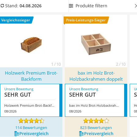
Tierhaarstaubsauger
aus unserer Produkttabelle einen
Holzbackrahmen mit
Produkte filtern
Stand:
04.08.2026
Ecovacs-Saugroboter
mehreren Kammern
, um Ihr Brot in verschiedenen Formen
Nespresso-Maschine
und Größen backen zu können. Überzeugt hat uns hier im
Vergleichssieger
Preis-Leistungs-Sieger
Messerschärfer
August 2026 besonders das Modell
Holzwerk Premium Brot-
Service
Backform
*
mit seinen Eigenschaften.
1 / 10
2 / 10
Holzwerk Premium Brot-
bax im Holz Brot-
Backform
Holzbackrahmen doppelt
Unsere Bewertung
Unsere Bewertung
U
SEHR GUT
SEHR GUT
Holzwerk Premium Brot-Backform
bax im Holz Brot-Holzbackrahmen doppelt
08/2026
08/2026
0
114 Bewertungen
823 Bewertungen
Preis­vergleich
Preis­vergleich