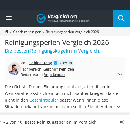
Die beliebtesten Vergleiche nach Kategorie
Vergleich
Haushalt
Wassersprudler
Geschirr reinigen
Reinigungsperlen Vergleich 2026
Zentralstaubsauger
Brotbackautomat
Reinigungsperlen Vergleich 2026
Wischroboter
Die besten Reinigungskugeln im Vergleich.
Wäschespinne
Industriestaubsauger
Von:
Sabine Haag
Expertin
Spülmaschinentabs
Fachbereich:
Geschirr reinigen
Akku-Staubsauger
Redakteurin:
Anja Krause
Eierkocher
AEG-Waschmaschine
Die nächste Dinner-Einladung steht aus, aber die edle
Saug-Wisch-Roboter
Weinkaraffe lässt sich einfach nicht sauber kriegen, da sie
Handstaubsauger
nicht in den
Geschirrspüler
passt? Wenn Ihnen diese
Milchaufschäumer
Situation bekannt vorkommt, dann sollten Sie über den Kauf
Kondenstrockner
von Reinigungsperlen nachdenken. Laut verschiedenen
Reiskocher
Online-Tests können
dank Waschperlen auch enge
1 - 2 von 10:
Beste Reinigungsperlen
im Vergleich
Heißwasserspender
Glasgefäße zuverlässig gereinigt werden.
Wählen Sie jetzt