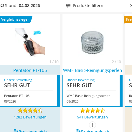
Tierhaarstaubsauger
eine Großpackung Reinigungsperlen
aus unserer
Produkte filtern
Stand:
04.08.2026
Ecovacs-Saugroboter
Vergleichstabelle, damit Sie mehrere Vasen und Karaffen auf
Nespresso-Maschine
einmal reinigen können und Ihnen die kleinen Kügelchen
Vergleichssieger
Pre
Messerschärfer
nicht so schnell zur Neige gehen. Überzeugt hat uns hier im
Service
August 2026 besonders das Modell
Pentaton PT-105
*
mit
seinen Eigenschaften.
1 / 10
2 / 10
Pentaton PT-105
WMF Basic-Reinigungsperlen
Unsere Bewertung
Unsere Bewertung
U
SEHR GUT
SEHR GUT
Pentaton PT-105
WMF Basic-Reinigungsperlen
R
08/2026
08/2026
0
1282 Bewertungen
941 Bewertungen
mehr anzeigen
Preis­vergleich
Preis­vergleich