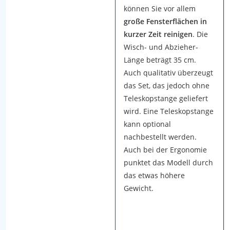
t
können Sie vor allem
ü
große Fensterflächen in
b
kurzer Zeit reinigen
. Die
e
Wisch- und Abzieher-
r
Länge beträgt 35 cm.
p
Auch qualitativ überzeugt
r
das Set, das jedoch ohne
ü
Teleskopstange geliefert
f
wird. Eine Teleskopstange
e
kann optional
n
nachbestellt werden.
w
Auch bei der Ergonomie
i
punktet das Modell durch
r
das etwas höhere
z
Gewicht.
u
m
e