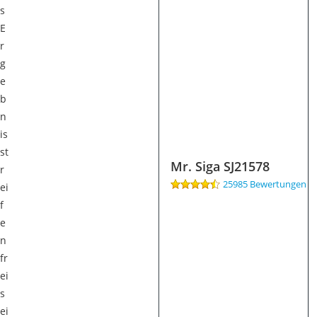
s
E
r
g
e
b
n
is
st
Mr. Siga SJ21578
r
25985 Bewertungen
ei
f
e
n
fr
ei
s
ei