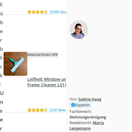
ll
25985 Bewertungen
ü
b
e
r
b
INNOVATIONS-TIPP
li
c
k
Leifheit Window und
:
Frame Cleaner L51120
U
Von:
Sabine Haag
n
Expertin
2230 Bewertungen
s
Fachbereich:
Wohnungsreinigung
e
Redakteurin:
Maria
r
Lengemann