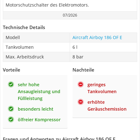
Motorschutzschalter des Elektromotors.
07/2026
Technische Details
Modell
Aircraft Airboy 186 OF E
Tankvolumen
6 l
Max. Arbeitsdruck
8 bar
Vorteile
Nachteile
sehr hohe
geringes
Ansaugleistung und
Tankvolumen
Füllleistung
erhöhte
besonders leicht
Geräuschemission
ölfreier Kompressor
Fragen und Antworten zu Aircraft Airboy 186 OF E