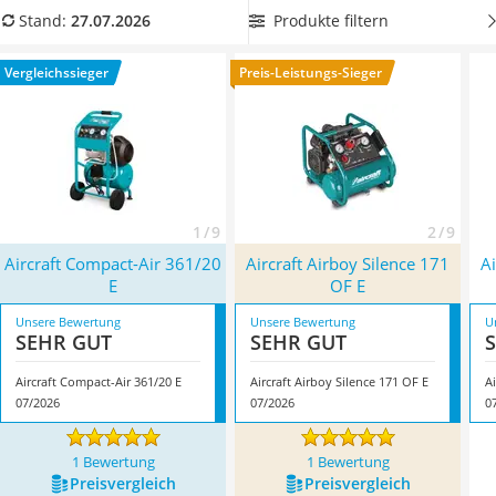
Löschdecke
unterschiedlich mobil. Einige Modelle können aufgrund ihres
Produkte filtern
Stand:
27.07.2026
Multimeter
geringen Gewichts beispielsweise getragen werden.
Wählen
Winterharte Palmen
Sie jetzt aus unserer Vergleichstabelle einen
besonders
Vergleichssieger
Preis-Leistungs-Sieger
Gasdurchlauferhitzer
leistungsstarken Aircraft-Kompressor mit Transportwagen
,
Service
um diesen problemlos und einfach bewegen zu können.
Überzeugt hat uns hier im Juli 2026 besonders das Modell
Aircraft Compact-Air 361/20 E
*
mit seinen Eigenschaften.
1 / 9
2 / 9
Aircraft Compact-Air 361/20
Aircraft Airboy Silence 171
Ai
E
OF E
Unsere Bewertung
Unsere Bewertung
U
SEHR GUT
SEHR GUT
Aircraft Compact-Air 361/20 E
Aircraft Airboy Silence 171 OF E
A
07/2026
07/2026
0
1 Bewertung
1 Bewertung
Preis­vergleich
Preis­vergleich