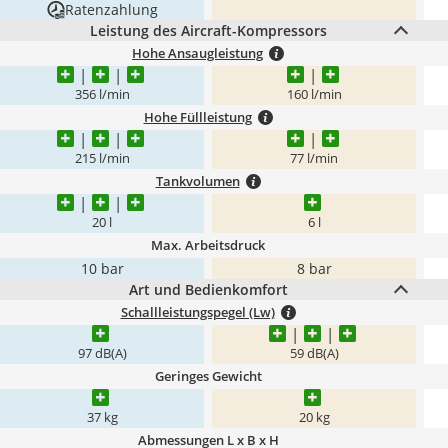
Ratenzahlung
Leistung des Aircraft-Kompressors
Hohe Ansaugleistung
356 l/min
160 l/min
Hohe Füllleistung
215 l/min
77 l/min
Tankvolumen
20 l
6 l
Max. Arbeitsdruck
10 bar
8 bar
Art und Bedienkomfort
Schallleistungspegel (Lw)
97 dB(A)
59 dB(A)
Geringes Gewicht
37 kg
20 kg
Abmessungen L x B x H