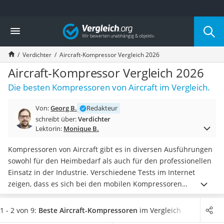
Die beliebtesten Vergleiche nach Kategorie
Vergleich
Baumarkt
Tresor feuerfest
Verdichter
Aircraft-Kompressor Vergleich 2026
Makita-Akku-Rasenmäher
Kappsäge
Aircraft-Kompressor Vergleich 2026
Smartes Türschloss
Die besten Kompressoren von Aircraft im Vergleich.
Akku-Rasentrimmer
Feuchtigkeitsmessgerät
Von:
Georg B.
Redakteur
Split-Klimaanlage 2 Innengeräte
schreibt über:
Verdichter
Pelletofen
Lektorin:
Monique B.
Bohrmaschine
Tiefbrunnenpumpe
Kompressoren von Aircraft gibt es in diversen Ausführungen
Fliesenschneider
sowohl für den Heimbedarf als auch für den professionellen
Hochdruckreiniger
Einsatz in der Industrie. Verschiedene Tests im Internet
Doppelschleifer
zeigen, dass es sich bei den mobilen Kompressoren
Überwachungskamera
hauptsächlich um sogenannte Kolbenkompressoren handelt,
Benzinrasenmäher mit Elektrostart
welche
teilweise mit und ohne Öl
betrieben werden. Je nach
1 - 2 von 9:
Beste Aircraft-Kompressoren
im Vergleich
Akku-Laubsauger
Leistung und Größe des Modells ist der
Kompressor