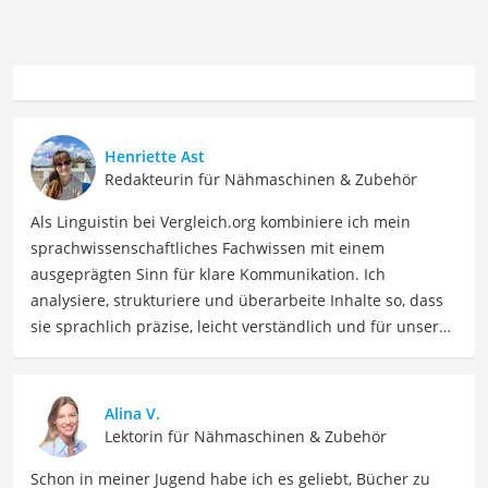
Henriette Ast
Redakteurin für Nähmaschinen & Zubehör
Als Linguistin bei Vergleich.org kombiniere ich mein
sprachwissenschaftliches Fachwissen mit einem
ausgeprägten Sinn für klare Kommunikation. Ich
analysiere, strukturiere und überarbeite Inhalte so, dass
sie sprachlich präzise, leicht verständlich und für unsere
Leser:innen informierend sind. Mein Schwerpunkt liegt
dabei unter anderem auf Freizeit-Themen. Auch privat
beschäftige ich mich gerne mit verschiedenen Hobbys
Alina V.
und Freizeitaktivitäten. Dieses Interesse spiegelt sich in
Lektorin für Nähmaschinen & Zubehör
meinen Beiträgen wider, die sich mit Freizeitideen,
Schon in meiner Jugend habe ich es geliebt, Bücher zu
Reiseempfehlungen, Hobbytipps und Anregungen für die