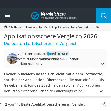
Die beliebtesten Vergleiche nach Kategorie
Vergleich
Freizeit & Sport
Gartentrampolin
Nähmaschinen & Zubehör
Applikationsschere Vergleich 2026
Trampolin
Metalldetektor
Applikationsschere Vergleich 2026
Eufab-Fahrradträger
Die besten Löffelscheren im Vergleich.
Trampolin 366 cm
Fahrradschloss
Von:
Henriette Ast
Redakteurin
Aluminium-Koffer
schreibt über:
Nähmaschinen & Zubehör
Futterboot
Lektorin:
Alina V.
Air Bike
E-Bike-Dreirad
Löcher in Kleidern lassen sich leicht mit einem Stoffmotiv,
Trekkingschuhe Herren
sprich einer Applikation, überdecken,
die man einfach aufs
Reisetasche mit Rollen
Gewebe näht. Für das Zuschneiden solcher Applikationen
Klimmzugstation
benutzen erfahrene Schneider allerdings keine
Koffer
herkömmliche
Schneiderschere
. Vielmehr kommen
Nachtsichtgerät
Applikationsscheren zum Einsatz, weil sie viel präziser sind.
1 - 2 von 11:
Beste Applikationsscheren
im Vergleich
Faltschloss
Wählen Sie jetzt aus unserer Vergleichstabelle eine