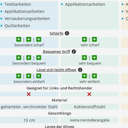
•
•
•
Textilarbeiten
Applikationsarbeiten
A
•
•
Applikationsarbeiten
V
•
•
Versäuberungsarbeiten
Q
•
Quiltarbeiten
Schärfe
besonders scharf
sehr scharf
Bequemer Griff
besonders bequem
sehr bequem
Lässt sich leicht öffnen
besonders einfach
sehr einfach
Geeignet für Links- und Rechtshänder
Material
gehärteter, verchromter Stahl
‎Kohlenstoffstahl
Gesamtlänge
15 cm
keine Herstellerangabe
Länge der Klinge