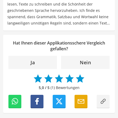
lesen, Texte zu schreiben und die Schönheit der
Freizeitgestaltung befassen.
geschriebenen Sprache hervorzuheben. Ich finde es
Der Applikationsschere-Vergleich ist aus unserer Sicht
spannend, dass Grammatik, Satzbau und Wortwahl keine
besonders empfehlenswert für
Chirurgen
und
langweiligen unnötigen Regeln sind, sondern einen Text
Pflegekräfte
.
zum Leben erwecken können. Deshalb habe ich es mir
zur Aufgabe gemacht, mein Know How und die Liebe zum
geschriebenen Wort als Lektorin bei VGL in unsere Texte
Hat Ihnen dieser Applikationsschere Vergleich
einfließen zu lassen. Mit meinem Auge für
gefallen?
Detailgenauigkeit und sprachliche Präzision unterstütze
ich unser Redaktionsteam dabei, qualitativ hochwertige
Ja
Nein
und fehlerfreie Inhalte zu liefern. Dabei liebe ich es,
meinen Wissensschatz immer mehr zu erweitern und
mich täglich mit den verschiedensten Themen
auseinanderzusetzen.
5,0 / 5
(1) Bewertungen