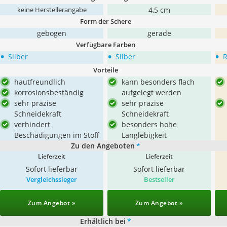
4,5 cm
keine Herstellerangabe
Form der Schere
gebogen
gerade
Verfügbare Farben
•
•
•
Silber
Silber
R
Vorteile
hautfreundlich
kann besonders flach
korrosionsbeständig
aufgelegt werden
sehr präzise
sehr präzise
Schneidekraft
Schneidekraft
verhindert
besonders hohe
Beschädigungen im Stoff
Langlebigkeit
Zu den Angeboten
*
Lieferzeit
Lieferzeit
Sofort lieferbar
Sofort lieferbar
Vergleichssieger
Bestseller
Zum Angebot »
Zum Angebot »
Erhältlich bei
*