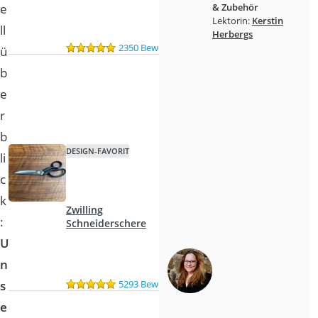
e
& Zubehör
Lektorin:
Kerstin
ll
Herbergs
2350 Bewertungen
ü
b
e
r
b
DESIGN-FAVORIT
li
c
k
Zwilling
:
Schneiderschere
U
n
5293 Bewertungen
s
e