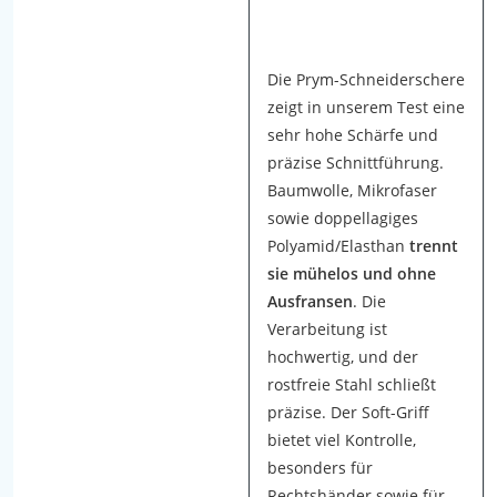
e
p
r
Die Prym-Schneiderschere
ä
zeigt in unserem Test eine
z
sehr hohe Schärfe und
i
präzise Schnittführung.
s
Baumwolle, Mikrofaser
e
sowie doppellagiges
u
Polyamid/Elasthan
trennt
n
sie mühelos und ohne
d
Ausfransen
. Die
k
Verarbeitung ist
o
hochwertig, und der
m
rostfreie Stahl schließt
f
präzise. Der Soft-Griff
o
bietet viel Kontrolle,
r
besonders für
t
Rechtshänder sowie für