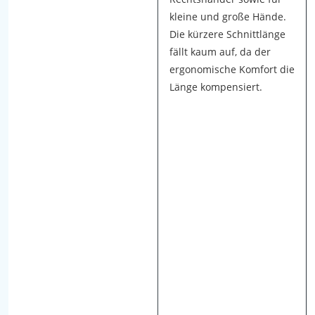
a
kleine und große Hände.
b
Die kürzere Schnittlänge
e
fällt kaum auf, da der
l
ergonomische Komfort die
d
Länge kompensiert.
i
e
S
c
h
e
r
e
v
e
r
s
c