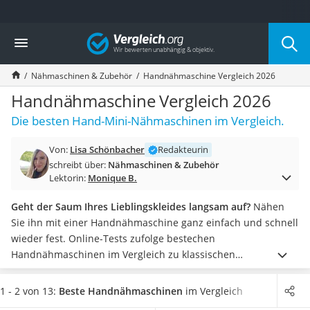
Die beliebtesten Vergleiche nach Kategorie
Vergleich
Freizeit & Sport
Gartentrampolin
Nähmaschinen & Zubehör
Handnähmaschine Vergleich 2026
Trampolin
Metalldetektor
Handnähmaschine Vergleich 2026
Eufab-Fahrradträger
Die besten Hand-Mini-Nähmaschinen im Vergleich.
Trampolin 366 cm
Fahrradschloss
Von:
Lisa Schönbacher
Redakteurin
Aluminium-Koffer
schreibt über:
Nähmaschinen & Zubehör
Futterboot
Lektorin:
Monique B.
Air Bike
E-Bike-Dreirad
Geht der Saum Ihres Lieblingskleides langsam auf?
Nähen
Trekkingschuhe Herren
Sie ihn mit einer Handnähmaschine ganz einfach und schnell
Reisetasche mit Rollen
wieder fest. Online-Tests zufolge bestechen
Klimmzugstation
Handnähmaschinen im Vergleich zu klassischen
Koffer
Nähmaschinen
durch ihre geringe Größe und Gewicht.
Bei
Nachtsichtgerät
nur gelegentlichen Näharbeiten an dünnen Stoffen sind sie
1 - 2 von 13:
Beste Handnähmaschinen
im Vergleich
Faltschloss
darum vorzuziehen.
Beim Kauf sollten Sie auf typische