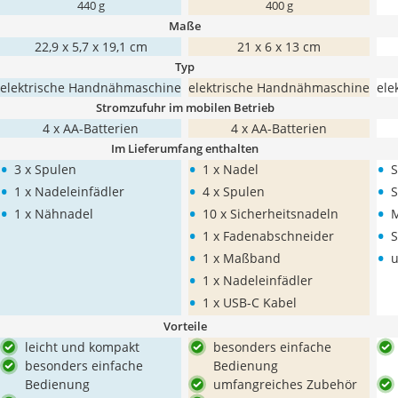
440 g
400 g
Maße
22,9 x 5,7 x 19,1 cm
21 x 6 x 13 cm
Typ
elektrische Handnähmaschine
elektrische Handnähmaschine
ele
Stromzufuhr im mobilen Betrieb
4 x AA-Batterien
4 x AA-Batterien
Im Lieferumfang enthalten
•
•
•
3 x Spulen
1 x Nadel
S
•
•
•
1 x Nadeleinfädler
4 x Spulen
S
•
•
•
1 x Nähnadel
10 x Sicherheitsnadeln
•
•
1 x Fadenabschneider
S
•
•
1 x Maßband
u
•
1 x Nadeleinfädler
•
1 x USB-C Kabel
Vorteile
leicht und kompakt
besonders einfache
besonders einfache
Bedienung
Bedienung
umfangreiches Zubehör