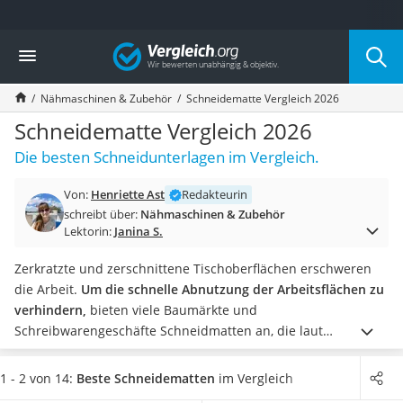
Die beliebtesten Vergleiche nach Kategorie
Vergleich
Freizeit & Sport
Gartentrampolin
Nähmaschinen & Zubehör
Schneidematte Vergleich 2026
Trampolin
Metalldetektor
Schneidematte Vergleich 2026
Eufab-Fahrradträger
Die besten Schneidunterlagen im Vergleich.
Trampolin 366 cm
Fahrradschloss
Von:
Henriette Ast
Redakteurin
Aluminium-Koffer
schreibt über:
Nähmaschinen & Zubehör
Futterboot
Lektorin:
Janina S.
Air Bike
E-Bike-Dreirad
Zerkratzte und zerschnittene Tischoberflächen erschweren
Trekkingschuhe Herren
die Arbeit.
Um die schnelle Abnutzung der Arbeitsflächen zu
Reisetasche mit Rollen
verhindern,
bieten viele Baumärkte und
Klimmzugstation
Schreibwarengeschäfte Schneidmatten an, die laut
Koffer
Herstellerangaben über selbstheilende Oberflächen
Nachtsichtgerät
verfügen.
Doch geht das wirklich?
Und wenn ja, wie
1 - 2 von 14:
Beste Schneidematten
im Vergleich
Faltschloss
funktioniert es? In unserem Schneidematte-Vergleich