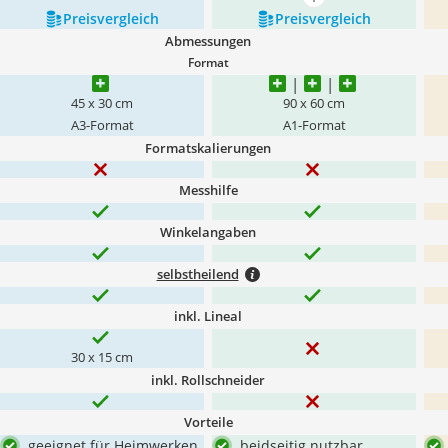
mehr anzeigen
Preis­vergleich
Preis­vergleich
Abmessungen
Format
45 x 30 cm
90 x 60 cm
A3-Format
A1-Format
Formatskalierungen
Messhilfe
Winkelangaben
selbstheilend
inkl. Lineal
30 x 15 cm
inkl. Rollschneider
Vorteile
geeignet für Heimwerken
beidseitig nutzbar