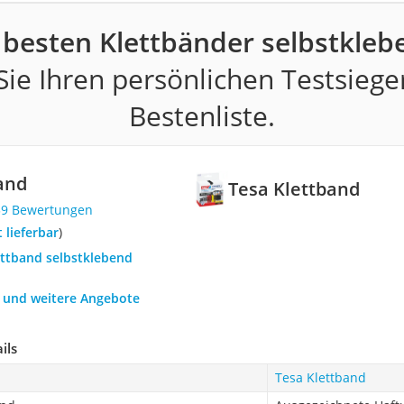
 besten Klettbänder selbstkleb
ie Ihren persönlichen Testsiege
Bestenliste.
and
Tesa Klettband
39 Bewertungen
t lieferbar
)
ettband selbstklebend
h und weitere Angebote
ils
Tesa Klettband