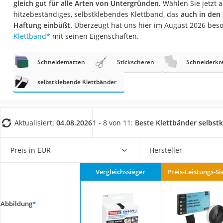
gleich gut für alle Arten von Untergründen.
Wählen Sie jetzt a
Trekkingschuhe H
hitzebeständiges, selbstklebendes Klettband, das
auch in den
Reisetasche mit Ro
Haftung einbüßt.
Überzeugt hat uns hier im August 2026 bes
Klettband
*
mit seinen Eigenschaften.
Klimmzugstation
Koffer
Schneidematten
Stickscheren
Schneiderkr
Nachtsichtgerät
selbstklebende Klettbänder
Faltschloss
Handgepäck-Koffe
Vibrationsplatte
Aktualisiert:
04.08.2026
1 - 8 von 11:
Beste Klettbänder selbst
Wanderschuhe He
Preis in EUR
Hersteller
Sicherheitsweste R
Service
Vergleichssieger
Preis-Leistungs-Si
Abbildung
*