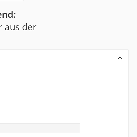
end:
r aus der