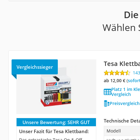
Die
Wählen S
Tesa Klettb
Vergleichssieger
14
ab 12,00 €
(
Sofor
Platz 1 im Kl
Vergleich
Preisvergleic
Technische Deta
Unsere Bewertung:
SEHR GUT
Modell
Unser Fazit für Tesa Klettband:
Das extrastarke Tesa On & Off