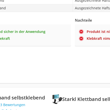
and
Ausgezeichnete Haft
band
Ausgezeichnete Haft
Nachteile
nd sicher in der Anwendung
Produkt ist n
ekraft
Klebkraft nim
tband selbstklebend
Starkl Klettband se
93 Bewertungen