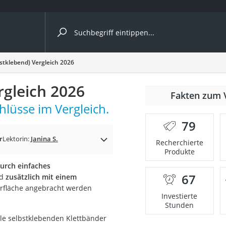
ergleiche nach Kategorie
stklebend) Vergleich 2026
rgleich 2026
Fakten zum 
hlüsse im Vergleich.
er
79
r
Lektorin:
Janina S.
Recherchierte
Produkte
urch einfaches
67
nd
zusätzlich mit einem
rfläche angebracht werden
Investierte
Stunden
alle selbstklebenden Klettbänder