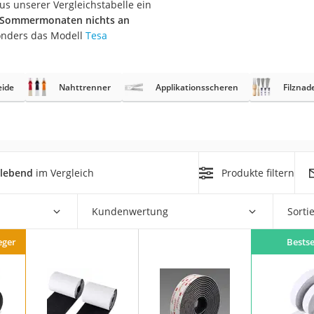
us unserer Vergleichstabelle ein
erren
 Sommermonaten nichts an
llen
onders das Modell
Tesa
eide
Nahttrenner
Applikationsscheren
Filznad
r
klebend
im Vergleich
Produkte filtern
rren
eiten
Kundenwertung
Sorti
eger
Bestse