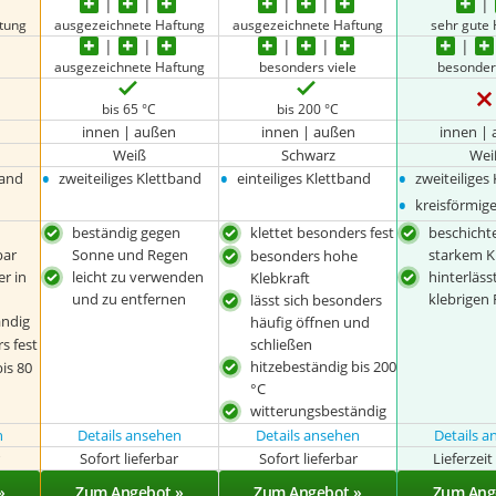
tung
ausgezeichnete Haftung
ausgezeichnete Haftung
sehr gute
ausgezeichnete Haftung
besonders viele
besonder
bis 65 °C
bis 200 °C
innen | außen
innen | außen
innen |
Weiß
Schwarz
Wei
•
•
•
band
zweiteiliges Klettband
einteiliges Klettband
zweiteiliges
•
kreisförmig
d
beständig gegen
klettet besonders fest
beschicht
bar
Sonne und Regen
starkem K
besonders hohe
er in
leicht zu verwenden
hinterläss
Klebkraft
und zu entfernen
klebrigen
lässt sich besonders
ändig
häufig öffnen und
s fest
schließen
hitzebeständig bis 200
is 80
°C
witterungsbeständig
n
Details ansehen
Details ansehen
Details 
r
Sofort lieferbar
Sofort lieferbar
Lieferzei
»
Zum Angebot »
Zum Angebot »
Zum Ang