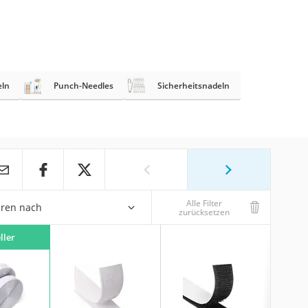
eln
Punch-Needles
Sicherheitsnadeln
Alle Filter
eren nach
zurücksetzen
ller