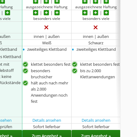
 Haftung
ausgezeichnete Haftung
ausgezeichnete Haftung
seh
s viele
besonders viele
besonders viele
be
 außen
innen | außen
innen | außen
in
ß
Weiß
Schwarz
•
•
•
 Klettband
zweiteiliges Klettband
zweiteiliges Klettband
zweite
es Klettband
et mit
klettet besonders fest
klettet besonders fest
stra
lebstoff
Gew
besonders
bis zu 2.000
t keine
star
bruchsicher
Klettanwendungen
 Rückstände
Unt
hält auch nach mehr
als 2.000
Anwendungen noch
fest
ansehen
Details ansehen
Details ansehen
t prüfen
Sofort lieferbar
Sofort lieferbar
Sof
ebot »
Zum Angebot »
Zum Angebot »
Zu