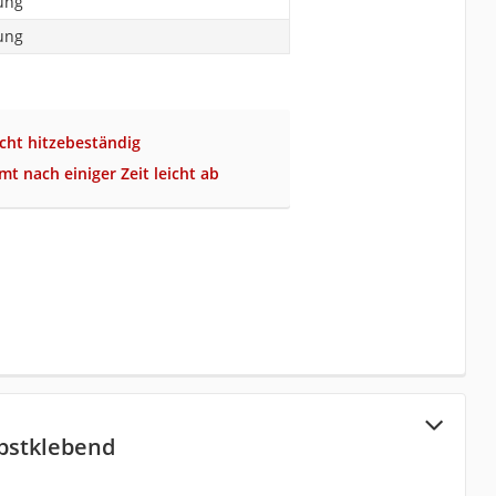
ung
ung
icht hitzebeständig
mt nach einiger Zeit leicht ab
lbstklebend