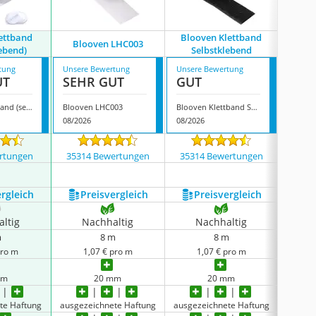
lettband
Blooven Klettband
Blooven LHC003
Sun
lebend)
Selbstklebend
tung
Unsere Bewertung
Unsere Bewertung
Unsere
UT
SEHR GUT
GUT
GUT
Vicloon Klettband (selbstklebend)
Blooven LHC003
Blooven Klettband Selbstklebend
Sunriz
08/2026
08/2026
08/202
rtungen
35314 Bewertungen
35314 Bewertungen
9138
ergleich
Preis­vergleich
Preis­vergleich
P
ltig
Nachhaltig
Nachhaltig
N
m
8 m
8 m
pro m
1,07 € pro m
1,07 € pro m
1
mm
20 mm
20 mm
te Haftung
ausgezeichnete Haftung
ausgezeichnete Haftung
ausgez