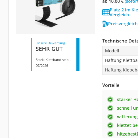
ab 10,00 €
(
Sofor
Platz 2 im Kl
Vergleich
Preisvergleic
Technische Deta
Unsere Bewertung
SEHR GUT
Modell
Starkl Klettband selbstklebend
Haftung Klettb
07/2026
Haftung Klebe
Vorteile
starker H
schnell u
witterung
klettet b
hitzebest