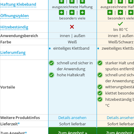
Haftung Klebeband
ausgezeichnete Haftung
ausgezeichnete Haf
Öffnungszyklen
besonders viele
besonders viele
Hitzebeständig
bis 80 °C
Anwendungsbereich
innen | außen
innen | außen
Farbe
Weiß
Weiß/Schwarz
•
•
einteiliges Klettband
zweiteiliges Klett
Lieferumfang
schnell und sicher in
starker Halt un
der Anwendung
spurlos entfern
hohe Haltekraft
schnell und sich
der Anwendung
witterungsbest
Vorteile
klettet besonder
hitzebeständig b
°C
Weitere Produktinfos
Details ansehen
Details ansehe
Lieferzeit
*
Sofort lieferbar
Sofort lieferba
Zum Angebot »
Zum Angebot 
Zum Angebot
*