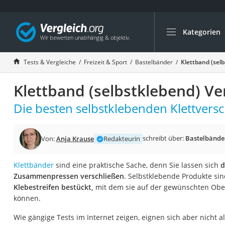
Kategorien
Die beliebtesten V
Freizeit & Sport
Tests & Vergleiche
Freizeit & Sport
Bastelbänder
Klettband (selb
Gartentrampolin
Klettband (selbstklebend) Ve
Trampolin
Metalldetektor
Die besten selbstklebenden Klettversc
Eufab-Fahrradträg
Trampolin 366 cm
schreibt über:
Bastelbände
Von:
Anja Krause
Redakteurin
Fahrradschloss
Klettbänder
sind eine praktische Sache, denn Sie lassen sich
d
Aluminium-Koffer
Zusammenpressen verschließen
. Selbstklebende Produkte si
Futterboot
Klebestreifen bestückt,
mit dem sie auf der gewünschten Obe
können.
Air Bike
E-Bike-Dreirad
Wie gängige Tests im Internet zeigen, eignen sich aber nicht 