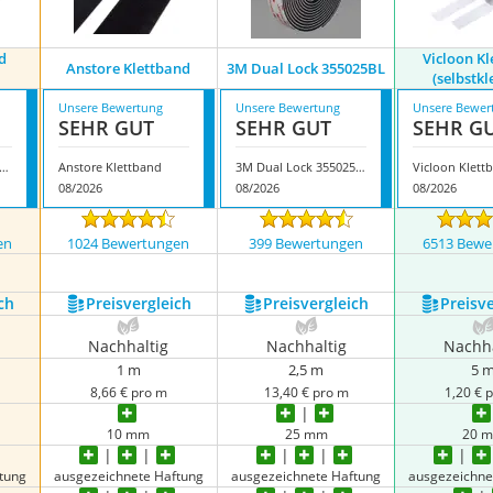
d
Vicloon K
Anstore Klettband
3M Dual Lock 355025BL
(selbstk
Unsere Bewertung
Unsere Bewertung
Unsere Bewer
SEHR GUT
SEHR GUT
SEHR G
kl Klettband selbstklebend
Anstore Klettband
3M Dual Lock 355025BL
08/2026
08/2026
08/2026
en
1024 Bewertungen
399 Bewertungen
6513 Bewe
ch
Preis­vergleich
Preis­vergleich
Preis­v
Nachhaltig
Nachhaltig
Nachha
1 m
2,5 m
5 
8,66 € pro m
13,40 € pro m
1,20 € 
10 mm
25 mm
20 
tung
ausgezeichnete Haftung
ausgezeichnete Haftung
ausgezeichne