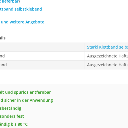
t lieferbar
)
ettband selbstklebend
h und weitere Angebote
ils
Starkl Klettband sel
and
Ausgezeichnete Haft
band
Ausgezeichnete Haft
alt und spurlos entfernbar
nd sicher in der Anwendung
sbeständig
esonders fest
ändig bis 80 °C