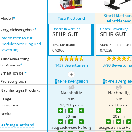
Starkl Klettban
Modell
*
Tesa Klettband
selbstklebend
Unsere Bewertung
Unsere Bewertung
Vergleichsergebnis
*
SEHR GUT
SEHR GUT
Informationen zur
Produktsortierung und
Tesa Klettband
Star
Bewertung
07/2026
07/2026
Kundenwertung
*
bei Amazon
1439 Bewertungen
3793 Bewertung
Erhältlich bei
*
mehr anzeigen
Preis­vergleich
Preis­verglei
Preis­vergleich
Nachhaltiges Produkt
Nachhaltig
Nachhaltig
Länge
1 m
5 m
Preis pro m
12,31 € pro m
2,20 € pro m
Breite
50 mm
20 mm
Haftung Klettband
ausgezeichnete Haftung
ausgezeichnete Haf