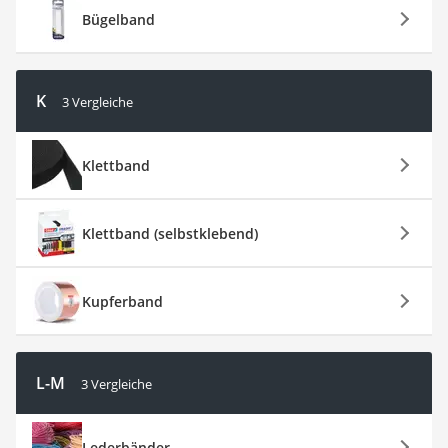
Bügelband
K
3 Vergleiche
Klettband
Klettband (selbstklebend)
Kupferband
L-M
3 Vergleiche
Lederbänder