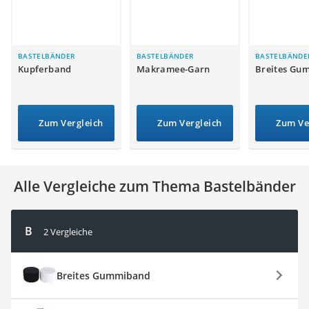
Handgepäck-Koffer
Vibrationsplatte
Wanderschuhe Herren
Sicherheitsweste Reiten
BASTELBÄNDER
BASTELBÄNDER
BASTELBÄNDE
Kupferband
Makramee-Garn
Breites Gu
Service
Zum Vergleich
Zum Vergleich
Zum Ve
Alle Vergleiche zum Thema Bastelbänder
B
2 Vergleiche
Breites Gummiband