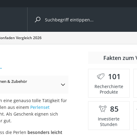
ergleiche nach Kategorie
lonfaden Vergleich 2026
Fakten zum 
.
er
101
nen & Zubehör
Recherchierte
Produkte
 eine genauso tolle Tätigkeit für
85
rlen aus einem
Perlenset
ht. Als Geschenk eignen sich
Investierte
r gut.
Stunden
ass die Perlen
besonders leicht