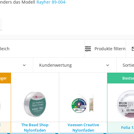
onders das Modell
Rayher 89-004-
erren
llen
leich
Produkte filtern
r
Kundenwertung
Sorti
eger
Bestse
rren
eiten
l
The Bead Shop
Vaessen Creative
Folia 
Nylonfaden
Nylonfaden