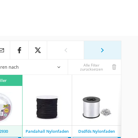
Alle Filter
eren nach
zurücksetzen
ller
12930
Pandahall Nylonfaden
Dsdfds Nylonfaden
Haof