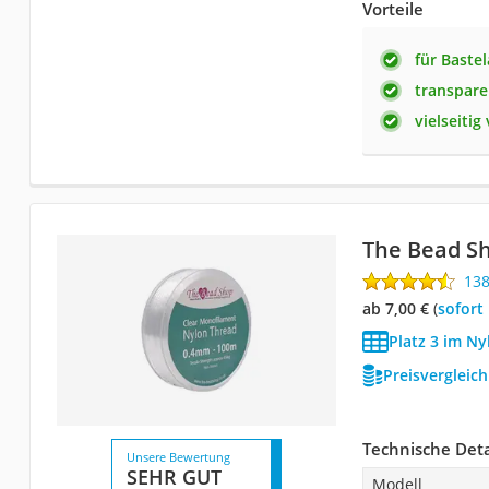
Vorteile
für Baste
transpare
vielseiti
The Bead S
13
ab 7,00 €
(
Sofort
Platz 3 im Ny
Preisvergleic
Technische Deta
Unsere Bewertung
SEHR GUT
Modell