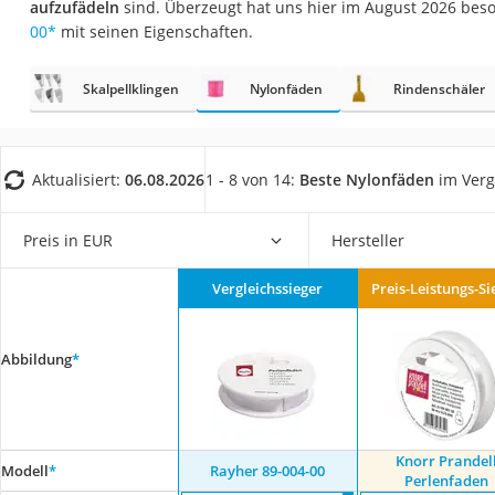
aufzufädeln
sind. Überzeugt hat uns hier im August 2026 bes
Trekkingschuhe H
00
*
mit seinen Eigenschaften.
Reisetasche mit Ro
Klimmzugstation
Skalpellklingen
Nylonfäden
Rindenschäler
Koffer
Nachtsichtgerät
Aktualisiert:
06.08.2026
1 - 8 von 14:
Beste Nylonfäden
im Verg
Faltschloss
Handgepäck-Koffe
Preis in EUR
Hersteller
Vibrationsplatte
Vergleichssieger
Preis-Leistungs-Si
Wanderschuhe He
Sicherheitsweste R
Abbildung
*
Service
Knorr Prandel
Modell
*
Rayher 89-004-00
Perlenfaden