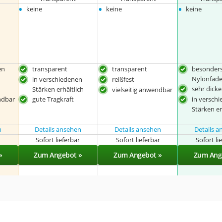
•
•
•
keine
keine
keine
en
transparent
transparent
besonders
Nylonfad
in verschiedenen
reißfest
sehr dick
Stärken erhältlich
vielseitig anwendbar
ndbar
gute Tragkraft
in versch
Stärken er
n
Details ansehen
Details ansehen
Details 
r
Sofort lieferbar
Sofort lieferbar
Sofort li
»
Zum Angebot »
Zum Angebot »
Zum Ang