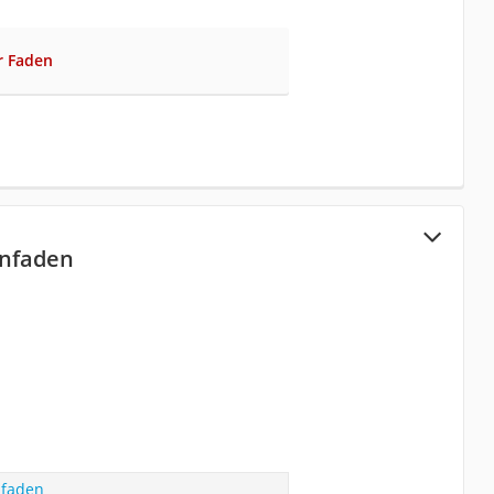
r Faden
onfaden
nfaden