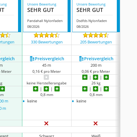
tung
Unsere Bewertung
Unsere Bewertung
Unsere
UT
SEHR GUT
SEHR GUT
SEH
Pandahall Nylonfaden
Dsdfds Nylonfaden
Haofy 
08/2026
08/2026
08/202
rtungen
330 Bewertungen
205 Bewertungen
15 
ehr anzeigen
ergleich
Preis­vergleich
Preis­vergleich
P
 m
45 m
200 m
o Meter
0,16 € pro Meter
0,06 € pro Meter
0,1
kg
keine Herstellerangabe
26 kg
keine 
mm
0,8 mm
0,8 mm
•
•
•
100 m
keine
keine
keine
00 m
arent
Schwarz
Weiß