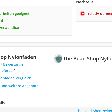
Nachteile
larbeiten geeignet
relativ dünne
nt
g verwendbar
hop Nylonfaden
The Bead Shop Nyl
87 Bewertungen
 lieferbar
)
lonfaden Vergleich
h und weitere Angebote
ils
The Bead Shop Nylo