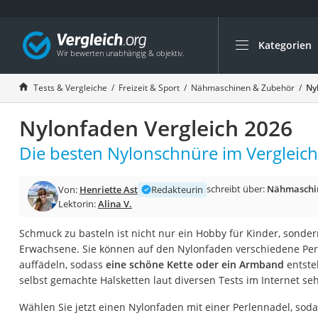
Kategorien
Die beliebtesten V
Freizeit & Sport
Tests & Vergleiche
Freizeit & Sport
Nähmaschinen & Zubehör
Ny
Gartentrampolin
Nylonfaden Vergleich 2026
Trampolin
Metalldetektor
Die besten Nylonschnüre im Vergleich
Eufab-Fahrradträg
schreibt über:
Nähmaschi
Von:
Henriette Ast
Redakteurin
Trampolin 366 cm
Lektorin:
Alina V.
Fahrradschloss
Schmuck zu basteln ist nicht nur ein Hobby für Kinder, sondern
Aluminium-Koffer
Erwachsene. Sie können auf den Nylonfaden verschiedene Pe
Futterboot
auffädeln, sodass
eine schöne Kette oder ein Armband
entste
selbst gemachte Halsketten laut diversen Tests im Internet seh
Air Bike
E-Bike-Dreirad
Wählen Sie jetzt einen Nylonfaden mit einer Perlennadel, sod