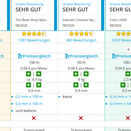
Unsere Bewertung
Unsere Bewertung
Unsere Bewer
SEHR GUT
SEHR GUT
SEHR G
ll Perlenfaden
The Bead Shop Nylonfaden
Vaessen Creative Nylonfaden
Folia 12930
08/2026
08/2026
08/2026
en
1387 Bewertungen
483 Bewertungen
6747 Bewe
m
ch
Preis­vergleich
Preis­vergleich
Preis­v
100 m
50 m
100
r
0,08 € pro Meter
0,08 € pro Meter
0,04 € pr
ca. 8,9 kg
8 kg
2,5 
0,4 mm
0,4 mm
0,3 
•
•
•
0,2 mm x 100 m
keine
0,16 mm x 
•
•
0,3 mm x 100 m
0,5 mm x 1
•
und weitere
Transparent
Transparent
Transp