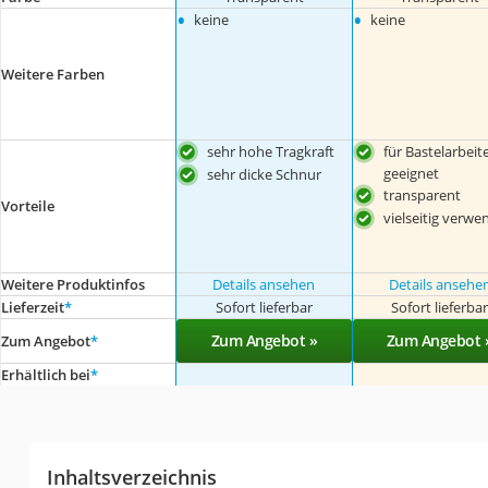
•
•
keine
keine
Weitere Farben
sehr hohe Tragkraft
für Bastelarbeit
geeignet
sehr dicke Schnur
transparent
Vorteile
vielseitig verwe
Weitere Produktinfos
Details ansehen
Details ansehe
Lieferzeit
*
Sofort lieferbar
Sofort lieferba
Zum Angebot »
Zum Angebot 
Zum Angebot
*
Erhältlich bei
*
Inhaltsverzeichnis