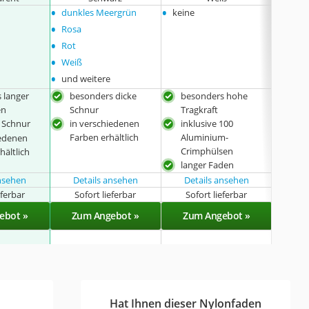
•
•
•
dunkles Meergrün
keine
Gelb
•
•
Rosa
Blau
•
•
Rot
Rot
•
•
Weiß
Weinr
•
•
und weitere
und w
 langer
besonders dicke
besonders hohe
bes
en
Schnur
Tragkraft
Nyl
e Schnur
in verschiedenen
inklusive 100
bes
Farben erhältlich
Aluminium-
Sch
iedenen
Crimphülsen
in 
hältlich
langer Faden
Farb
ansehen
Details ansehen
Details ansehen
eferbar
Sofort lieferbar
Sofort lieferbar
Sof
ebot »
Zum Angebot »
Zum Angebot »
Zu
Hat Ihnen dieser Nylonfaden