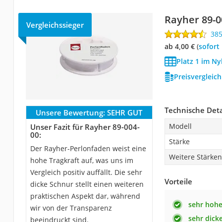
Rayher 89-0
Vergleichssieger
38
ab 4,00 €
(
Sofort
Platz 1 im Ny
Preisvergleic
Technische Deta
Unsere Bewertung:
SEHR GUT
Modell
Unser Fazit für Rayher 89-004-
00:
Stärke
Der Rayher-Perlonfaden weist eine
Weitere Stärken
hohe Tragkraft auf, was uns im
Vergleich positiv auffällt. Die sehr
Vorteile
dicke Schnur stellt einen weiteren
praktischen Aspekt dar, während
sehr hohe
wir von der Transparenz
sehr dick
beeindruckt sind.