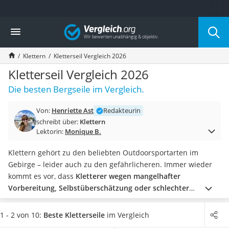
Die beliebtesten Vergleiche nach Kategorie
Vergleich
Freizeit & Sport
Gartentrampolin
Klettern
Kletterseil Vergleich 2026
Trampolin
Metalldetektor
Kletterseil Vergleich 2026
Eufab-Fahrradträger
Die besten Bergseile im Vergleich.
Trampolin 366 cm
Fahrradschloss
Von:
Henriette Ast
Redakteurin
Aluminium-Koffer
schreibt über:
Klettern
Futterboot
Lektorin:
Monique B.
Air Bike
E-Bike-Dreirad
Klettern gehört zu den beliebten Outdoorsportarten im
Trekkingschuhe Herren
Gebirge – leider auch zu den gefährlicheren. Immer wieder
Reisetasche mit Rollen
kommt es vor, dass
Kletterer wegen mangelhafter
Klimmzugstation
Vorbereitung, Selbstüberschätzung oder schlechter
Koffer
Ausrüstung in den Tod stürzen.
Um diese Gefahren deutlich
Nachtsichtgerät
zu reduzieren, gehört neben gutem Training auch der Kauf
1 - 2 von 10:
Beste Kletterseile
im Vergleich
Faltschloss
einer exzellenten Ausrüstung zu den notwendigen