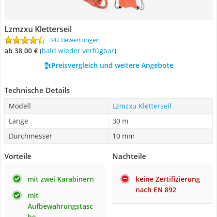
Lzmzxu Kletterseil
342 Bewertungen
ab 38,00 €
(
Bald wieder verfügbar
)
Preisvergleich und weitere Angebote
Technische Details
Modell
Lzmzxu Kletterseil
Länge
30 m
Durchmesser
10 mm
Vorteile
Nachteile
mit zwei Karabinern
keine Zertifizierung
nach EN 892
mit
Aufbewahrungstasc
he