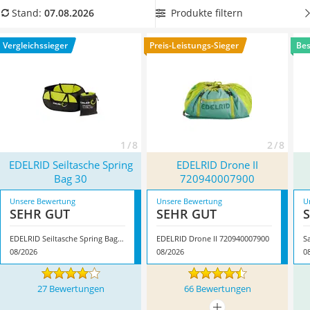
Handgepäck-Koffer
aufbewahren. In unserer Vergleichstabelle finden Sie
Produkte filtern
Stand:
07.08.2026
Vibrationsplatte
entsprechende Produkte. Entscheiden Sie sich für einen
Wanderschuhe Herren
wasserabweisenden Seilsack
, um die Kletterseile vor Nässe
Vergleichssieger
Preis-Leistungs-Sieger
Bes
Sicherheitsweste Reiten
zu schützen. Überzeugt hat uns hier im August 2026
Service
besonders das Modell
EDELRID Seiltasche Spring Bag 30
*
mit
seinen Eigenschaften.
1 / 8
2 / 8
EDELRID Seiltasche Spring
EDELRID Drone II
Bag 30
720940007900
Unsere Bewertung
Unsere Bewertung
U
SEHR GUT
SEHR GUT
EDELRID Seiltasche Spring Bag 30
EDELRID Drone II 720940007900
S
08/2026
08/2026
0
27 Bewertungen
66 Bewertungen