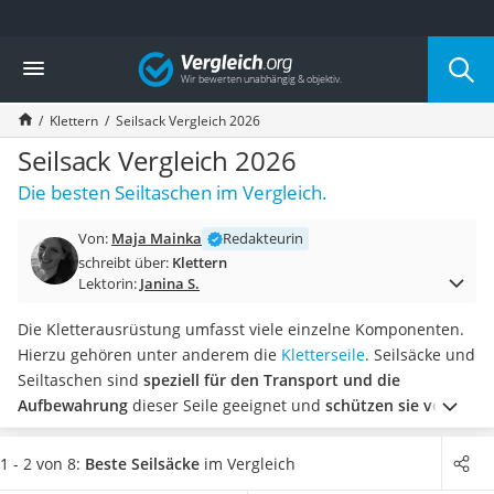
Die beliebtesten Vergleiche nach Kategorie
Vergleich
Freizeit & Sport
Gartentrampolin
Klettern
Seilsack Vergleich 2026
Trampolin
Metalldetektor
Seilsack Vergleich 2026
Eufab-Fahrradträger
Die besten Seiltaschen im Vergleich.
Trampolin 366 cm
Fahrradschloss
Von:
Maja Mainka
Redakteurin
Aluminium-Koffer
schreibt über:
Klettern
Futterboot
Lektorin:
Janina S.
Air Bike
E-Bike-Dreirad
Die Kletterausrüstung umfasst viele einzelne Komponenten.
Trekkingschuhe Herren
Hierzu gehören unter anderem die
Kletterseile
. Seilsäcke und
Reisetasche mit Rollen
Seiltaschen sind
speziell für den Transport und die
Klimmzugstation
Aufbewahrung
dieser Seile geeignet und
schützen sie vor
Koffer
Verschmutzungen und Schäden
.
Laut gängigen Online-Tests
Nachtsichtgerät
von Seilsäcken bleibt die
Kletterausrüstung insgesamt länger
1 - 2 von 8:
Beste Seilsäcke
im Vergleich
Faltschloss
sauber und intakt
, wenn Sie diese in einer passenden Tasche