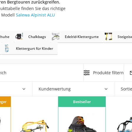
eren Bergtouren zurückgreifen.
erren
ukttabelle finden Sie das richtige
llen
s Modell
Salewa Alpinist ALU
chuhe
Chalkbags
Edelrid-Klettergurte
Steigei
Klettergurt für Kinder
r
eich
Produkte filtern
rren
eiten
Kundenwertung
Sorti
eger
Bestseller