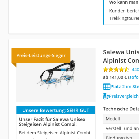
Wo kann man d
Kunden berich
Trekkingtoure
Salewa Unis
Preis-Leistungs-Sieger
Alpinist Co
44
ab 141,00 €
(
Sof
Platz 2 im St
Preisvergleic
Technische Deta
Unsere Bewertung:
SEHR GUT
Modell
Unser Fazit für Salewa Unisex
Steigeisen Alpinist Combi:
Verstell- und a
Bei dem Steigeisen Alpinist Combi
Bindungstyp