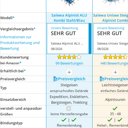
Salewa Alpinist ALU
Salewa Unisex Stei
Modell
*
Kombi Stahl/Blau
Alpinist Comb
Unsere Bewertung
Unsere Bewertung
Vergleichsergebnis
*
SEHR GUT
SEHR GUT
Informationen zur
Produktsortierung und
Salewa Alpinist ALU Kombi Stahl/Blau
S
Bewertung
08/2026
08/2026
Kundenwertung
*
bei Amazon
99 Bewertungen
440 Bewertung
Erhältlich bei
*
mehr anzeigen
mehr a
Preis­vergleich
Preis­verglei
Preis­vergleich
Steigeisen
Leichtsteigeise
Typ
anspruchvolles Gelände
einfaches Gelän
Expedition, Eisklettern,
Einsatzbereich
Alpintouren
Bergsteigen, Trekking
verstell- und anpassbar
keine Herstellerangabe
35 - 48
Größen
Bindungstyp
Riemenbindung
Hebel-, Riemenbin