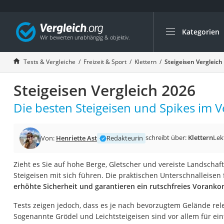
Kategorien
Die beliebtesten V
Freizeit & Sport
Tests & Vergleiche
Freizeit & Sport
Klettern
Steigeisen Vergleich
Gartentrampolin
Steigeisen Vergleich 2026
Trampolin
Metalldetektor
Die besten Steigeisen und Spikes im V
Eufab-Fahrradträg
Trampolin 366 cm
schreibt über:
Klettern
Lek
Von:
Henriette Ast
Redakteurin
Fahrradschloss
Zieht es Sie auf hohe Berge, Gletscher und vereiste Landschaf
Aluminium-Koffer
Steigeisen mit sich führen. Die praktischen Unterschnalleise
Futterboot
erhöhte Sicherheit und garantieren ein rutschfreies Vorank
Air Bike
Tests zeigen jedoch, dass es je nach bevorzugtem Gelände rel
E-Bike-Dreirad
Sogenannte Grödel und Leichtsteigeisen sind vor allem für ei