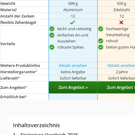
Gewicht
699 g
920 g
Material
Aluminium
Edelstahl
Anzahl der Zacken
12
12
flexible Zehenbügel
leicht und vielseitig
hochwertige
Verarbeitung
einfaches An-und
robust
Ausziehen
Vorteile
robuste Spikes
bieten guten Ha
Weitere Produktinfos
Details ansehen
Details ansehe
Herstellergarantie
*
keine Angabe
2 Jahre
Lieferzeit
*
Sofort lieferbar
Sofort lieferba
Zum Angebot »
Zum Angebot 
Zum Angebot
*
Erhältlich bei
*
Inhaltsverzeichnis
Steigeisen Vergleich 2026