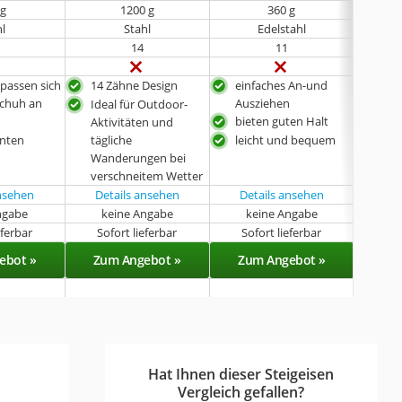
 g
1200 g
360 g
hl
Stahl
Edelstahl
14
11
passen sich
14 Zähne Design
einfaches An-und
hoc
Schuh an
Ausziehen
Ver
Ideal für Outdoor-
bieten guten Halt
rob
Aktivitäten und
anten
tägliche
leicht und bequem
biet
Wanderungen bei
verschneitem Wetter
ansehen
Details ansehen
Details ansehen
Det
ngabe
keine Angabe
keine Angabe
k
eferbar
Sofort lieferbar
Sofort lieferbar
Sof
ebot »
Zum Angebot »
Zum Angebot »
Zu
Hat Ihnen dieser Steigeisen
Vergleich gefallen?