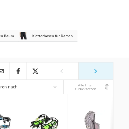
sen Baum
Kletterhosen für Damen
Alle Filter
eren nach
zurücksetzen