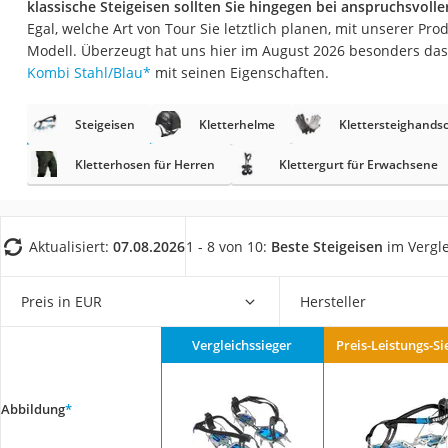
klassische Steigeisen sollten Sie hingegen bei anspruchsvoll
Trekkingschuhe H
Egal, welche Art von Tour Sie letztlich planen, mit unserer Prod
Reisetasche mit Ro
Modell. Überzeugt hat uns hier im August 2026 besonders da
Kombi Stahl/Blau
*
mit seinen Eigenschaften.
Klimmzugstation
Koffer
Steigeisen
Kletterhelme
Klettersteighands
Nachtsichtgerät
Kletterhosen für Herren
Klettergurt für Erwachsene
Faltschloss
Handgepäck-Koffe
Vibrationsplatte
Aktualisiert:
07.08.2026
1 - 8 von 10:
Beste Steigeisen
im Vergl
Wanderschuhe He
Preis in EUR
Hersteller
Sicherheitsweste R
Service
Vergleichssieger
Preis-Leistungs-Si
Abbildung
*