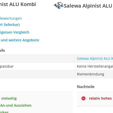
nist ALU Kombi
Salewa Alpinist ALU
 Bewertungen
ort lieferbar
)
eigeisen Vergleich
h und weitere Angebote
ils
Salewa Alpinist ALU 
npassbar
Keine Herstellerang
Riemenbindung
Nachteile
 vielseitig
relativ hohes
 An-und Ausziehen
pikes