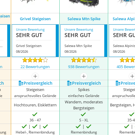
geisen
Grivel Steigeisen
Salewa Mtn Spike
Salewa Alpi
i
Unsere Bewertung
Unsere Bewertung
Unsere Bewer
SEHR GUT
SEHR GUT
SEHR G
alewa Unisex Steigeisen Alpinist Combi
Grivel Steigeisen
Salewa Mtn Spike
Salewa Alpini
08/2026
08/2026
08/2026
en
22 Bewertungen
938 Bewertungen
405 Bewe
nzeigen
mehr anzeigen
mehr anzeigen
m
ch
Preis­vergleich
Preis­vergleich
Preis­v
n
Steigeisen
Spikes
Steige
de
anspruchsvolles Gelände
einfaches Gelände
anspruchvoll
Wandern, moderates
Hochtouren, Eisklettern
Bergsteigen,
Bergsteigen
36 - 47
S - XL
35-
dung
Hebel-, Riemenbindung
Riemenbindung
Riemenb