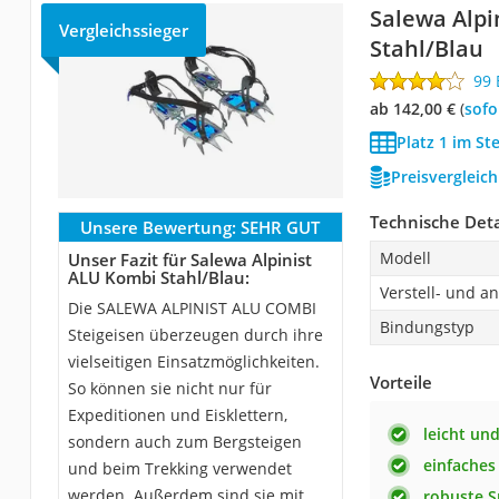
Salewa Alpi
Vergleichssieger
Stahl/Blau
99
ab 142,00 €
(
Sof
Platz 1 im St
Preisvergleic
Technische Deta
Unsere Bewertung:
SEHR GUT
Modell
Unser Fazit für Salewa Alpinist
ALU Kombi Stahl/Blau:
Verstell- und a
Die SALEWA ALPINIST ALU COMBI
Bindungstyp
Steigeisen überzeugen durch ihre
vielseitigen Einsatzmöglichkeiten.
Vorteile
So können sie nicht nur für
Expeditionen und Eisklettern,
leicht und
sondern auch zum Bergsteigen
einfaches
und beim Trekking verwendet
werden. Außerdem sind sie mit
robuste S