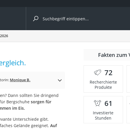
ergleiche nach Kategorie
 2026
Fakten zum 
ergleich.
er
72
torin:
Monique B.
Recherchierte
Produkte
ten? Dann sollten Sie dringend
61
n für Bergschuhe
sorgen für
ommen im Eis.
Investierte
Stunden
evante Unterschiede gibt.
nfaches Gelände geeignet.
Auf