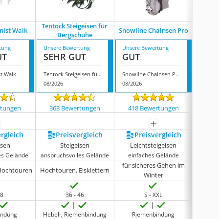
Tentock Steigeisen für
nist Walk
Snowline Chainsen Pro
Ed
Bergschuhe
tung
Unsere Bewertung
Unsere Bewertung
Unsere
UT
SEHR GUT
GUT
GUT
st Walk
Tentock Steigeisen für Bergschuhe
Snowline Chainsen Pro
Edelrid
08/2026
08/2026
08/202
rtungen
363 Bewertungen
418 Bewertungen
193
ehr anzeigen
mehr anzeigen
ergleich
Preis­vergleich
Preis­vergleich
P
isen
Steigeisen
Leichtsteigeisen
Lei
es Gelände
anspruchsvolles Gelände
einfaches Gelände
einf
für sicheres Gehen im
 Hochtouren
Hochtouren, Eisklettern
A
Winter
48
36 - 46
S - XXL
indung
Hebel-, Riemenbindung
Riemenbindung
Ri