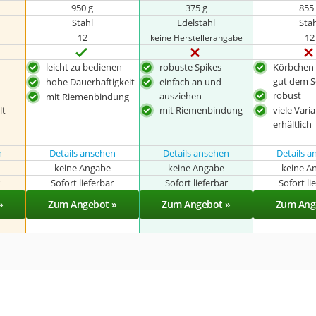
950 g
375 g
855
Stahl
Edelstahl
Sta
12
12
keine Herstellerangabe
leicht zu bedienen
robuste Spikes
Körbchen 
gut dem 
hohe Dauerhaftigkeit
einfach an und
robust
ausziehen
mit Riemenbindung
lt
mit Riemenbindung
viele Vari
erhältlich
n
Details ansehen
Details ansehen
Details 
keine Angabe
keine Angabe
keine A
r
Sofort lieferbar
Sofort lieferbar
Sofort li
»
Zum Angebot »
Zum Angebot »
Zum Ang