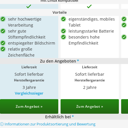
mit Linux kompatibel
Vorteile
sehr hochwertige
eigenständiges, mobiles
Verarbeitung
Tablet
sehr gute
leistungsstarke Batterie
Stiftempfindlichkeit
besonders hohe
entspiegelter Bildschirm
Empfindlichkeit
relativ große
Zeichenfläche
Zu den Angeboten
*
Lieferzeit
Lieferzeit
Sofort lieferbar
Sofort lieferbar
Herstellergarantie
Herstellergarantie
3 Jahre
2 Jahre
Vergleichssieger
Zum Angebot »
Zum Angebot »
Erhältlich bei
*
ⓘ Informationen zur Produktsortierung und Bewertung