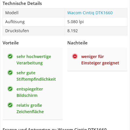
Technische Details
Modell
Wacom Cintiq DTK1660
Auflösung
5.080 lpi
Druckstufen
8.192
Vorteile
Nachteile
sehr hochwertige
weniger für
Verarbeitung
Einsteiger geeignet
sehr gute
Stiftempfindlichkeit
entspiegelter
Bildschirm
relativ große
Zeichenfläche
Fragen und Antworten zu Wacom Cintiq DTK1660