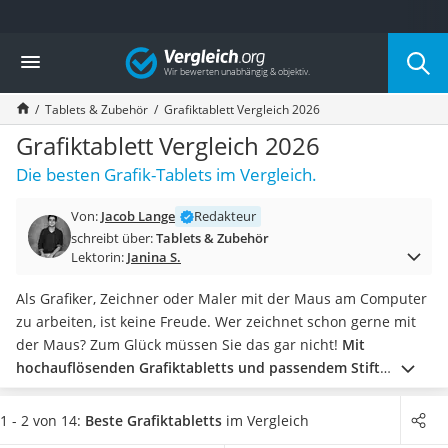
Die beliebtesten Vergleiche nach Kategorie
Vergleich
Elektronik
Powerstation
Tablets & Zubehör
Grafiktablett Vergleich 2026
Monitor 32 Zoll 4K
Fernseher
Grafiktablett Vergleich 2026
Drucker
Die besten Grafik-Tablets im Vergleich.
Desktop-PC
Monitor
Von:
Jacob Lange
Redakteur
Diascanner
schreibt über:
Tablets & Zubehör
Laser-Multifunktionsdrucker
Lektorin:
Janina S.
Powerline-Adapter
Powerstation mit Solarpanel
Als Grafiker, Zeichner oder Maler mit der Maus am Computer
Gaming-PC
zu arbeiten, ist keine Freude. Wer zeichnet schon gerne mit
Soundbar
der Maus? Zum Glück müssen Sie das gar nicht!
Mit
17-Zoll-Laptop
hochauflösenden Grafiktabletts und passendem Stift
Satellitenschüssel
zeichnen Sie direkt auf dem Bildschirm.
Das klappt mit und
Gaming-Headset
ohne Kabel - je nachdem ob Sie ein Modell mit USB oder
1 - 2 von 14:
Beste Grafiktabletts
im Vergleich
Schnurloses Telefon
WLAN wählen.
Besonders wichtig ist die Auflösung,
denn sie