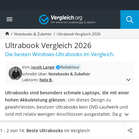
Die beliebtesten Vergleiche nach Kategorie
Vergleich
Elektronik
Powerstation
Notebooks & Zubehör
Ultrabook Vergleich 2026
Monitor 32 Zoll 4K
Fernseher
Ultrabook Vergleich 2026
Drucker
Die besten Windows-Ultrabooks im Vergleich.
Desktop-PC
Monitor
Von:
Jacob Lange
Redakteur
Diascanner
schreibt über:
Notebooks & Zubehör
Laser-Multifunktionsdrucker
Lektorin:
Nele B.
Powerline-Adapter
Powerstation mit Solarpanel
Ultrabooks sind besonders schmale Laptops, die mit einer
Gaming-PC
hohen Akkuleistung glänzen.
Um dieses Design zu
Soundbar
gewährleisten, besitzen Ultrabooks kein DVD-Laufwerk und
17-Zoll-Laptop
sind mit relativ wenigen Anschlüssen ausgestattet.
Da gute
Satellitenschüssel
Hardware relativ große und schwer ist, beschränken sich die
Gaming-Headset
Hersteller meistens auf eine eher einfache Technik, die
1 - 2 von 14:
Beste Ultrabooks
im Vergleich
Schnurloses Telefon
speziell
auf Multimedia-Nutzer zugeschnitten
ist.