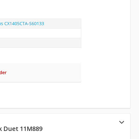
us CX1405CTA-S60133
der
k Duet 11M889