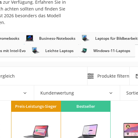
s
zur Verfügung. Erfahren Sie in
ch achten sollten und finden Sie
ust 2026 besonders das Modell
en.
romebooks
Business-Notebooks
Laptops für Bildbearbe
s mit Intel-Evo
Leichte Laptops
Windows-11-Laptops
on
Euro
chuko
rgleich
Produkte filtern
Kundenwertung
Sorti
Preis-Leistungs-Sieger
Bestseller