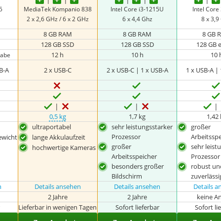
5
‎MediaTek Kompanio 838
Intel Core i3-1215U
Intel Cor
2 x 2,6 GHz / 6 x 2 GHz
6 x 4,4 Ghz
8 x 3,
8 GB RAM
8 GB RAM
8 GB 
128 GB SSD
128 GB SSD
128 GB
12 h
10 h
10 
gabe
SB-A
2 x USB-C
2 x USB-C | 1 x USB-A
1 x USB-A |
0,5 kg
1,7 kg
1,42
ultraportabel
sehr leistungsstarker
großer
Prozessor
Arbeitssp
ewicht
lange Akkulaufzeit
großer
sehr leist
hochwertige Kameras
Arbeitsspeicher
Prozessor
besonders großer
robust un
Bildschirm
zuverlässi
n
Details ansehen
Details ansehen
Details 
2 Jahre
2 Jahre
keine A
r
Lieferbar in wenigen Tagen
Sofort lieferbar
Sofort li