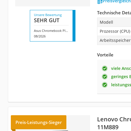
Preisvergleic
Technische Deta
Unsere Bewertung
SEHR GUT
Modell
Asus Chromebook Plus CX1405CTA-S60133
Prozessor (CPU)
08/2026
Arbeitsspeicher
Vorteile
viele Ans
geringes 
leistungs
Lenovo Chr
Preis-Leistungs-Sieger
11M889