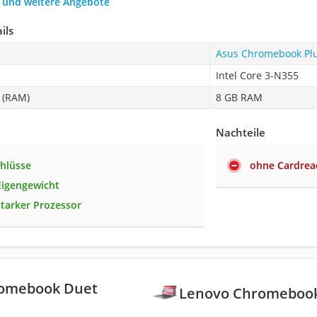
h und weitere Angebote
ils
Asus Chromebook Pl
Intel Core 3-N355
 (RAM)
8 GB RAM
Nachteile
chlüsse
ohne Cardrea
Eigengewicht
starker Prozessor
omebook Duet
Lenovo Chromeboo