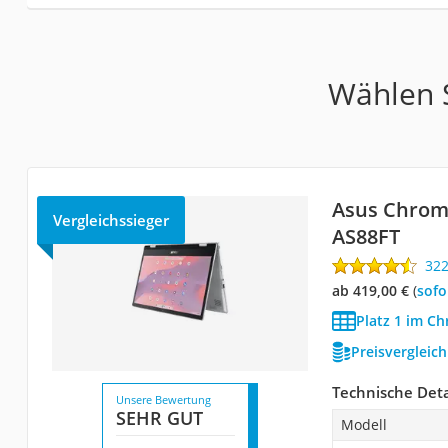
Wählen S
Asus Chrom
Vergleichssieger
AS88FT
32
ab 419,00 €
(
Sof
Platz 1 im C
Preisvergleic
Technische Deta
Unsere Bewertung
SEHR GUT
Modell