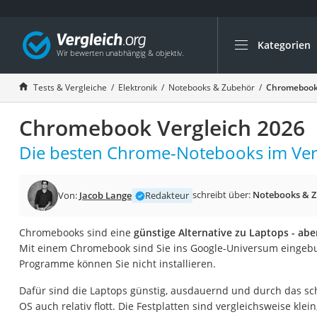
Kategorien
Die beliebtesten V
Elektronik
Tests & Vergleiche
Elektronik
Notebooks & Zubehör
Chromebook 
Powerstation
Chromebook Vergleich 2026
Monitor 32 Zoll 4K
Fernseher
Die besten Chrome-Notebooks im Verg
Drucker
Desktop-PC
schreibt über:
Notebooks & 
Von:
Jacob Lange
Redakteur
Monitor
Chromebooks sind eine
günstige Alternative zu Laptops - ab
Diascanner
Mit einem Chromebook sind Sie ins Google-Universum einge
Laser-Multifunkti
Programme können Sie nicht installieren.
Powerline-Adapter
Dafür sind die Laptops günstig, ausdauernd und durch das s
Powerstation mit 
OS auch relativ flott. Die Festplatten sind vergleichsweise klei