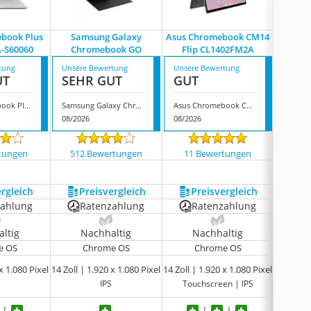
book Plus
Samsung Galaxy
Asus Chromebook CM14
Lenovo
-S60060
Chromebook GO
Flip CL1402FM2A
8
tung
Unsere Bewertung
Unsere Bewertung
Unsere
UT
SEHR GUT
GUT
GUT
Asus Chromebook Plus CX1405CTA-S60060
Samsung Galaxy Chromebook GO
Asus Chromebook CM14 Flip CL1402FM2A
08/2026
08/2026
08/202
tungen
512 Bewertungen
11 Bewertungen
155
ergleich
Preis­vergleich
Preis­vergleich
P
zahlung
Ratenzahlung
Ratenzahlung
R
ltig
Nachhaltig
Nachhaltig
N
e OS
Chrome OS
Chrome OS
10,9 Zo
x 1.080 Pixel
14 Zoll | 1.920 x 1.080 Pixel
14 Zoll | 1.920 x 1.080 Pixel
IPS
Touchscreen | IPS
Tou