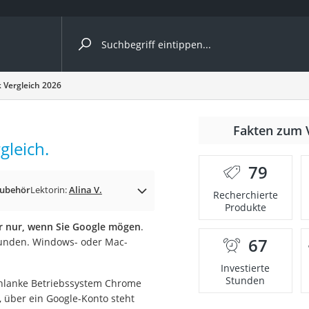
ergleiche nach Kategorie
Vergleich 2026
Fakten zum 
leich.
79
Zubehör
Lektorin:
Alina V.
Recherchierte
Produkte
er nur, wenn Sie Google mögen
.
67
bunden. Windows- oder Mac-
onsdrucker
Investierte
Stunden
chlanke Betriebssystem Chrome
Solarpanel
n, über ein Google-Konto steht