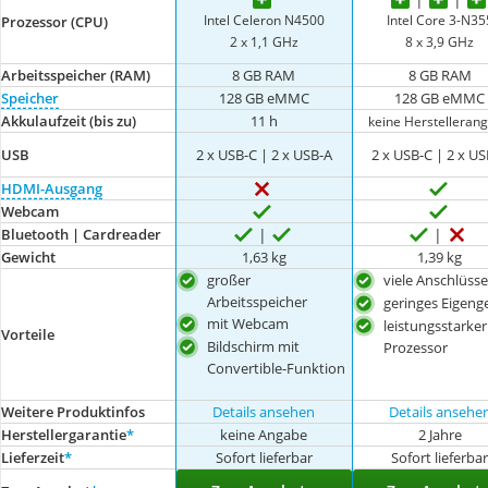
Intel Celeron N4500
Intel Core 3-N35
Prozessor (CPU)
2 x 1,1 GHz
8 x 3,9 GHz
Arbeitsspeicher (RAM)
8 GB RAM
8 GB RAM
Speicher
128 GB eMMC
128 GB eMMC
Akkulaufzeit (bis zu)
11 h
keine Herstelleran
USB
2 x USB-C | 2 x USB-A
2 x USB-C | 2 x U
HDMI-Ausgang
Webcam
Bluetooth | Cardreader
Gewicht
1,63 kg
1,39 kg
großer
viele Anschlüsse
Arbeitsspeicher
geringes Eigeng
mit Webcam
leistungsstarker
Vorteile
Bildschirm mit
Prozessor
Convertible-Funktion
Weitere Produktinfos
Details ansehen
Details ansehe
Herstellergarantie
*
keine Angabe
2 Jahre
Lieferzeit
*
Sofort lieferbar
Sofort lieferba