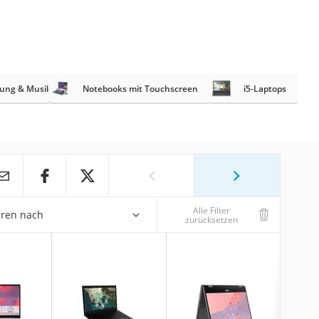
itung & Musikproduktion
Notebooks mit Touchscreen
i5-Laptops
Alle Filter
eren nach
zurücksetzen