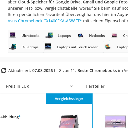
aber
Cloud-Speicher für Google Drive, Gmail und Google Foto
Gaming-PC
unserer Test- bzw. Vergleichstabelle, worauf Sie beim Kauf no
Soundbar
Ihren persönlichen Favoriten! Überzeugt hat uns hier im Aug
Asus Chromebook CX1400FKA-AS88FT
*
mit seinen Eigenschaft
17-Zoll-Laptop
Satellitenschüssel
Ultrabooks
Laptops
Netbooks
Ch
Gaming-Headset
i7-Laptops
Laptops mit Touchscreen
Laptop
Schnurloses Telef
Tablets unter 200 
Ladekabel Typ 2 S
Aktualisiert:
07.08.2026
1 - 8 von 11:
Beste Chromebooks
im Ve
Lichtwecker
Preis in EUR
Hersteller
Acer Aspire
Service
Vergleichssieger
Abbildung
*