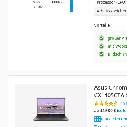
Asus Chromebook CX1400FKA-AS88FT
Prozessor (CPU)
08/2026
Arbeitsspeicher
Vorteile
großer Ar
mit Webc
Bildschir
Asus Chrom
CX1405CTA-
65
ab 449,00 €
(
Sof
Platz 2 im C