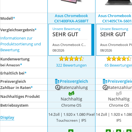
Asus Chromebook
Asus Chromebook 
Modell
*
CX1400FKA-AS88FT
CX1405CTA-S601
Unsere Bewertung
Unsere Bewertung
Vergleichsergebnis
*
SEHR GUT
SEHR GUT
Informationen zur
Produktsortierung und
Asus Chromebook CX1400FKA-AS88FT
A
Bewertung
08/2026
08/2026
Kundenwertung
*
bei Amazon
322 Bewertungen
65 Bewertunge
Erhältlich bei
*
Preis­vergleich
Preis­verglei
Preis­vergleich
Ratenzahlung
Ratenzahlu
Zahlbar in Raten
*
Nachhaltiges Produkt
Nachhaltig
Nachhaltig
Betriebssystem
Chrome OS
Chrome OS
14 Zoll | 1.920 x 1.080 Pixel
14 Zoll | 1.920 x 1.08
Display
Touchscreen | IPS
IPS