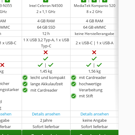
Qualco
e 3-N355
Intel Celeron N4500
MediaTek Kompanio 520
9 GHz
2 x 1,1 GHz
8 x 2 GHz
8
RAM
4 GB RAM
4 GB RAM
 eMMC
64 GB SSD
64 GB eMMC
6
h
12 h
keine Herstellerangabe
1 X USB 3,2 Typ-A, 1 x USB
 1 x USB-C
2 x USB-C | 1 x USB-A
Typ-C
 kg
1,45 kg
1,56 kg
leicht und kompakt
mit Cardreader
kom
eicher
han
lange Akkulaufzeit
hochwertige
ungsstarker
sehr
Verarbeitung
mit Cardreader
Pro
mit Stift
d
rob
g
zuve
ansehen
Details ansehen
Details ansehen
ngabe
2 Jahre
keine Angabe
eferbar
Sofort lieferbar
Sofort lieferbar
Sof