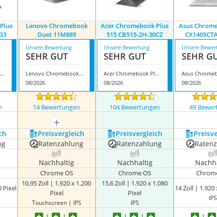
Plus
Lenovo Chromebook
Acer Chromebook Plus
Asus Chrome
33
Duet 11M889
515 CB515-2H-30CZ
CX1405CTA
Unsere Bewertung
Unsere Bewertung
Unsere Bewer
SEHR GUT
SEHR GUT
SEHR G
sus Chromebook Plus CX1405CTA-S60133
Lenovo Chromebook Duet 11M889
Acer Chromebook Plus 515 CB515-2H-30CZ
08/2026
08/2026
08/2026
n
14 Bewertungen
104 Bewertungen
49 Bewer
mehr anzeigen
ch
Preis­vergleich
Preis­vergleich
Preis­v
ng
Ratenzahlung
Ratenzahlung
Raten
Nachhaltig
Nachhaltig
Nachha
Chrome OS
Chrome OS
Chrom
10,95 Zoll | 1.920 x 1.200
15,6 Zoll | 1.920 x 1.080
0 Pixel
14 Zoll | 1.920 
Pixel
Pixel
IPS
Touchscreen | IPS
IPS