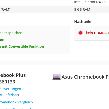
Intel Celeron N4500
 (RAM)
8 GB RAM
Nachteile
beitsspeicher
kein HDMI-Au
am
m mit Convertible-Funktion
ebook Plus
Asus Chromebook P
S60133
 Bewertungen
ort lieferbar
)
hromebook Vergleich