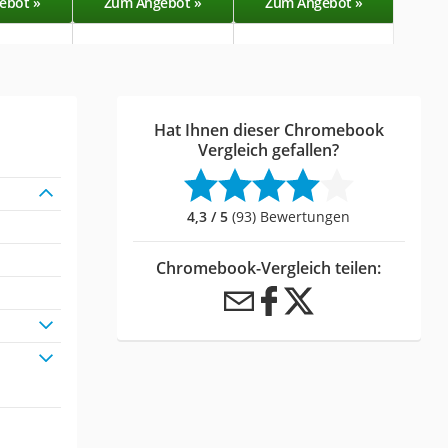
ebot »
Zum Angebot »
Zum Angebot »
Zu
Hat Ihnen dieser Chromebook
Vergleich gefallen?
4,3 / 5
(93) Bewertungen
Chromebook-Vergleich teilen: