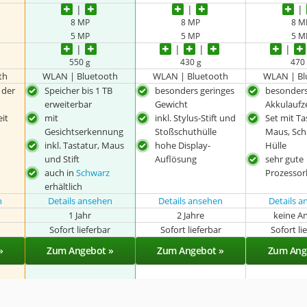
8 MP
8 MP
8 M
5 MP
5 MP
5 M
550 g
430 g
470
th
WLAN | Bluetooth
WLAN | Bluetooth
WLAN | Bl
 der
Speicher bis 1 TB
besonders geringes
besonders
erweiterbar
Gewicht
Akkulaufz
it
mit
inkl. Stylus-Stift und
Set mit Ta
Gesichtserkennung
Stoßschuthülle
Maus, Sch
inkl. Tastatur, Maus
hohe Display-
Hülle
und Stift
Auflösung
sehr gute
auch in
Schwarz
Prozessor
erhältlich
n
Details ansehen
Details ansehen
Details 
1 Jahr
2 Jahre
keine A
r
Sofort lieferbar
Sofort lieferbar
Sofort li
»
Zum Angebot »
Zum Angebot »
Zum Ang