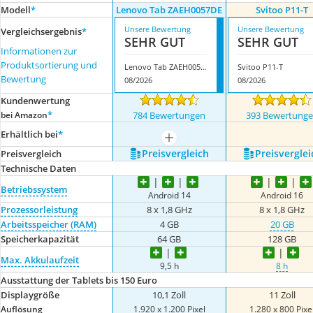
Modell
*
Lenovo Tab ZAEH0057DE
Svitoo P11-T
Unsere Bewertung
Unsere Bewertung
Vergleichsergebnis
*
SEHR GUT
SEHR GUT
Informationen zur
Produktsortierung und
Lenovo Tab ZAEH0057DE
Svitoo P11-T
Bewertung
08/2026
08/2026
Kundenwertung
*
bei Amazon
784 Bewertungen
393 Bewertung
Erhältlich bei
*
mehr anzeigen
Preis­vergleich
Preis­verglei
Preis­vergleich
Technische Daten
Betriebssystem
Android 14
Android 16
Prozessorleistung
8 x 1,8 GHz
8 x 1,8 GHz
Arbeitsspeicher (RAM)
4 GB
20 GB
Speicherkapazität
64 GB
128 GB
Max. Akkulaufzeit
9,5 h
8 h
Ausstattung der Tablets bis 150 Euro
Displaygröße
10,1 Zoll
11 Zoll
Auflösung
1.920 x 1.200 Pixel
1.280 x 800 Pixe