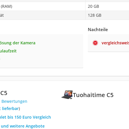
 (RAM)
20 GB
ät
128 GB
Nachteile
lösung der Kamera
vergleichswei
ulaufzeit
e
 C5
Tuohaitime C5
8 Bewertungen
t lieferbar
)
blet bis 150 Euro Vergleich
h und weitere Angebote