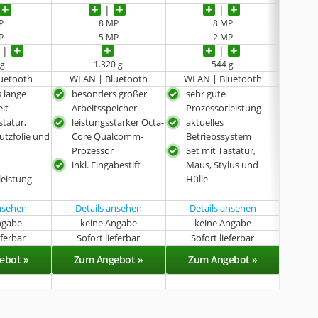
P
8 MP
8 MP
P
5 MP
2 MP
 g
1.320 g
544 g
uetooth
WLAN | Bluetooth
WLAN | Bluetooth
WLAN
 lange
besonders großer
sehr gute
erw
eit
Arbeitsspeicher
Prozessorleistung
lang
statur,
leistungsstarker Octa-
aktuelles
groß
utzfolie und
Core Qualcomm-
Betriebssystem
Prozessor
Set mit Tastatur,
inkl. Eingabestift
Maus, Stylus und
leistung
Hülle
ansehen
Details ansehen
Details ansehen
ngabe
keine Angabe
keine Angabe
k
eferbar
Sofort lieferbar
Sofort lieferbar
Sof
ebot »
Zum Angebot »
Zum Angebot »
Zu