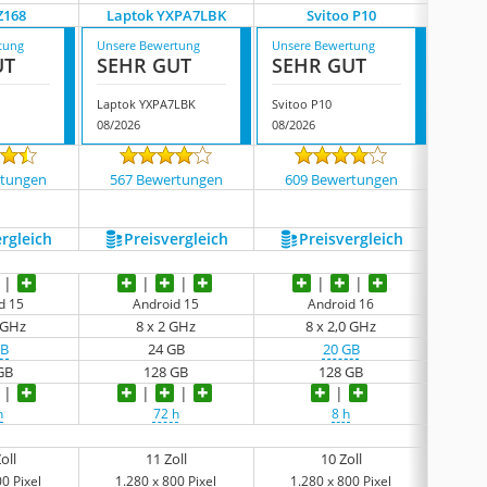
Z168
Laptok YXPA7LBK
Svitoo P10
Os
tung
Unsere Bewertung
Unsere Bewertung
Unsere
UT
SEHR GUT
SEHR GUT
GUT
Laptok YXPA7LBK
Svitoo P10
Oscal 
08/2026
08/2026
08/202
rtungen
567 Bewertungen
609 Bewertungen
142
ergleich
Preis­vergleich
Preis­vergleich
P
d 15
Android 15
Android 16
0 GHz
8 x 2 GHz
8 x 2,0 GHz
GB
24 GB
20 GB
GB
128 GB
128 GB
h
72 h
8 h
oll
11 Zoll
10 Zoll
0 Pixel
1.280 x 800 Pixel
1.280 x 800 Pixel
1.2