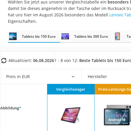
Wählen Sie jetzt aus unserer Vergleichstabelle ein
besonders l
Gaming-PC
damit Sie dieses angenehm in der Tasche oder im Rucksack t
Soundbar
hat uns hier im August 2026 besonders das Modell
Lenovo Ta
Eigenschaften.
17-Zoll-Laptop
Satellitenschüssel
Tablets bis 150 Euro
Tablets bis 300 Euro
Ta
Gaming-Headset
Schnurloses Telef
Tablets unter 200 
Aktualisiert:
06.08.2026
1 - 8 von 12:
Beste Tablets bis 150 Eur
Ladekabel Typ 2 S
Preis in EUR
Hersteller
Lichtwecker
Acer Aspire
Vergleichssieger
Preis-Leistungs-Si
Service
Abbildung
*