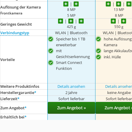
Auflösung der Kamera
8 MP
13 MP
Frontkamera
5 MP
8 MP
Geringes Gewicht
425 g
550 g
Verbindungstyp
WLAN | Bluetooth
WLAN | Bluetoo
Speicher bis 1 TB
hohe Auflösung
erweiterbar
Kamera
mit
lange Akkulaufze
Gesichtserkennung
inkl. Hülle
Vorteile
Smart Connect
Funktion
Weitere Produktinfos
Details ansehen
Details ansehe
Herstellergarantie
*
2 Jahre
keine Angabe
Lieferzeit
*
Sofort lieferbar
Sofort lieferba
Zum Angebot »
Zum Angebot 
Zum Angebot
*
Erhältlich bei
*