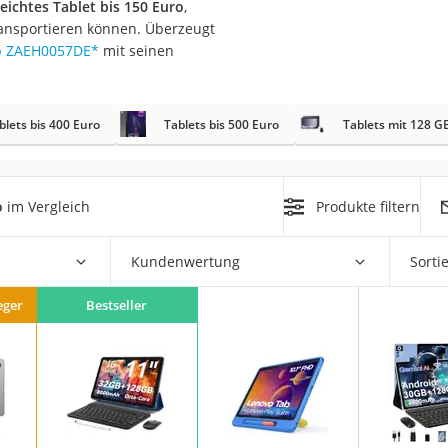
eichtes Tablet bis 150 Euro
,
ransportieren können. Überzeugt
b ZAEH0057DE
*
mit seinen
blets bis 400 Euro
Tablets bis 500 Euro
Tablets mit 128 G
on
Euro
o
im Vergleich
Produkte filtern
chuko
Kundenwertung
Sorti
eger
Bestseller