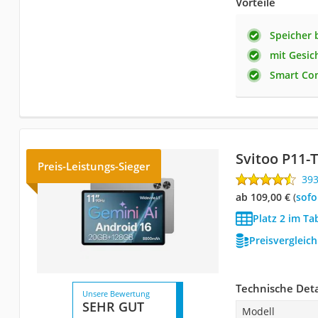
Vorteile
Speicher 
mit Gesi
Smart Co
Svitoo P11-T
Preis-Leistungs-Sieger
39
ab 109,00 €
(
Sof
Platz 2 im Ta
Preisvergleic
Technische Deta
Unsere Bewertung
SEHR GUT
Modell