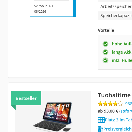
Svitoo P11-T
Arbeitsspeicher
08/2026
Speicherkapazit
Vorteile
hohe Auf
lange Akk
inkl. Hüll
Tuohaitime
Bestseller
96
ab 93,00 €
(
Sofor
Platz 3 im Ta
Preisvergleic