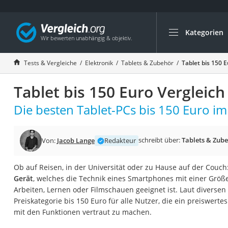
Kategorien
Die beliebtesten V
Elektronik
Tests & Vergleiche
Elektronik
Tablets & Zubehör
Tablet bis 150 
Powerstation
Tablet bis 150 Euro Vergleich
Monitor 32 Zoll 4K
Fernseher
Die besten Tablet-PCs bis 150 Euro im
Drucker
Desktop-PC
schreibt über:
Tablets & Zub
Von:
Jacob Lange
Redakteur
Monitor
Ob auf Reisen, in der Universität oder zu Hause auf der Couch
Diascanner
Gerät
, welches die Technik eines Smartphones mit einer Größ
Laser-Multifunkti
Arbeiten, Lernen oder Filmschauen geeignet ist. Laut diversen 
Preiskategorie bis 150 Euro für alle Nutzer, die ein preiswert
Powerline-Adapter
mit den Funktionen vertraut zu machen.
Powerstation mit 