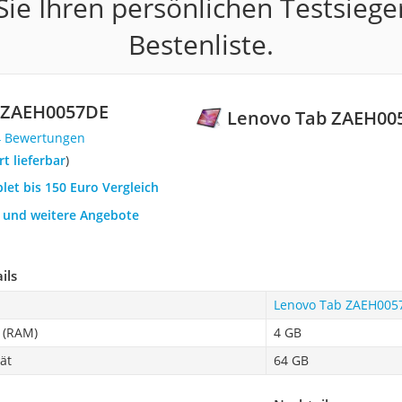
ie Ihren persönlichen Testsiege
Bestenliste.
 ZAEH0057DE
Lenovo Tab ZAEH00
4 Bewertungen
ort lieferbar
)
blet bis 150 Euro Vergleich
h und weitere Angebote
ils
Lenovo Tab ZAEH005
 (RAM)
4 GB
ät
64 GB