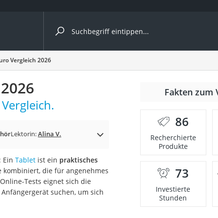
ergleiche nach Kategorie
Euro Vergleich 2026
 2026
Fakten zum 
 Vergleich.
86
ehör
Lektorin:
Alina V.
Recherchierte
Produkte
: Ein
Tablet
ist ein
praktisches
73
e kombiniert, die für angenehmes
onsdrucker
Online-Tests eignet sich die
Investierte
es Anfängergerät suchen, um sich
Stunden
Solarpanel