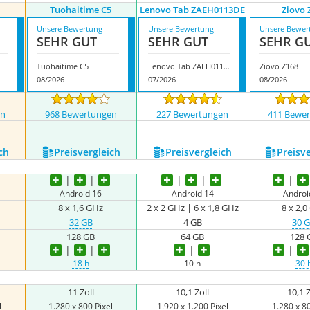
Tuohaitime C5
Lenovo Tab ZAEH0113DE
Ziovo 
Unsere Bewertung
Unsere Bewertung
Unsere Bewer
SEHR GUT
SEHR GUT
SEHR G
Tuohaitime C5
Lenovo Tab ZAEH0113DE
Ziovo Z168
08/2026
07/2026
08/2026
en
968 Bewertungen
227 Bewertungen
411 Bewe
ch
Preis­vergleich
Preis­vergleich
Preis­v
Android 16
Android 14
Androi
8 x 1,6 GHz
2 x 2 GHz | 6 x 1,8 GHz
8 x 2,
32 GB
4 GB
30 
128 GB
64 GB
128 
18 h
10 h
30 
11 Zoll
10,1 Zoll
10,1 Z
l
1.280 x 800 Pixel
1.920 x 1.200 Pixel
1.280 x 80