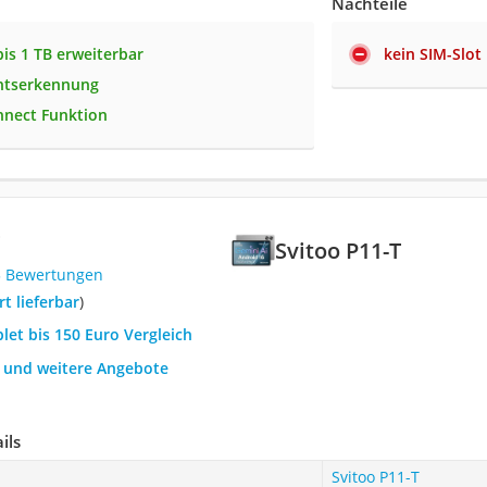
Nachteile
bis 1 TB erweiterbar
kein SIM-Slot
chtserkennung
nnect Funktion
Svitoo P11-T
3 Bewertungen
ort lieferbar
)
blet bis 150 Euro Vergleich
h und weitere Angebote
ils
Svitoo P11-T