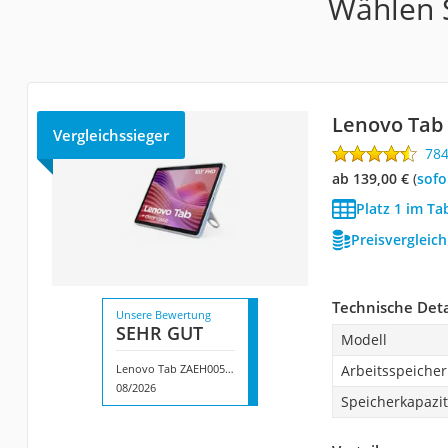
Wählen S
Lenovo Tab
Vergleichssieger
78
ab 139,00 €
(
Sof
Platz 1 im Ta
Preisvergleic
Technische Deta
Unsere Bewertung
SEHR GUT
Modell
Lenovo Tab ZAEH0057DE
Arbeitsspeicher
08/2026
Speicherkapazit