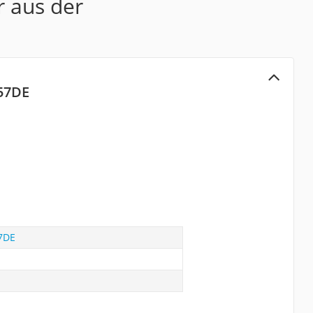
r aus der
57DE
7DE