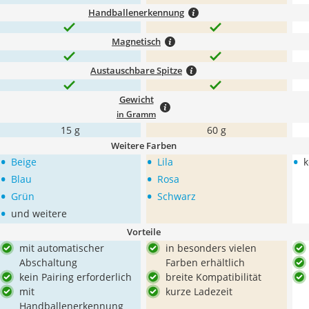
Handballenerkennung
Magnetisch
Austauschbare Spitze
Gewicht
in Gramm
15 g
60 g
Weitere Farben
•
•
•
Beige
Lila
k
•
•
Blau
Rosa
•
•
Grün
Schwarz
•
und weitere
Vorteile
mit automatischer
in besonders vielen
Abschaltung
Farben erhältlich
kein Pairing erforderlich
breite Kompatibilität
mit
kurze Ladezeit
Handballenerkennung