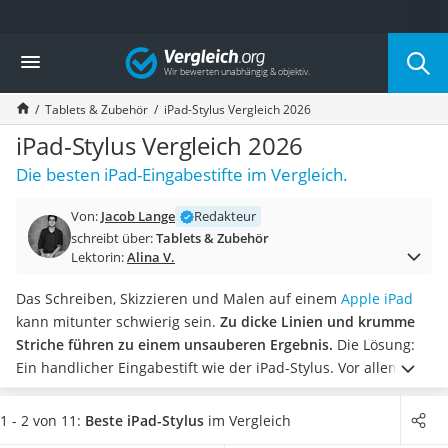
Die beliebtesten Vergleiche nach Kategorie
Vergleich
Elektronik
Powerstation
Tablets & Zubehör
iPad-Stylus Vergleich 2026
Monitor 32 Zoll 4K
Fernseher
iPad-Stylus Vergleich 2026
Drucker
Die besten iPad-Eingabestifte im Vergleich.
Desktop-PC
Monitor
Von:
Jacob Lange
Redakteur
Diascanner
schreibt über:
Tablets & Zubehör
Laser-Multifunktionsdrucker
Lektorin:
Alina V.
Powerline-Adapter
Powerstation mit Solarpanel
Das Schreiben, Skizzieren und Malen auf einem
Apple iPad
Gaming-PC
kann mitunter schwierig sein.
Zu dicke Linien und krumme
Soundbar
Striche führen zu einem unsauberen Ergebnis.
Die Lösung:
17-Zoll-Laptop
Ein handlicher Eingabestift wie der iPad-Stylus. Vor allem
Satellitenschüssel
Modelle mit Handballenerkennung überzeugen
laut diversen
Gaming-Headset
Online-Tests. Lässt sich der Handballen auf dem Display
1 - 2 von 11:
Beste iPad-Stylus
im Vergleich
Schnurloses Telefon
ablegen, fällt das Schreiben umso leichter.
Wählen Sie jetzt