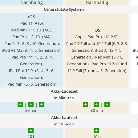
Nachhaltig
Nachhaltig
Unterstützte Systeme
iOS
iPad 11 (A16),
iOS
iPad Air 7 11", 13" (M3),
iPad Pro 11", 13" (M4),
Apple iPad Pro 11/12,9",
iPad 6., 7., 8., 9., 10. Generation,
iPad 9,7 Zoll und 10,2 Zoll (6. 7. 8. 9.
iPad Air M2 (3., 4., 5. Generation),
Generation), iPad Air (3. 4. 5.
iPa
iPad Pro 11" (1., 2., 3., 4.
Generation), iPad Mini (5. / 6.
i
Generation),
Generation), iPad Pro 11 Zoll und
iPad Pro 12,9" (3., 4., 5., 6.
12,9 Zoll (3. und 4. 5. Generation)
Generation),
iPad Mini (5., 6. Generation)
Akku-Ladezeit
in Minuten
30 min
30 min
Akku-Laufzeit
in Stunden
10 h
10 h