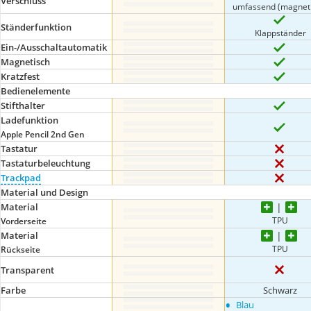
Verschluss
umfassend (magneti
Ständerfunktion
Klappständer
Ein-/Ausschaltautomatik
Magnetisch
Kratzfest
Bedienelemente
Stifthalter
Ladefunktion
Apple Pencil 2nd Gen
Tastatur
Tastaturbeleuchtung
Trackpad
Material und Design
Material
TPU
Vorderseite
Material
TPU
Rückseite
Transparent
Farbe
Schwarz
•
Blau