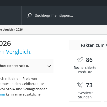
ergleiche nach Kategorie
le Vergleich 2026
2026
Fakten zum 
m Vergleich.
86
ehör
Lektorin:
Nele B.
Recherchierte
Produkte
och mit einem Preis von
73
rätes in den Geldbeutel. Mit
onsdrucker
 vor Stoß- und Schlagschäden.
Investierte
ung
kann eine zusätzliche
Stunden
Solarpanel