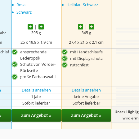
•
•
Rosa
Hellblau-Schwarz
•
Schwarz
gabe
395 g
345 g
cm
25 x 19,8 x 1,9 cm
27,4 x 21,5 x 2,1 cm
chlaf
ansprechende
mit Handschlaufe
Lederoptik
mit Displayschutz
Schutz von Vorder-
rutschfest
Rückseite
große Farbauswahl
n
Details ansehen
Details ansehen
1 Jahr
keine Angabe
r
Sofort lieferbar
Sofort lieferbar
Unser Highli
»
Zum Angebot »
Zum Angebot »
wird ermit