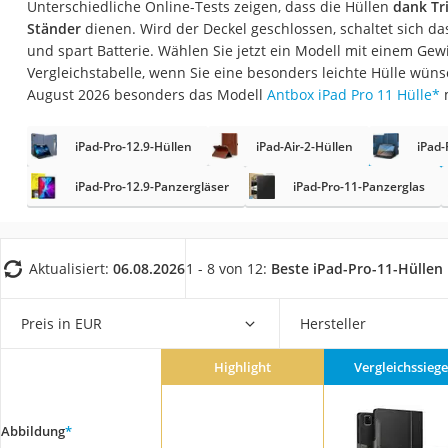
Unterschiedliche Online-Tests zeigen, dass die Hüllen
dank Tr
Gaming-PC
Ständer
dienen. Wird der Deckel geschlossen, schaltet sich d
Soundbar
und spart Batterie. Wählen Sie jetzt ein Modell mit einem Ge
Vergleichstabelle, wenn Sie eine besonders leichte Hülle wün
17-Zoll-Laptop
August 2026 besonders das Modell
Antbox iPad Pro 11 Hülle
*
Satellitenschüssel
Gaming-Headset
iPad-Pro-12.9-Hüllen
iPad-Air-2-Hüllen
iPad-
Schnurloses Telef
iPad-Pro-12.9-Panzergläser
iPad-Pro-11-Panzerglas
Tablets unter 200 
Ladekabel Typ 2 S
Aktualisiert:
06.08.2026
1 - 8 von 12:
Beste iPad-Pro-11-Hüllen
Lichtwecker
Acer Aspire
Preis in EUR
Hersteller
Service
Highlight
Vergleichssiege
Abbildung
*