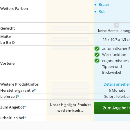
•
Braun
Weitere Farben
•
Rot
Gewicht
keine Herstelleran
Maße
25 x 19,7 x 1,5 
L x B x D
automatischer S
Weckfunktion
ergonomisches
Vorteile
Tippen und
Blickwinkel
Weitere Produktinfos
Details ansehe
Herstellergarantie
*
6 Monate
Lieferzeit
*
Sofort lieferba
Unser Highlight-Produkt
Zum Angebot
*
Zum Angebot 
wird ermittelt...
Erhältlich bei
*