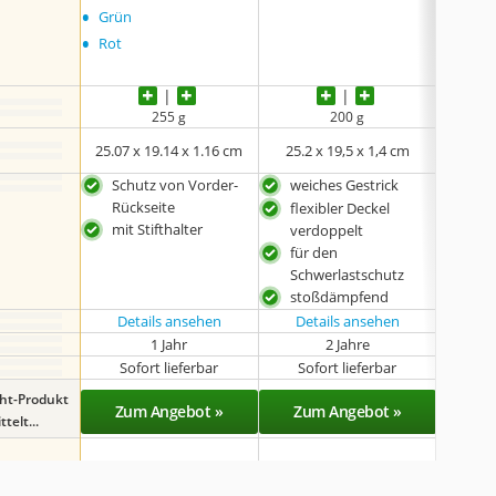
•
•
Grün
Grau
•
•
Rot
Lila
•
und w
255 g
200 g
25.07 x 19.14 x 1.16 cm
25.2 x 19,5 x 1,4 cm
27 
Schutz von Vorder-
weiches Gestrick
mit
Rückseite
flexibler Deckel
mit 
mit Stifthalter
verdoppelt
inkl
für den
Dok
Schwerlastschutz
sch
stoßdämpfend
Details ansehen
Details ansehen
Det
1 Jahr
2 Jahre
k
Sofort lieferbar
Sofort lieferbar
Sof
ght-Produkt
Zum Angebot »
Zum Angebot »
Zu
telt...