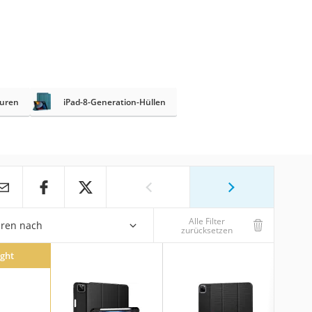
turen
iPad-8-Generation-Hüllen
Alle Filter
eren nach
zurücksetzen
ight