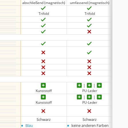
abschließend (magnetisch)
umfassend (magnetisch)
abschli
Trifold
Trifold
Kunststoff
PU-Leder
Kunststoff
PU-Leder
Schwarz
Schwarz
•
•
•
Blau
keine anderen Farben
Rot