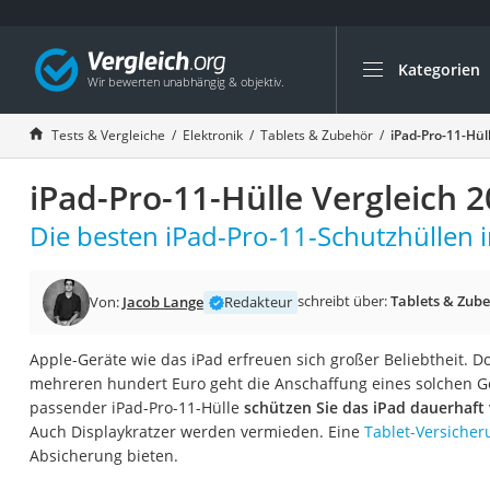
Kategorien
Die beliebtesten V
Elektronik
Tests & Vergleiche
Elektronik
Tablets & Zubehör
iPad-Pro-11-Hül
Powerstation
iPad-Pro-11-Hülle Vergleich 
Monitor 32 Zoll 4K
Fernseher
Die besten iPad-Pro-11-Schutzhüllen i
Drucker
Desktop-PC
schreibt über:
Tablets & Zub
Von:
Jacob Lange
Redakteur
Monitor
Apple-Geräte wie das iPad erfreuen sich großer Beliebtheit. D
Diascanner
mehreren hundert Euro geht die Anschaffung eines solchen Ge
Laser-Multifunkti
passender iPad-Pro-11-Hülle
schützen Sie das iPad dauerhaft
Auch Displaykratzer werden vermieden. Eine
Tablet-Versicher
Powerline-Adapter
Absicherung bieten.
Powerstation mit 