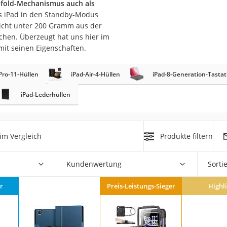
ifold-Mechanismus auch als
as iPad in den Standby-Modus
wicht unter 200 Gramm aus der
schen. Überzeugt hat uns hier im
mit seinen Eigenschaften.
Pro-11-Hüllen
iPad-Air-4-Hüllen
iPad-8-Generation-Tasta
on
iPad-Lederhüllen
Euro
chuko
im Vergleich
Produkte filtern
Kundenwertung
Sorti
r
Preis-Leistungs-Sieger
Highl