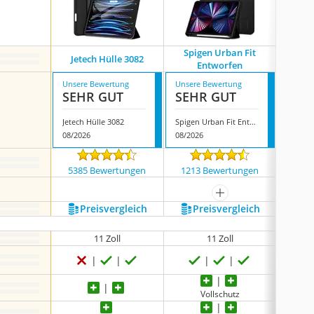
Spigen Urban Fit
Jetech Hülle 3082
Dtto 
Entworfen
Unsere Bewertung
Unsere Bewertung
Unsere
SEHR GUT
SEHR GUT
SEH
Jetech Hülle 3082
Spigen Urban Fit Entworfen
Dtto fü
08/2026
08/2026
08/202
5385 Bewertungen
1213 Bewertungen
4638
mehr anzeigen
Preis­vergleich
Preis­vergleich
P
11 Zoll
11 Zoll
Vollschutz