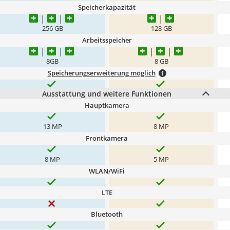
Speicherkapazität
256 GB
128 GB
Arbeitsspeicher
8GB
8 GB
Speicherungserweiterung möglich
Ausstattung und weitere Funktionen
Hauptkamera
13 MP
8 MP
Frontkamera
8 MP
5 MP
WLAN/WiFi
LTE
Bluetooth