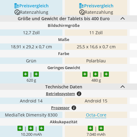
Preis­vergleich
Preis­vergleich
Ratenzahlung
Ratenzahlung
Größe und Gewicht der Tablets bis 400 Euro
Bildschirmgröße
12,7 Zoll
11 Zoll
Maße
18,91 x 29,2 x 0,7 cm
25,5 x 16,6 x 0,7 cm
Farbe
Grün
Polarblau
Geringes Gewicht
620 g
480 g
Technische Daten
Betriebssystem
Android 14
Android 15
Prozessor
MediaTek Dimensity 8300
Octa-Core
Akkukapazität
10.200 mAh
7.040 mAh