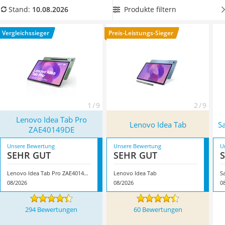
Tablets unter 200 Euro
besonders geringen Gewicht
, um beim Transport des Gerätes
Produkte filtern
Stand:
10.08.2026
Ladekabel Typ 2 Schuko
nicht schwer schleppen zu müssen. Überzeugt hat uns hier
Lichtwecker
im August 2026 besonders das Modell
Lenovo Idea Tab Pro
Vergleichssieger
Preis-Leistungs-Sieger
Acer Aspire
ZAE40149DE
*
mit seinen Eigenschaften.
Service
1 / 9
2 / 9
Lenovo Idea Tab Pro
Lenovo Idea Tab
S
ZAE40149DE
Unsere Bewertung
Unsere Bewertung
U
SEHR GUT
SEHR GUT
Lenovo Idea Tab Pro ZAE40149DE
Lenovo Idea Tab
S
08/2026
08/2026
0
294 Bewertungen
60 Bewertungen