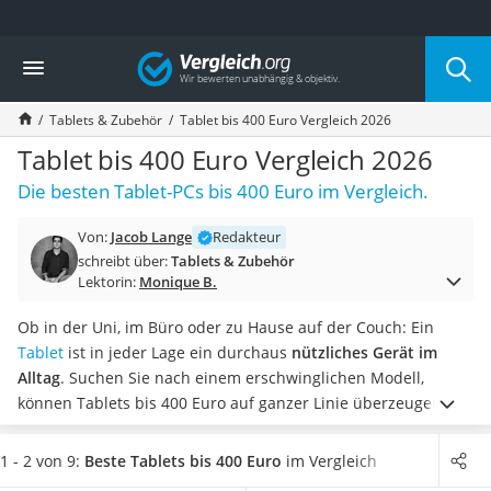
Die beliebtesten Vergleiche nach Kategorie
Vergleich
Elektronik
Powerstation
Tablets & Zubehör
Tablet bis 400 Euro Vergleich 2026
Monitor 32 Zoll 4K
Fernseher
Tablet bis 400 Euro Vergleich 2026
Drucker
Die besten Tablet-PCs bis 400 Euro im Vergleich.
Desktop-PC
Monitor
Von:
Jacob Lange
Redakteur
Diascanner
schreibt über:
Tablets & Zubehör
Laser-Multifunktionsdrucker
Lektorin:
Monique B.
Powerline-Adapter
Powerstation mit Solarpanel
Ob in der Uni, im Büro oder zu Hause auf der Couch: Ein
Gaming-PC
Tablet
ist in jeder Lage ein durchaus
nützliches Gerät im
Soundbar
Alltag
. Suchen Sie nach einem erschwinglichen Modell,
17-Zoll-Laptop
können Tablets bis 400 Euro auf ganzer Linie überzeugen.
Satellitenschüssel
Diese gibt es laut gängigen Online-Tests mit verschiedenen
Gaming-Headset
Ausstattungen und in diversen Formaten.
Wählen Sie jetzt
1 - 2 von 9:
Beste Tablets bis 400 Euro
im Vergleich
Schnurloses Telefon
aus unserer Produkttabelle
ein Tablet bis 400 Euro mit einem