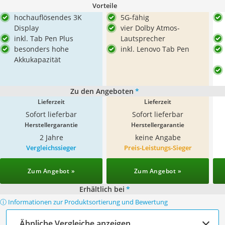
Vorteile
hochauflösendes 3K
5G-fähig
Display
vier Dolby Atmos-
inkl. Tab Pen Plus
Lautsprecher
besonders hohe
inkl. Lenovo Tab Pen
Akkukapazität
Zu den Angeboten
*
Lieferzeit
Lieferzeit
Sofort lieferbar
Sofort lieferbar
Herstellergarantie
Herstellergarantie
2 Jahre
keine Angabe
Vergleichssieger
Preis-Leistungs-Sieger
Zum Angebot »
Zum Angebot »
Erhältlich bei
*
ⓘ Informationen zur Produktsortierung und Bewertung
Ähnliche Vergleiche anzeigen