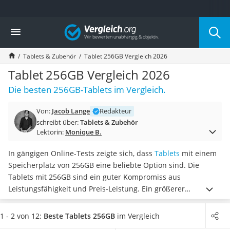
Die beliebtesten Vergleiche nach Kategorie
Vergleich
Elektronik
Powerstation
Tablets & Zubehör
Tablet 256GB Vergleich 2026
Monitor 32 Zoll 4K
Fernseher
Tablet 256GB Vergleich 2026
Drucker
Die besten 256GB-Tablets im Vergleich.
Desktop-PC
Monitor
Von:
Jacob Lange
Redakteur
Diascanner
schreibt über:
Tablets & Zubehör
Laser-Multifunktionsdrucker
Lektorin:
Monique B.
Powerline-Adapter
Powerstation mit Solarpanel
In gängigen Online-Tests zeigte sich, dass
Tablets
mit einem
Gaming-PC
Speicherplatz von 256GB eine beliebte Option sind. Die
Soundbar
Tablets mit 256GB sind ein guter Kompromiss aus
17-Zoll-Laptop
Leistungsfähigkeit und Preis-Leistung. Ein größerer
Satellitenschüssel
Speicherplatz ist meist
deutlich kostenintensiver
. Die
Gaming-Headset
Geschwindigkeit beziehungsweise Leistungsfähigkeit des
1 - 2 von 12:
Beste Tablets 256GB
im Vergleich
Schnurloses Telefon
Tablets sollte an erster Stelle stehen.
Wählen Sie jetzt aus