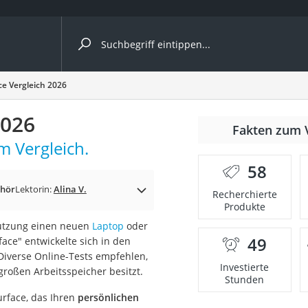
ergleiche nach Kategorie
ce Vergleich 2026
2026
Fakten zum 
m Vergleich.
58
ehör
Lektorin:
Alina V.
Recherchierte
Produkte
 Nutzung einen neuen
Laptop
oder
49
ace" entwickelte sich in den
onsdrucker
 Diverse Online-Tests empfehlen,
Investierte
großen Arbeitsspeicher besitzt.
Stunden
Solarpanel
urface, das Ihren
persönlichen