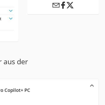
t
r aus der
ro Copilot+ PC