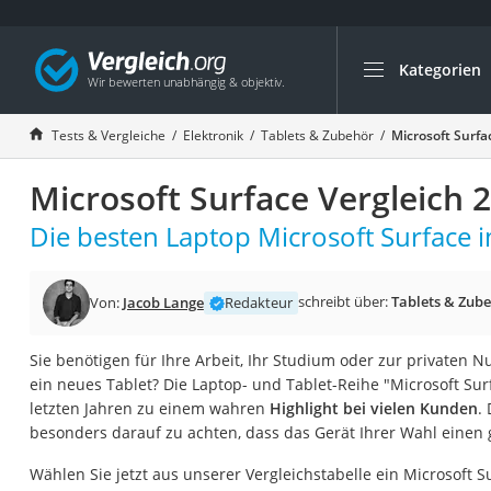
Kategorien
Die beliebtesten V
Elektronik
Tests & Vergleiche
Elektronik
Tablets & Zubehör
Microsoft Surfa
Powerstation
Microsoft Surface Vergleich 
Monitor 32 Zoll 4K
Fernseher
Die besten Laptop Microsoft Surface i
Drucker
Desktop-PC
schreibt über:
Tablets & Zub
Von:
Jacob Lange
Redakteur
Monitor
Sie benötigen für Ihre Arbeit, Ihr Studium oder zur privaten
Diascanner
ein neues Tablet? Die Laptop- und Tablet-Reihe "Microsoft Surf
Laser-Multifunkti
letzten Jahren zu einem wahren
Highlight bei vielen Kunden
.
besonders darauf zu achten, dass das Gerät Ihrer Wahl einen 
Powerline-Adapter
Powerstation mit 
Wählen Sie jetzt aus unserer Vergleichstabelle ein Microsoft S