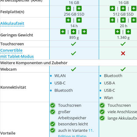
16 GB
16 GB
Festplatte(n)
256 GB SSD
512 GB SSD
Akkulaufzeit
14 h
20 h
Geringes Gewicht
895 g
1.340 g
Touchscreen
Convertible
mit Tablet-Modus
Weitere Komponenten und Zubehör
Webcam
•
•
WLAN
Bluetooth
•
•
USB-C
USB-A
Konnektivität
•
•
Bluetooth
USB-C
•
Wlan
Touchscreen
Touchscreen
großer
viele Anschlüsse
Arbeitsspeicher
lange Akkulaufze
besonders leicht
auch in Variante
11.
Vorteile
Edition in Platin