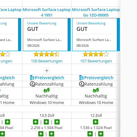
face Laptop
Microsoft Surface Laptop
Microsoft Surface Laptop
Microso
4 1951
Go 1ZO-00005
tung
Unsere Bewertung
Unsere Bewertung
Unsere
GUT
GUT
BEFR
Microsoft Surface Laptop 4
Microsoft Surface Laptop 4 1951
Microsoft Surface Laptop Go 1ZO-00005
08/2026
08/2026
08/202
tungen
100 Bewertungen
107 Bewertungen
137
mehr anzeigen
ergleich
Preis­vergleich
Preis­vergleich
P
zahlung
Ratenzahlung
Ratenzahlung
ltig
Nachhaltig
Nachhaltig
N
11 Home
‎Windows 10 Home
Windows 10 Home
‎Window
oll
13,5 Zoll
12 Zoll
04 Pixel
2.256 x 1.504 Pixel
1.536 x 1.024 Pixel
keine 