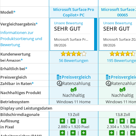
Microsoft Surface Pro
Microsoft Surface 
Modell
*
Copilot+ PC
00065
Unsere Bewertung
Unsere Bewertung
Vergleichsergebnis
*
SEHR GUT
SEHR GUT
Informationen zur
Produktsortierung und
Microsoft Surface Pro Copilot+ PC
Micr
Bewertung
08/2026
08/2026
Kundenwertung
*
bei Amazon
56 Bewertungen
195 Bewertung
Erhältlich bei
*
Preis­vergleich
Preis­verglei
Preis­vergleich
Ratenzahlung
Ratenzahlu
Zahlbar in Raten
*
Nachhaltiges Produkt
Nachhaltig
Nachhaltig
Betriebssystem
Windows 11 Home
Windows 11 Ho
Display und Leistungsdaten
Bildschirmdiagonale
‎13 Zoll
13,8 Zoll
Auflösung
2.880 x 1.920 Pixel
2.304 x 1.536 Pix
in Pixel
Arbeitsspeicher (RAM)