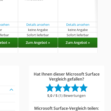
ansehen
Details ansehen
Details ansehen
Det
hr
keine Angabe
keine Angabe
eferbar
Sofort lieferbar
Sofort lieferbar
Sof
ebot »
Zum Angebot »
Zum Angebot »
Zu
Hat Ihnen dieser Microsoft Surface
Vergleich gefallen?
5,0 / 5
(1) Bewertungen
Microsoft Surface-Vergleich teilen: