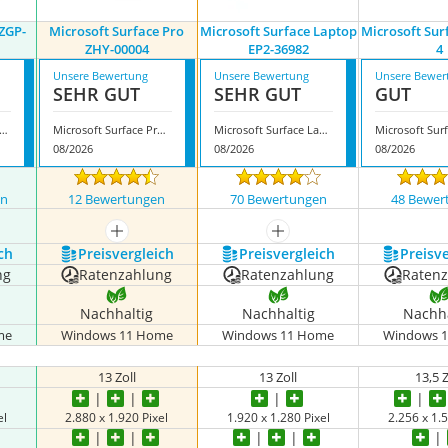
‎ZGP-
Microsoft Surface Pro
Microsoft Surface Laptop
Microsoft Sur
‎ZHY-00004
EP2-36982
4
Unsere Bewertung
Unsere Bewertung
Unsere Bewer
SEHR GUT
SEHR GUT
GUT
osoft Surface ‎ZGP-00065
Microsoft Surface Pro ‎ZHY-00004
Microsoft Surface Laptop EP2-36982
08/2026
08/2026
08/2026
en
12 Bewertungen
70 Bewertungen
48 Bewer
mehr anzeigen
mehr anzeigen
ch
Preis­vergleich
Preis­vergleich
Preis­v
ng
Ratenzahlung
Ratenzahlung
Raten
Nachhaltig
Nachhaltig
Nachha
me
Windows 11 Home
Windows 11 Home
Windows 
‎13 Zoll
13 Zoll
13,5 Z
el
‎2.880 x 1.920 Pixel
1.920 x 1.280 Pixel
2.256 x 1.5