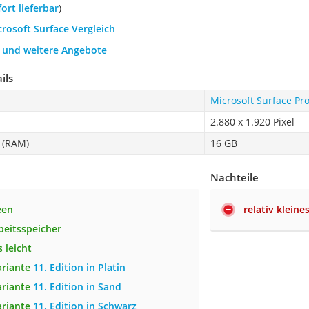
fort lieferbar
)
crosoft Surface Vergleich
h und weitere Angebote
ils
Microsoft Surface Pro
2.880 x 1.920 Pixel
 (RAM)
16 GB
Nachteile
een
relativ kleine
beitsspeicher
 leicht
ariante
11. Edition in Platin
ariante
11. Edition in Sand
ariante
11. Edition in Schwarz