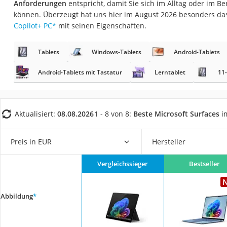
Anforderungen
entspricht, damit Sie sich im Alltag oder im Be
Gaming-PC
können. Überzeugt hat uns hier im August 2026 besonders da
Soundbar
Copilot+ PC
*
mit seinen Eigenschaften.
17-Zoll-Laptop
Tablets
Windows-Tablets
Android-Tablets
Satellitenschüssel
Gaming-Headset
Android-Tablets mit Tastatur
Lerntablet
11-
Schnurloses Telef
Tablets unter 200 
Aktualisiert:
08.08.2026
1 - 8 von 8:
Beste Microsoft Surfaces
im
Ladekabel Typ 2 S
Lichtwecker
Preis in EUR
Hersteller
Acer Aspire
Vergleichssieger
Bestseller
Service
Abbildung
*