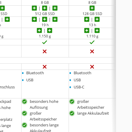
B
8 GB
8 GB
 SSD
512 GB SSD
128 GB SSD
h
19 h
13 h
0 g
1.150 g
1.110 g
•
•
•
Bluetooth
Bluetooth
keine
•
•
USB
USB
•
nschluss
USB-C
ackpad
besonders hohe
großer
Con
Auflösung
Arbeitsspeicher
mög
s hohe
großer
lange Akkulaufzeit
int
g
Arbeitsspeicher
herplatz
lang
besonders lange
 lange
Akkulaufzeit
eit