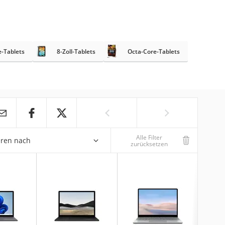
-Tablets
8-Zoll-Tablets
Octa-Core-Tablets
Alle Filter
eren nach
zurücksetzen