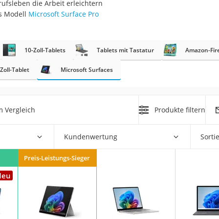
rufsleben die Arbeit erleichtern
s Modell
Microsoft Surface Pro
10-Zoll-Tablets
Tablets mit Tastatur
Amazon-Fire
Zoll-Tablet
Microsoft Surfaces
on
Euro
 Vergleich
Produkte filtern
chuko
Kundenwertung
Sorti
Preis-Leistungs-Sieger
Neu