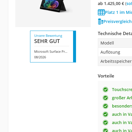
ab 1.425,00 €
(
So
Platz 1 im Mi
Preisvergleic
Technische Deta
Unsere Bewertung
SEHR GUT
Modell
Microsoft Surface Pro Copilot+ PC
Auflösung
08/2026
Arbeitsspeicher
Vorteile
Touchscr
großer Ar
besonders
auch in V
auch in V
auch in V