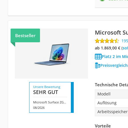
Microsoft S
Bestseller
19
ab 1.869,00 €
(
So
Platz 2 im Mi
Preisvergleic
Technische Deta
Unsere Bewertung
SEHR GUT
Modell
Microsoft Surface ‎ZGP-00065
Auflösung
08/2026
Arbeitsspeicher
Vorteile