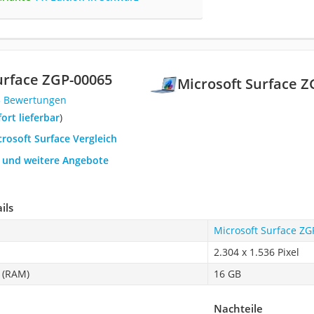
urface ‎ZGP-00065
Microsoft Surface ‎
5 Bewertungen
fort lieferbar
)
crosoft Surface Vergleich
h und weitere Angebote
ils
Microsoft Surface ‎Z
2.304 x 1.536 Pixel
 (RAM)
16 GB
Nachteile