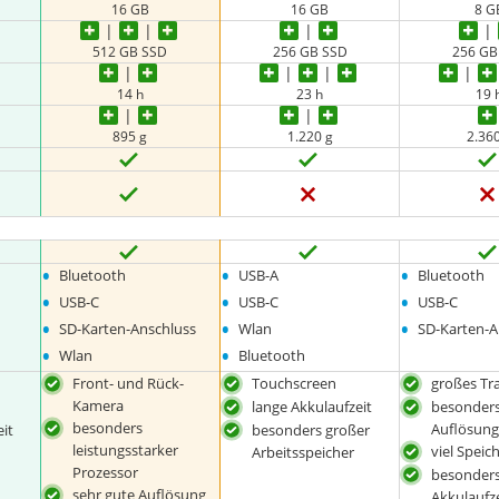
16 GB
16 GB
8 G
512 GB SSD
256 GB SSD
256 GB
14 h
23 h
19 
895 g
1.220 g
2.36
•
•
•
Bluetooth
USB-A
Bluetooth
•
•
•
USB-C
USB-C
USB-C
•
•
•
SD-Karten-Anschluss
Wlan
SD-Karten-A
•
•
Wlan
Bluetooth
Front- und Rück-
Touchscreen
großes Tr
Kamera
lange Akkulaufzeit
besonder
besonders
Auflösun
it
besonders großer
leistungsstarker
viel Speic
Arbeitsspeicher
Prozessor
besonders
sehr gute Auflösung
Akkulaufz