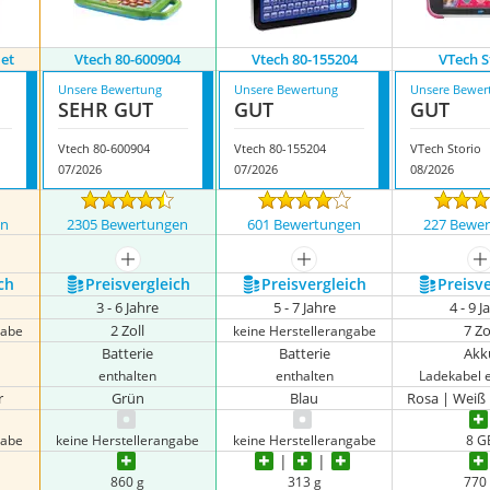
let
Vtech 80-600904
Vtech 80-155204
VTech S
Unsere Bewertung
Unsere Bewertung
Unsere Bewer
SEHR GUT
GUT
GUT
Vtech 80-600904
Vtech 80-155204
VTech Storio
07/2026
07/2026
08/2026
en
2305 Bewertungen
601 Bewertungen
227 Bewe
mehr anzeigen
mehr anzeigen
m
ch
Preis­vergleich
Preis­vergleich
Preis­v
3 - 6 Jahre
5 - 7 Jahre
4 - 9 J
2 Zoll
7 Zo
gabe
keine Herstellerangabe
Batterie
Batterie
Akk
enthalten
enthalten
Ladekabel 
r
Grün
Blau
Rosa | Weiß
gabe
keine Herstellerangabe
keine Herstellerangabe
8 G
860 g
313 g
770