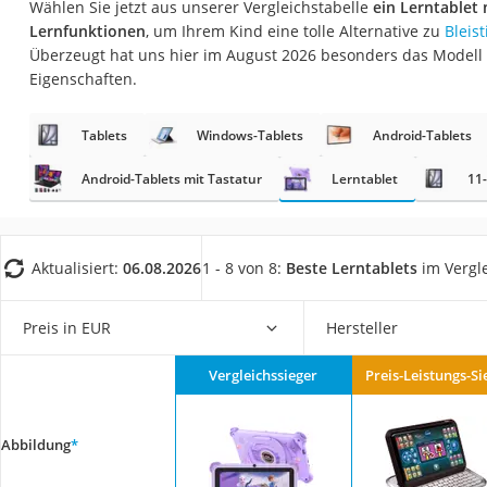
Wählen Sie jetzt aus unserer Vergleichstabelle
ein Lerntablet
Gaming-PC
Lernfunktionen
, um Ihrem Kind eine tolle Alternative zu
Bleist
Soundbar
Überzeugt hat uns hier im August 2026 besonders das Modell
Eigenschaften.
17-Zoll-Laptop
Satellitenschüssel
Tablets
Windows-Tablets
Android-Tablets
Gaming-Headset
Android-Tablets mit Tastatur
Lerntablet
11-
Schnurloses Telef
Tablets unter 200 
Ladekabel Typ 2 S
Aktualisiert:
06.08.2026
1 - 8 von 8:
Beste Lerntablets
im Vergl
Lichtwecker
Preis in EUR
Hersteller
Acer Aspire
Service
Vergleichssieger
Preis-Leistungs-Si
Abbildung
*