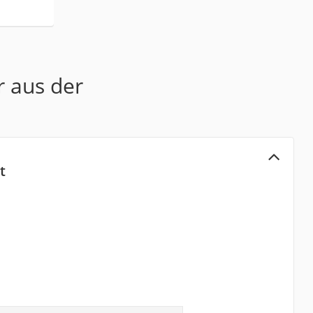
r aus der
t