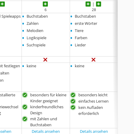
6
28
•
•
•
d Spieleapps
Buchstaben
Buchstaben
Buchs
•
•
•
Zahlen
erste Wörter
klingt
•
•
•
Melodien
Tiere
Schre
•
•
•
Logikspiele
Farben
kniffl
•
•
•
Suchspiele
Lieder
Zähl
•
•
•
it festlegen
keine
keine
keine
walten
ten
stallierte
besonders für kleine
besonders leicht
mit 
Kinder geeignet
einfaches Lernen
mit 
eriewechsel
kinderfreundliches
kein Aufladen
aut
g
Design
erforderlich
Abs
mit Zahlen und
Buchstaben
ansehen
Details ansehen
Details ansehen
Det