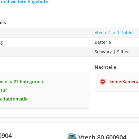
h und weitere Angebote
ils
Vtech 2-in-1-Tablet
ng
Batterie
Schwarz | Silber
Nachteile
iele in 27 Kategorien
keine Kamera
atur
altautomatik
0904
Vtech 80-600904