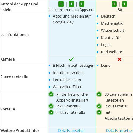
Anzahl der Apps und
unbegrenzt durch Appstore
80
Spiele
•
•
Apps und Medien auf
Deutsch
•
Google Play
Mathematik
•
Wissenschaft
Lernfunktionen
•
Kreativität
•
Logik
•
und weitere
Kamera
•
•
Bildschirmzeit festlegen
keine
•
Inhalte verwalten
Elternkontrolle
•
Lernziele setzen
•
Webseiten-Filter
kinderfreundliche
80 Lernspiele in
Apps vorinstalliert
Kategorien
inkl. Standfuß
inkl. Tastatur
Vorteile
inkl. Schutzhülle
mit
Abschaltautoma
Weitere Produktinfos
Details ansehen
Details ansehe