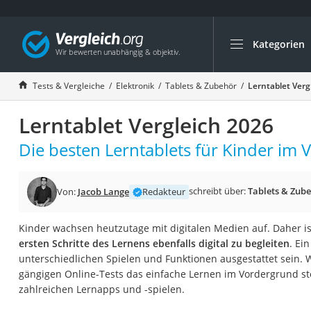
Kategorien
Die beliebtesten V
Elektronik
Tests & Vergleiche
Elektronik
Tablets & Zubehör
Lerntablet Verg
Powerstation
Lerntablet Vergleich 2026
Monitor 32 Zoll 4K
Fernseher
Die besten Lerntablets für Kinder im V
Drucker
Desktop-PC
schreibt über:
Tablets & Zub
Von:
Jacob Lange
Redakteur
Monitor
Kinder wachsen heutzutage mit digitalen Medien auf. Daher ist
Diascanner
ersten Schritte des Lernens ebenfalls digital zu begleiten
. Ei
Laser-Multifunkti
unterschiedlichen Spielen und Funktionen ausgestattet sein.
gängigen Online-Tests das einfache Lernen im Vordergrund st
Powerline-Adapter
zahlreichen Lernapps und -spielen.
Powerstation mit 