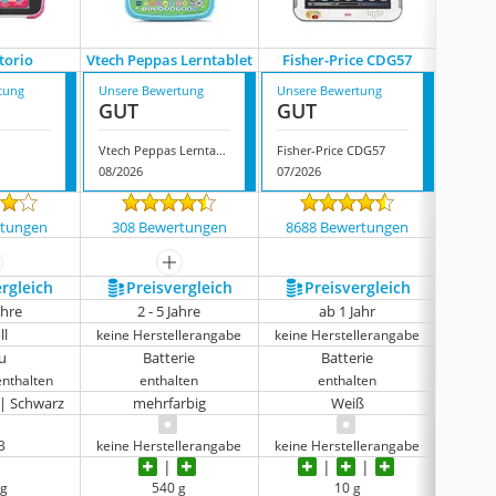
torio
Vtech Peppas Lerntablet
Fisher-Price CDG57
Vte
tung
Unsere Bewertung
Unsere Bewertung
Unsere
GUT
GUT
GUT
Vtech Peppas Lerntablet
Fisher-Price CDG57
Vtech 
08/2026
07/2026
08/202
rtungen
308 Bewertungen
8688 Bewertungen
324
ehr anzeigen
mehr anzeigen
ergleich
Preis­vergleich
Preis­vergleich
P
ahre
2 - 5 Jahre
ab 1 Jahr
ll
keine Herstellerangabe
keine Herstellerangabe
keine 
u
Batterie
Batterie
enthalten
enthalten
enthalten
 | Schwarz
mehrfarbig
Weiß
B
keine Herstellerangabe
keine Herstellerangabe
 g
540 g
10 g