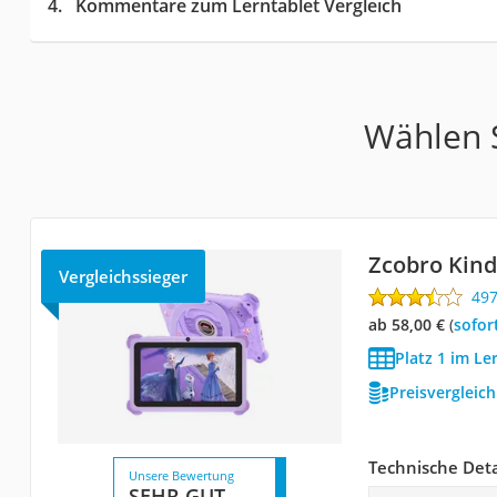
Kommentare zum Lerntablet Vergleich
Wählen S
Zcobro Kind
Vergleichssieger
49
ab 58,00 €
(
Sofor
Platz 1 im Le
Preisvergleic
Technische Deta
Unsere Bewertung
SEHR GUT