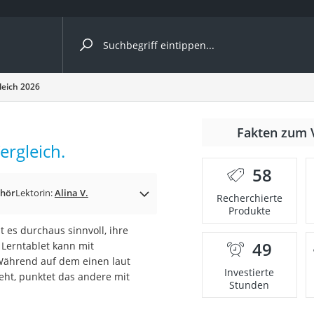
ergleiche nach Kategorie
leich 2026
Fakten zum 
ergleich.
58
ehör
Lektorin:
Alina V.
Recherchierte
Produkte
 es durchaus sinnvoll, ihre
49
n Lerntablet kann mit
onsdrucker
 Während auf dem einen laut
Investierte
eht, punktet das andere mit
Stunden
Solarpanel