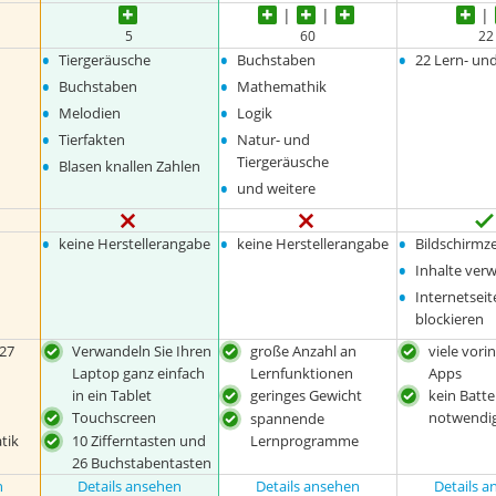
5
60
22
•
•
•
Tiergeräusche
Buchstaben
22 Lern- un
•
•
Buchstaben
Mathemathik
•
•
Melodien
Logik
•
•
Tierfakten
Natur- und
•
Tiergeräusche
Blasen knallen Zahlen
•
und weitere
•
•
•
keine Herstellerangabe
keine Herstellerangabe
Bildschirmze
•
Inhalte ver
•
Internetsei
blockieren
 27
Verwandeln Sie Ihren
große Anzahl an
viele vorin
Laptop ganz einfach
Lernfunktionen
Apps
in ein Tablet
geringes Gewicht
kein Batt
Touchscreen
notwendi
spannende
tik
10 Zifferntasten und
Lernprogramme
26 Buchstabentasten
n
Details ansehen
Details ansehen
Details 