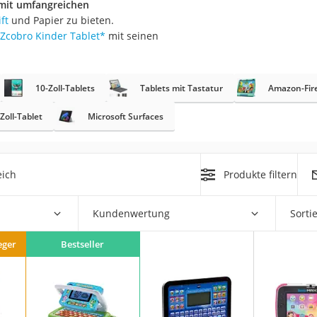
 mit umfangreichen
ift
und Papier zu bieten.
Zcobro Kinder Tablet
*
mit seinen
10-Zoll-Tablets
Tablets mit Tastatur
Amazon-Fire
Zoll-Tablet
Microsoft Surfaces
on
Euro
chuko
eich
Produkte filtern
Kundenwertung
Sorti
eger
Bestseller