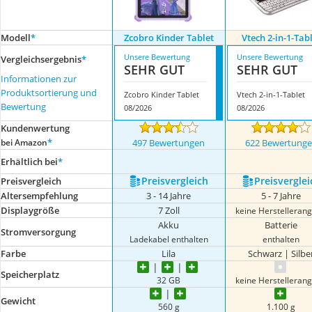
Modell
*
Zcobro Kinder Tablet
Vtech 2-in-1-Tab
Unsere Bewertung
Unsere Bewertung
Vergleichsergebnis
*
SEHR GUT
SEHR GUT
Informationen zur
Produktsortierung und
Zcobro Kinder Tablet
Vtech 2-in-1-Tablet
Bewertung
08/2026
08/2026
Kundenwertung
*
bei Amazon
497 Bewertungen
622 Bewertung
Erhältlich bei
*
Preis­vergleich
Preis­verglei
Preis­vergleich
Altersempfehlung
3 - 14 Jahre
5 - 7 Jahre
Displaygröße
7 Zoll
keine Herstelleran
Akku
Batterie
Stromversorgung
Ladekabel enthalten
enthalten
Farbe
Lila
Schwarz | Silbe
Speicherplatz
32 GB
keine Herstelleran
Gewicht
560 g
1.100 g