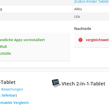
Zcobro Kinder Tablet
ng
Akku
Lila
Nachteile
undliche Apps vorinstalliert
vergleichswei
ndfuß
tzhülle
-Tablet
Vtech 2-in-1-Tablet
2 Bewertungen
t lieferbar
)
rntablet Vergleich