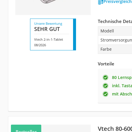
Preisvergleic
Technische Deta
Unsere Bewertung
SEHR GUT
Modell
Vtech 2-in-1-Tablet
Stromversorgu
08/2026
Farbe
Vorteile
80 Lernsp
inkl. Tast
mit Absch
Vtech 80-60
Bestseller