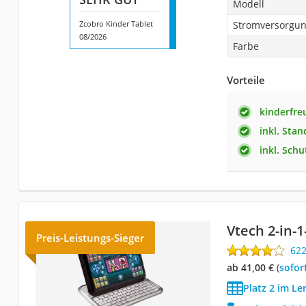
Modell
Zcobro Kinder Tablet
Stromversorgu
08/2026
Farbe
Vorteile
kinderfre
inkl. Sta
inkl. Schu
Vtech 2-in-1
Preis-Leistungs-Sieger
62
ab 41,00 €
(
Sofor
Platz 2 im Le