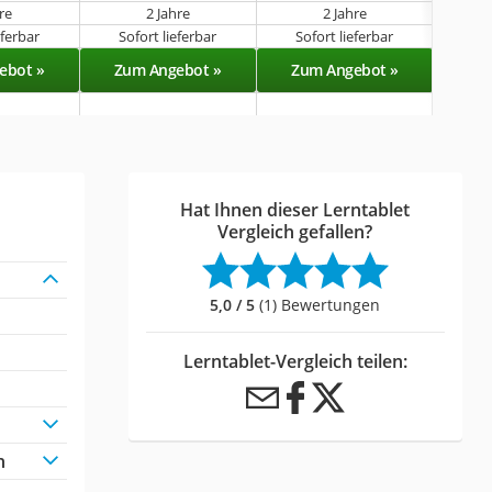
hre
2 Jahre
2 Jahre
eferbar
Sofort lieferbar
Sofort lieferbar
Sof
ebot »
Zum Angebot »
Zum Angebot »
Zu
Hat Ihnen dieser Lerntablet
Vergleich gefallen?
5,0 / 5
(1) Bewertungen
Lerntablet-Vergleich teilen:
h