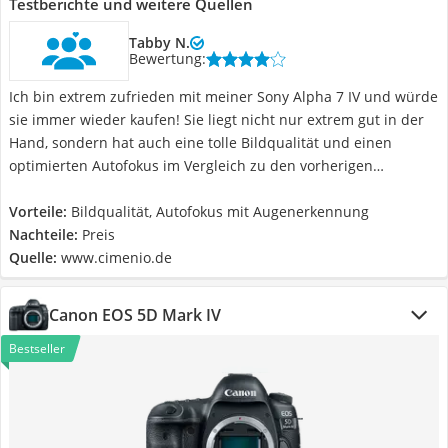
Testberichte und weitere Quellen
Tabby N.
Bewertung:
Ich bin extrem zufrieden mit meiner Sony Alpha 7 IV und würde
sie immer wieder kaufen! Sie liegt nicht nur extrem gut in der
Hand, sondern hat auch eine tolle Bildqualität und einen
optimierten Autofokus im Vergleich zu den vorherigen
Modellen. Der Preis ist recht hoch für Hobbyfotografen und als
Einstiegskamera, aber definitiv das Geld wert!
Vorteile:
Bildqualität, Autofokus mit Augenerkennung
Nachteile:
Preis
Quelle:
www.cimenio.de
Canon EOS 5D Mark IV
Bestseller