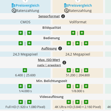
mehr anzeigen
mehr anzeigen
Preis­vergleich
Preis­vergleich
Ratenzahlung
Ratenzahlung
Sensorformat
CMOS
Vollformat
Bildqualität
Bedienung
Auflösung
24,3 Megapixel
24,2 Megapixel
Max. ISO-Wert
nativ | erweitert
6.400 | 25.600
51.200 | 204.800
Min. Belichtungszeit
1/4.000 s
1/8.000 s
Videoauflösung
Full HD (1.920 x 1.080 Pixel)
4K Ultra HD (3.840 × 2.160 Pixel)
4K