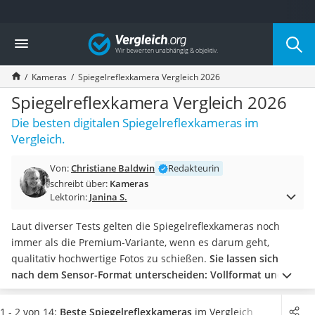
Die beliebtesten Vergleiche nach Kategorie
Vergleich
Elektronik
Powerstation
Kameras
Spiegelreflexkamera Vergleich 2026
Monitor 32 Zoll 4K
Fernseher
Spiegelreflexkamera Vergleich 2026
Drucker
Die besten digitalen Spiegelreflexkameras im
Desktop-PC
Vergleich.
Monitor
Diascanner
Von:
Christiane Baldwin
Redakteurin
Laser-Multifunktionsdrucker
schreibt über:
Kameras
Powerline-Adapter
Lektorin:
Janina S.
Powerstation mit Solarpanel
Gaming-PC
Laut diverser Tests gelten die Spiegelreflexkameras noch
Soundbar
immer als die Premium-Variante, wenn es darum geht,
17-Zoll-Laptop
qualitativ hochwertige Fotos zu schießen.
Sie lassen sich
Satellitenschüssel
nach dem Sensor-Format unterscheiden: Vollformat und
Gaming-Headset
Crop-Sensor.
Achten Sie auf eine hohe Bildauflösung und
Schnurloses Telefon
große ISO-Werte sowie auf das Display: Ist es ausklappbar,
1 - 2 von 14:
Beste Spiegelreflexkameras
im Vergleich