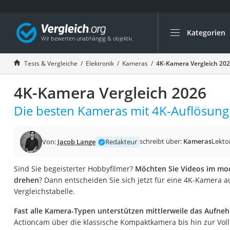
Kategorien
Die beliebtesten V
Elektronik
Tests & Vergleiche
Elektronik
Kameras
4K-Kamera Vergleich 20
Powerstation
4K-Kamera Vergleich 2026
Monitor 32 Zoll 4K
Fernseher
Die besten Kameras mit 4K-Auflösung 
Drucker
Desktop-PC
schreibt über:
Kameras
Lekto
Von:
Jacob Lange
Redakteur
Monitor
Sind Sie begeisterter Hobbyfilmer?
Möchten Sie Videos im mo
Diascanner
drehen
? Dann entscheiden Sie sich jetzt für eine 4K-Kamera a
Laser-Multifunkti
Vergleichstabelle.
Powerline-Adapter
Fast alle Kamera-Typen unterstützen mittlerweile das Aufn
Powerstation mit 
Actioncam über die klassische Kompaktkamera bis hin zur Vollf