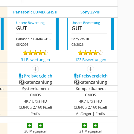
Panasonic LUMIX GH5 II
Sony ZV-1II
Unsere Bewertung
Unsere Bewertung
GUT
GUT
Panasonic LUMIX GH5 II
Sony ZV-1II
08/2026
08/2026
31 Bewertungen
123 Bewertungen
igen
mehr anzeigen
mehr anzeigen
Preis­vergleich
Preis­vergleich
Ratenzahlung
Ratenzahlung
ra
Systemkamera
Kompaktkamera
CMOS
CMOS
4K / Ultra HD
4K / Ultra HD
(3.840 x 2.160 Pixel)
(3.840 x 2.160 Pixel)
s
Profis
Anfänger | Profis
20 Megapixel
21 Megapixel