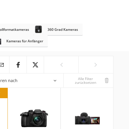
ollformatkameras
360 Grad Kameras
Kameras für Anfänger
Alle Filter
eren nach
zurücksetzen
r