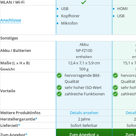
WLAN / Wi-Fi
•
•
USB
HDMI
•
•
Kopfhörer
USB
Anschlüsse
•
Mikrofon
Sonstiges
Akku
Akku / Batterien
NP-FZ100
enthalten
en
Maße
12,4 x 7,1 x 5,9 cm
15,1 x 
(L x H x B)
Gewicht
509 g
hervorragende Bild-
hervorra
Qualität
Qualität
sehr hoher ISO-Wert
sehr hoh
Vorteile
zahlreiche Funktionen
zahlreic
Weitere Produktinfos
Details ansehen
Detai
Herstellergarantie
*
2 Jahre
2
Lieferzeit
*
Sofort lieferbar
Sofor
Zum Angebot »
Zum 
Zum Angebot
*