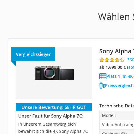
Wählen S
Sony Alpha 
Vergleichssieger
36
ab 1.699,00 €
(
So
Platz 1 im 4K
Preisvergleic
Technische Deta
Unsere Bewertung:
SEHR GUT
Modell
Unser Fazit für Sony Alpha 7C:
In unserem Gesamtvergleich
Video-Auflösun
bewährt sich die 4K Sony Alpha 7C
Geeignet für