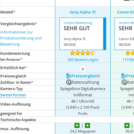
Modell
*
Sony Alpha 7C
Canon EO
Unsere Bewertung
Unsere B
Vergleichsergebnis
*
SEHR GUT
SEHR
Informationen zur
Produktsortierung und
Sony Alpha 7C
Canon EO
Bewertung
08/2026
08/2026
Kundenwertung
*
bei Amazon
360 Bewertungen
110 B
Erhältlich bei
*
mehr anzeigen
Preis­vergleich
Prei
Preis­vergleich
Ratenzahlung
Rat
Zahlbar in Raten
*
Kamera-Typ
Spiegellose Digitalkamera
Spiegel
Sensorformat
Vollformat
Vo
4K / Ultra HD
4K /
Video-Auflösung
(3.840 x 2.160 Pixel)
(3.840 
geeignet für
Profis
Technische Aspekte
max. Auflösung
24,2 Megapixel
30,4