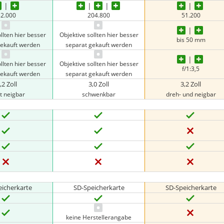
32.000
204.800
‎51.200
llten hier besser
Objektive sollten hier besser
bis 50 mm
gekauft werden
separat gekauft werden
llten hier besser
Objektive sollten hier besser
f/1:3,5
gekauft werden
separat gekauft werden
,2 Zoll
3,0 Zoll
3,2 Zoll
t neigbar
schwenkbar
dreh- und neigbar
eicherkarte
SD-Speicherkarte
SD-Speicherkarte
keine Herstellerangabe