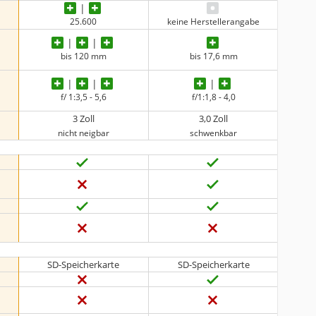
25.600
keine Herstellerangabe
bis 120 mm
bis 17,6 mm
f/ 1:3,5 - 5,6
f/1:1,8 - 4,0
3 Zoll
3,0 Zoll
nicht neigbar
schwenkbar
SD-Speicherkarte
SD-Speicherkarte