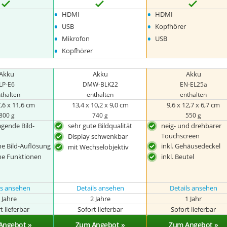
•
•
HDMI
HDMI
•
•
USB
Kopfhörer
•
•
Mikrofon
USB
•
Kopfhörer
Akku
Akku
Akku
LP-E6
DMW-BLK22
EN-EL25a
thalten
enthalten
enthalten
7,6 x 11,6 cm
13,4 x 10,2 x 9,0 cm
9,6 x 12,7 x 6,7 cm
800 g
740 g
550 g
gende Bild-
sehr gute Bildqualität
neig- und drehbarer
Touchscreen
Display schwenkbar
e Bild-Auflösung
inkl. Gehäusedeckel
mit Wechselobjektiv
he Funktionen
inkl. Beutel
ls ansehen
Details ansehen
Details ansehen
 Jahre
2 Jahre
1 Jahr
t lieferbar
Sofort lieferbar
Sofort lieferbar
Angebot »
Zum Angebot »
Zum Angebot »