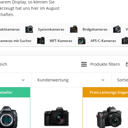
barem Display, so können Sie
erzeugt hat uns hier im August
chaften.
aktkameras
Systemkameras
Bridgekameras
V
ameras mit Sucher
MFT-Kameras
APS-C-Kameras
on
Euro
eich
Produkte filtern
chuko
Kundenwertung
Sorti
stseller
Preis-Leistungs-Siege