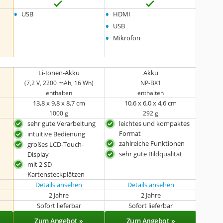
•
•
USB
HDMI
•
USB
•
Mikrofon
Li-Ionen-Akku
Akku
(7,2 V, 2200 mAh, 16 Wh)
NP-BX1
enthalten
enthalten
13,8 x 9,8 x 8,7 cm
10,6 x 6,0 x 4,6 cm
1000 g
292 g
sehr gute Verarbeitung
leichtes und kompaktes
Format
intuitive Bedienung
zahlreiche Funktionen
großes LCD-Touch-
sehr gute Bildqualität
Display
mit 2 SD-
Kartensteckplätzen
Details ansehen
Details ansehen
2 Jahre
2 Jahre
Sofort lieferbar
Sofort lieferbar
Zum Angebot »
Zum Angebot »