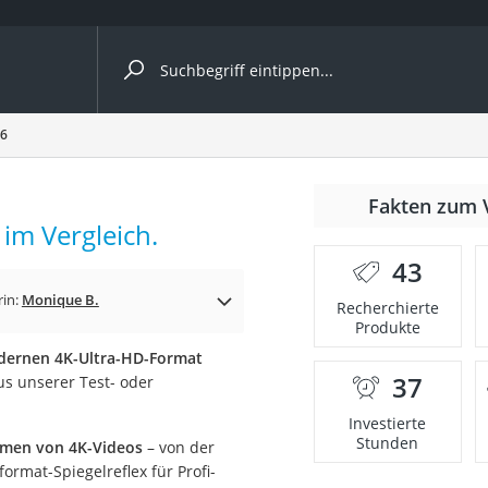
ergleiche nach Kategorie
26
Fakten zum 
im Vergleich.
43
rin:
Monique B.
Recherchierte
Produkte
dernen 4K-Ultra-HD-Format
37
us unserer Test- oder
onsdrucker
Investierte
Stunden
ehmen von 4K-Videos
– von der
Solarpanel
ormat-Spiegelreflex für Profi-