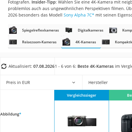
Fotografen.
Insider-Tipp
: Wählen Sie eine 4K-Kamera mit neig
Gaming-PC
problemlos auch aus ungewöhnlichen Perspektiven filmen. Üb
Soundbar
2026 besonders das Modell
Sony Alpha 7C
*
mit seinen Eigens
17-Zoll-Laptop
Spiegelreflexkameras
Digitalkameras
Komp
Satellitenschüssel
Gaming-Headset
Reisezoom-Kameras
4K-Kameras
Kompaktk
Schnurloses Telef
Tablets unter 200 
Aktualisiert:
07.08.2026
1 - 6 von 6:
Beste 4K-Kameras
im Vergl
Ladekabel Typ 2 S
Lichtwecker
Preis in EUR
Hersteller
Acer Aspire
Vergleichssieger
Be
Service
Abbildung
*