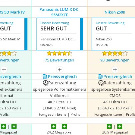
Panasonic LUMIX DC-
S 5D Mark IV
Nikon Z50II
S5M2XCE
ewertung
Unsere Bewertung
Unsere Bewertung
 GUT
SEHR GUT
GUT
S 5D Mark IV
Panasonic LUMIX DC-S5M2XCE
Nikon Z50II
08/2026
08/2026
ewertungen
75 Bewertungen
93 Bewertungen
mehr anzeigen
mehr anzeigen
mehr anze
s­vergleich
Preis­vergleich
Preis­vergleich
enzahlung
Ratenzahlung
Ratenzahlung
reflexkamera
spiegellose Vollformatkamera
spiegellose Systemkame
llformat
Vollformat
CMOS
 Ultra HD
4K / Ultra HD
4K / Ultra HD
x 2.160 Pixel)
(3.840 x 2.160 Pixel)
(3.840 x 2.160 Pixel)
Profis
Fortgeschrittene | Profis
Fortgeschrittene | Profi
 Megapixel
24,2 Megapixel
20,9 Megapixel