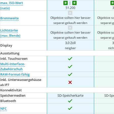
max. ISO-Wert
51.200
(nativ)
Objektive sollten hier besser
Objektive so
Brennweite
separat gekauft werden
separat 
Lichtstärke
Objektive sollten hier besser
Objektive so
(max. Blende)
separat gekauft werden
separat 
3,0 Zoll
3
Display
neigbar
nich
Ausstattung
inkl. Touchscreen
Multi-Interface-
Zubehörschuh
RAW-Format-fähig
inkl. Unterwassergehäuse
ab IP7
Konnektivität
Speichermedien
SD-Speicherkarte
SD-Sp
Bluetooth
NFC