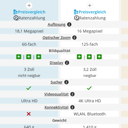
mehr anzeigen
mehr anzeigen
Preis­vergleich
Preis­vergleich
Ratenzahlung
Ratenzahlung
Auflösung
18,1 Megapixel
16 Megapixel
Optischer Zoom
60-fach
125-fach
Bildqualität
Display
3 Zoll
3,2 Zoll
nicht neigbar
neigbar
Sucher
Videoqualität
Ultra HD
4K Ultra HD
Konnektivität
WLAN, Bluetooth
Gewicht
640 g
1.410 g