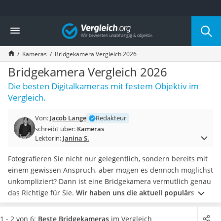
Die beliebtesten Vergleiche nach Kategorie
Vergleich
Elektronik
Powerstation
Kameras
Bridgekamera Vergleich 2026
Monitor 32 Zoll 4K
Fernseher
Bridgekamera Vergleich 2026
Drucker
Die besten Digitalkameras mit festem Objektiv im
Desktop-PC
Vergleich.
Monitor
Diascanner
Von:
Jacob Lange
Redakteur
Laser-Multifunktionsdrucker
schreibt über:
Kameras
Powerline-Adapter
Lektorin:
Janina S.
Powerstation mit Solarpanel
Gaming-PC
Fotografieren Sie nicht nur gelegentlich, sondern bereits mit
Soundbar
einem gewissen Anspruch, aber mögen es dennoch möglichst
17-Zoll-Laptop
unkompliziert? Dann ist eine Bridgekamera vermutlich genau
Satellitenschüssel
das Richtige für Sie.
Wir haben uns die aktuell populärsten
Gaming-Headset
Modelle genau angesehen
und präsentieren Ihnen diese in
Schnurloses Telefon
unserer Test- und Vergleichstabelle.
Zwar ist die
1 - 2 von 6:
Beste Bridgekameras
im Vergleich