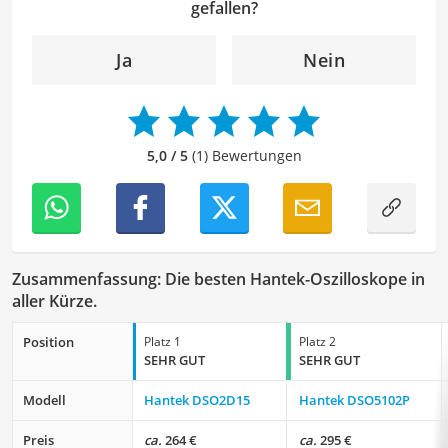
überprüfen. Mein Ziel ist es dabei, die Qualität und den
gefallen?
Ausdruck der Texte zu verbessern, um Ihnen eine
angenehme Leseerfahrung zu bieten. Durch meine
Ja
Nein
langjährige Erfahrung als Lektorin will ich vor allem dazu
beitragen, dass die Inhalte unserer Redaktion optimal
präsentiert werden und ihre volle Wirkung entfalten.
5,0 / 5
(1) Bewertungen
Zusammenfassung: Die besten Hantek-Oszilloskope in
aller Kürze.
Position
Platz 1
Platz 2
SEHR GUT
SEHR GUT
Modell
Hantek DSO2D15
Hantek DSO5102P
Preis
ca.
264 €
ca.
295 €