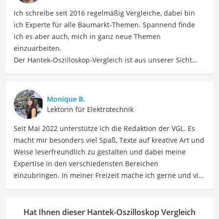
Ich schreibe seit 2016 regelmäßig Vergleiche, dabei bin
ich Experte für alle Baumarkt-Themen. Spannend finde
ich es aber auch, mich in ganz neue Themen
einzuarbeiten.
Der Hantek-Oszilloskop-Vergleich ist aus unserer Sicht
besonders empfehlenswert für
Techniker
und
Elektroniker
.
Monique B.
Lektorin für Elektrotechnik
Seit Mai 2022 unterstütze ich die Redaktion der VGL. Es
macht mir besonders viel Spaß, Texte auf kreative Art und
Weise leserfreundlich zu gestalten und dabei meine
Expertise in den verschiedensten Bereichen
einzubringen. In meiner Freizeit mache ich gerne und viel
Sport und probiere dabei immer wieder neue Sportarten
aus. Als Lektorin liegt mein Fokus darauf, Texte auf ihre
Klarheit, Verständlichkeit und stilistische Korrektheit zu
Hat Ihnen dieser Hantek-Oszilloskop Vergleich