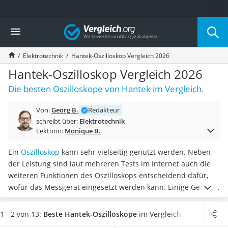
Die beliebtesten Vergleiche nach Kategorie
Vergleich
Baumarkt
Tresor feuerfest
Elektrotechnik
Hantek-Oszilloskop Vergleich 2026
Makita-Akku-Rasenmäher
Kappsäge
Hantek-Oszilloskop Vergleich 2026
Smartes Türschloss
Die besten Oszilloskope von Hantek im Vergleich.
Akku-Rasentrimmer
Feuchtigkeitsmessgerät
Von:
Georg B.
Redakteur
Split-Klimaanlage 2 Innengeräte
schreibt über:
Elektrotechnik
Pelletofen
Lektorin:
Monique B.
Bohrmaschine
Tiefbrunnenpumpe
Ein
Oszilloskop
kann sehr vielseitig genutzt werden. Neben
Fliesenschneider
der Leistung sind laut mehreren Tests im Internet auch die
Hochdruckreiniger
weiteren Funktionen des Oszilloskops entscheidend dafür,
Doppelschleifer
wofür das Messgerät eingesetzt werden kann. Einige Geräte
Überwachungskamera
können außerdem sowohl
analoge als auch digitale Signale
Benzinrasenmäher mit Elektrostart
messen und verarbeiten.
Wählen Sie jetzt aus unserer
1 - 2 von 13:
Beste Hantek-Oszilloskope
im Vergleich
Akku-Laubsauger
Vergleichstabelle ein
kompaktes Hantek-Oszilloskop mit