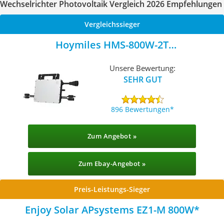
Wechselrichter Photovoltaik Vergleich 2026 Empfehlungen
Vergleichssieger
Hoymiles HMS-800W-2T
Mikrowechselrichter 800 W
Unsere Bewertung:
SEHR GUT
896 Bewertungen
Zum Angebot »
Zum Ebay-Angebot »
Preis-Leistungs-Sieger
Enjoy Solar APsystems EZ1-M 800W