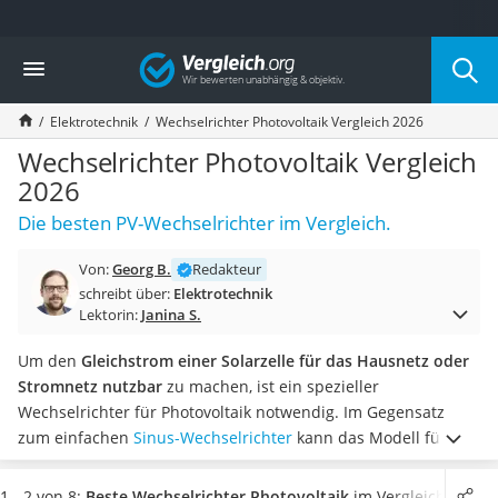
Die beliebtesten Vergleiche nach Kategorie
Vergleich
Baumarkt
Tresor feuerfest
Elektrotechnik
Wechselrichter Photovoltaik Vergleich 2026
Makita-Akku-Rasenmäher
Kappsäge
Wechselrichter Photovoltaik Vergleich
Smartes Türschloss
2026
Akku-Rasentrimmer
Die besten PV-Wechselrichter im Vergleich.
Feuchtigkeitsmessgerät
Split-Klimaanlage 2 Innengeräte
Von:
Georg B.
Redakteur
Pelletofen
schreibt über:
Elektrotechnik
Bohrmaschine
Lektorin:
Janina S.
Tiefbrunnenpumpe
Fliesenschneider
Um den
Gleichstrom einer Solarzelle für das Hausnetz oder
Hochdruckreiniger
Stromnetz nutzbar
zu machen, ist ein spezieller
Doppelschleifer
Wechselrichter für Photovoltaik notwendig. Im Gegensatz
Überwachungskamera
zum einfachen
Sinus-Wechselrichter
kann das Modell für
Benzinrasenmäher mit Elektrostart
Solaranlagen
auf schwankende Spannungen reagieren
durch
Akku-Laubsauger
sich verändernde Sonneneinstrahlung.
Tests im Internet
1 - 2 von 8:
Beste Wechselrichter Photovoltaik
im Vergleich