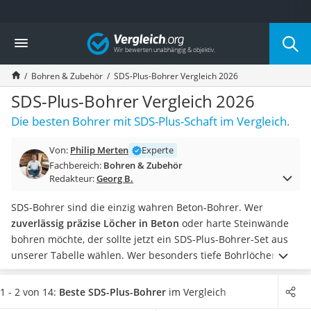
Die beliebtesten Vergleiche nach Kategorie
Vergleich
Baumarkt
Tresor feuerfest
Bohren & Zubehör
SDS-Plus-Bohrer Vergleich 2026
Makita-Akku-Rasenmäher
Kappsäge
SDS-Plus-Bohrer Vergleich 2026
Smartes Türschloss
Die besten Bohrer mit SDS-Plus-Schaft im Vergleich.
Akku-Rasentrimmer
Feuchtigkeitsmessgerät
Von:
Philip Merten
Experte
Split-Klimaanlage 2 Innengeräte
Fachbereich:
Bohren & Zubehör
Pelletofen
Redakteur:
Georg B.
Bohrmaschine
Tiefbrunnenpumpe
SDS-Bohrer sind die einzig wahren Beton-Bohrer. Wer
Fliesenschneider
zuverlässig präzise Löcher in Beton
oder harte Steinwände
Hochdruckreiniger
bohren möchte, der sollte jetzt ein SDS-Plus-Bohrer-Set aus
Doppelschleifer
unserer Tabelle wählen.
Wer besonders tiefe Bohrlöcher
Überwachungskamera
bohren möchte, sollte am besten einen SDS-Bohrer aus
HSS
Benzinrasenmäher mit Elektrostart
wählen, da diese die starken Schwingungen am besten
1 - 2 von 14:
Beste SDS-Plus-Bohrer
im Vergleich
Akku-Laubsauger
mitmachen
. Bei Bohrerschäften, die kürzer als 200 mm sind,