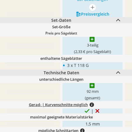
mehr anzeigen
Preis­vergleich
Set-Daten
Set-Größe
Preis pro Sägeblatt
3-teilig
(2,33 € pro Sägeblatt)
enthaltene Sägeblätter
•
3 x T 118 G
Technische Daten
unterschiedliche Längen
92 mm
(gesamt)
Gerad- | Kurvenschnitte möglich
maximal geeignete Materialstärke
1,5 mm
mögliche Schnittarten