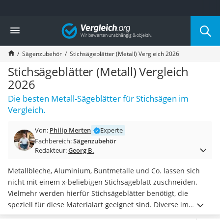
Die beliebtesten Vergleiche nach Kategorie
Vergleich
Baumarkt
Tresor feuerfest
Sägenzubehör
Stichsägeblätter (Metall) Vergleich 2026
Makita-Akku-Rasenmäher
Kappsäge
Stichsägeblätter (Metall) Vergleich
Smartes Türschloss
2026
Akku-Rasentrimmer
Die besten Metall-Sägeblätter für Stichsägen im
Feuchtigkeitsmessgerät
Vergleich.
Split-Klimaanlage 2 Innengeräte
Pelletofen
Von:
Philip Merten
Experte
Bohrmaschine
Fachbereich:
Sägenzubehör
Tiefbrunnenpumpe
Redakteur:
Georg B.
Fliesenschneider
Hochdruckreiniger
Metallbleche, Aluminium, Buntmetalle und Co. lassen sich
Doppelschleifer
nicht mit einem x-beliebigen Stichsägeblatt zuschneiden.
Überwachungskamera
Vielmehr werden hierfür Stichsägeblätter benötigt, die
Benzinrasenmäher mit Elektrostart
speziell für diese Materialart geeignet sind. Diverse im
Akku-Laubsauger
Internet zu findende Tests von Hobby- und Profihandwerkern