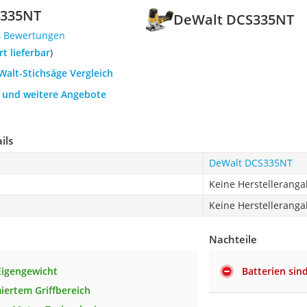
S335NT
DeWalt DCS335NT
4 Bewertungen
ort lieferbar
)
Walt-Stichsäge Vergleich
h und weitere Angebote
ils
DeWalt DCS335NT
Keine Herstellerang
Keine Herstellerang
Nachteile
Eigengewicht
Batterien sin
ertem Griffbereich