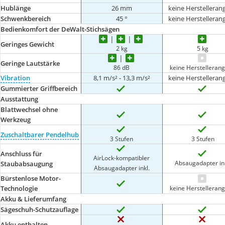
Hublänge
26 mm
keine Herstelleran
Schwenkbereich
45 °
keine Herstelleran
Bedienkomfort der DeWalt-Stichsägen
Geringes Gewicht
2 kg
5 kg
Geringe Lautstärke
86 dB
keine Herstelleran
Vibration
8,1 m/s² - 13,3 m/s²
keine Herstelleran
Gummierter Griffbereich
Ausstattung
Blattwechsel ohne
Werkzeug
Zuschaltbarer Pendelhub
3 Stufen
3 Stufen
Anschluss für
AirLock-kompatibler
Absaugadapter ink
Staubabsaugung
Absaugadapter inkl.
Bürstenlose Motor-
keine Herstelleran
Technologie
Akku & Lieferumfang
Sägeschuh-Schutzauflage
Akku enthalten