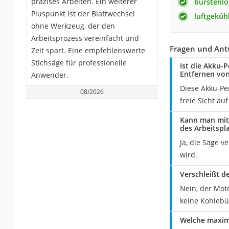
präzises Arbeiten. Ein weiterer
bürstenlo
Pluspunkt ist der Blattwechsel
luftgeküh
ohne Werkzeug, der den
Arbeitsprozess vereinfacht und
Fragen und Ant
Zeit spart. Eine empfehlenswerte
Stichsäge für professionelle
Ist die Akku-
Entfernen von
Anwender.
Diese Akku-Pe
08/2026
freie Sicht au
Kann man mit
des Arbeitspl
Ja, die Säge v
wird.
Verschleißt d
Nein, der Moto
keine Kohlebür
Welche maxima