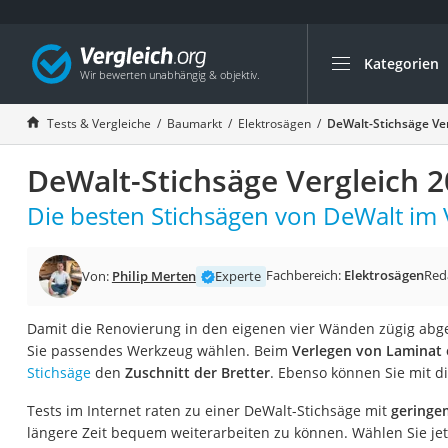
Kategorien
Die beliebtesten V
Baumarkt
Tests & Vergleiche
Baumarkt
Elektrosägen
DeWalt-Stichsäge Ve
Tresor feuerfest
DeWalt-Stichsäge Vergleich 
Makita-Akku-Rase
Kappsäge
Die besten Stichsägen von DeWalt im V
Smartes Türschlos
Akku-Rasentrimm
Fachbereich:
Elektrosägen
Red
Von:
Philip Merten
Experte
Feuchtigkeitsmess
Damit die Renovierung in den eigenen vier Wänden zügig abge
Split-Klimaanlage 
Sie passendes Werkzeug wählen. Beim
Verlegen von Laminat 
Pelletofen
Stichsäge
den
Zuschnitt der Bretter
. Ebenso können Sie mit d
Bohrmaschine
Tests im Internet raten zu einer DeWalt-Stichsäge mit
geringe
Tiefbrunnenpump
längere Zeit bequem weiterarbeiten zu können. Wählen Sie jet