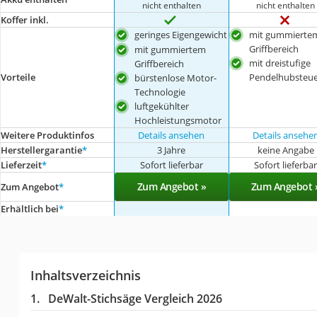
nicht enthalten
nicht enthalten
Koffer inkl.
geringes Eigengewicht
mit gummierte
Griffbereich
mit gummiertem
mit dreistufige
Griffbereich
Pendelhubsteu
Vorteile
bürstenlose Motor-
Technologie
luftgekühlter
Hochleistungsmotor
Weitere Produktinfos
Details ansehen
Details ansehe
Herstellergarantie
*
3 Jahre
keine Angabe
Lieferzeit
*
Sofort lieferbar
Sofort lieferba
Zum Angebot »
Zum Angebot 
Zum Angebot
*
Erhältlich bei
*
Inhaltsverzeichnis
DeWalt-Stichsäge Vergleich 2026