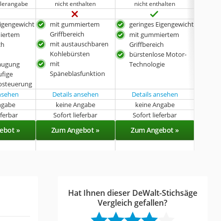
llerangabe
nicht enthalten
nicht enthalten
ni
Eigengewicht
mit gummiertem
geringes Eigengewicht
mit 
Griffbereich
Nei
iertem
mit gummiertem
mit austauschbaren
mit
ch
Griffbereich
Kohlebürsten
Grif
bürstenlose Motor-
mit
mit 
augung
Technologie
Späneblasfunktion
Pen
ufige
ger
bsteuerung
ansehen
Details ansehen
Details ansehen
Det
ngabe
keine Angabe
keine Angabe
k
eferbar
Sofort lieferbar
Sofort lieferbar
Sof
ebot »
Zum Angebot »
Zum Angebot »
Zu
Hat Ihnen dieser DeWalt-Stichsäge
Vergleich gefallen?