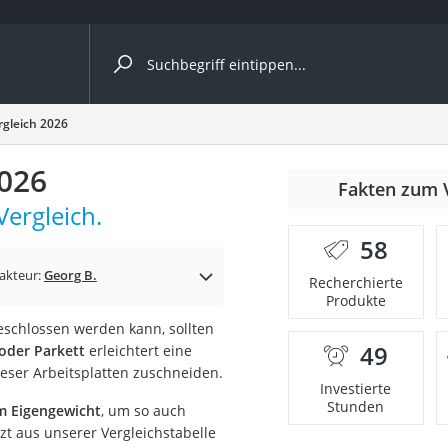
ergleiche nach Kategorie
rgleich 2026
2026
nmäher
Fakten zum 
ergleich.
s
58
er
akteur:
Georg B.
Recherchierte
Produkte
gerät
schlossen werden kann, sollten
2 Innengeräte
49
oder Parkett
erleichtert eine
ieser Arbeitsplatten zuschneiden.
Investierte
Stunden
m Eigengewicht
, um so auch
e
zt aus unserer Vergleichstabelle