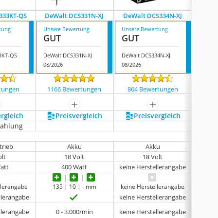
333KT-QS
DeWalt DCS331N-XJ
DeWalt DCS334N-XJ
Dewa
tung
Unsere Bewertung
Unsere Bewertung
Unsere
GUT
GUT
GUT
3KT-QS
DeWalt DCS331N-XJ
DeWalt DCS334N-XJ
Dewalt
08/2026
08/2026
07/202
tungen
1166 Bewertungen
864 Bewertungen
131
ehr anzeigen
mehr anzeigen
mehr anzeigen
ergleich
Preis­vergleich
Preis­vergleich
P
zahlung
trieb
Akku
Akku
N
olt
18 Volt
18 Volt
att
400 Watt
keine Herstellerangabe
llerangabe
135 | 10 | - mm
keine Herstellerangabe
85 
llerangabe
keine Herstellerangabe
llerangabe
0 - 3.000/min
keine Herstellerangabe
keine 