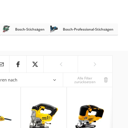
Bosch-Stichsägen
Bosch-Professional-Stichsägen
Alle Filter
eren nach
zurücksetzen