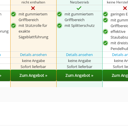
nicht enthalten
Netzbetrieb
keine Herste
m
mit gummiertem
mit gummiertem
geringes 
Griffbereich
Griffbereich
mit gumm
mit Stützrolle für
mit Splitterschutz
Griffberei
erung
exakte
effektive
Sägeblattführung
Staubabs
mit dreist
Pendelhu
n
Details ansehen
Details ansehen
Details 
keine Angabe
keine Angabe
keine A
r
Sofort lieferbar
Sofort lieferbar
Sofort li
»
Zum Angebot »
Zum Angebot »
Zum Ang