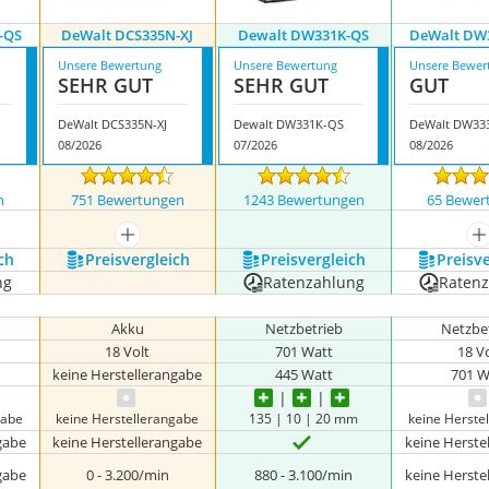
-QS
DeWalt DCS335N-XJ
Dewalt DW331K-QS
DeWalt DW
Unsere Bewertung
Unsere Bewertung
Unsere Bewer
SEHR GUT
SEHR GUT
GUT
DeWalt DCS335N-XJ
Dewalt DW331K-QS
DeWalt DW33
08/2026
07/2026
08/2026
n
751 Bewertungen
1243 Bewertungen
65 Bewer
nzeigen
mehr anzeigen
m
ch
Preis­vergleich
Preis­vergleich
Preis­v
ng
Ratenzahlung
Raten
Akku
Netzbetrieb
Netzbe
18 Volt
701 Watt
18 V
keine Herstellerangabe
445 Watt
701 W
gabe
keine Herstellerangabe
135 | 10 | 20 mm
keine Herste
gabe
keine Herstellerangabe
keine Herste
gabe
0 - 3.200/min
880 - 3.100/min
keine Herste