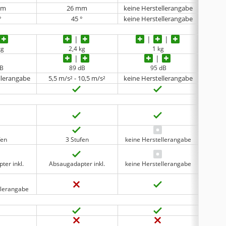
mm
26 mm
keine Herstellerangabe
°
45 °
keine Herstellerangabe
kg
2,4 kg
1 kg
dB
89 dB
95 dB
llerangabe
5,5 m/s² - 10,5 m/s²
keine Herstellerangabe
fen
3 Stufen
keine Herstellerangabe
ter inkl.
Absaugadapter inkl.
keine Herstellerangabe
keine 
llerangabe