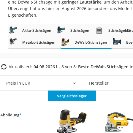
eine DeWalt-Stichsäge mit
geringer Lautstärke
, um den Arbeit
Fliesenschneider
Überzeugt hat uns hier im August 2026 besonders das Modell
Hochdruckreinige
Eigenschaften.
Doppelschleifer
Akku-Stichsägen
Stichsägen
Stichsägeblätt
Überwachungska
Benzinrasenmäher 
Metabo-Stichsägen
DeWalt-Stichsägen
Bos
Akku-Laubsauger
Löschdecke
Aktualisiert:
04.08.2026
1 - 8 von 8:
Beste DeWalt-Stichsägen
im
Multimeter
Winterharte Palm
Preis in EUR
Hersteller
Gasdurchlauferhit
Vergleichssieger
Service
Abbildung
*