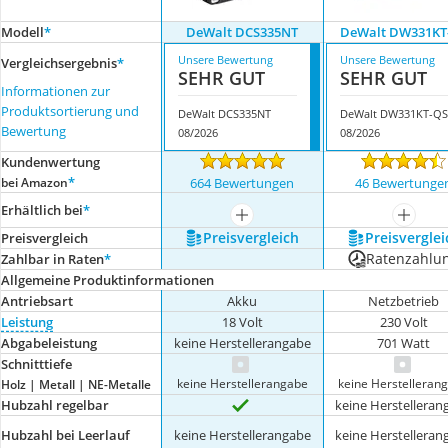
Modell
*
DeWalt DCS335NT
DeWalt DW331KT
Unsere Bewertung
Unsere Bewertung
Vergleichsergebnis
*
SEHR GUT
SEHR GUT
Informationen zur
Produktsortierung und
DeWalt DCS335NT
DeWalt DW331KT-QS
Bewertung
08/2026
08/2026
Kundenwertung
*
bei Amazon
664 Bewertungen
46 Bewertunge
Erhältlich bei
*
mehr anzeigen
mehr a
Preis­vergleich
Preis­verglei
Preis­vergleich
Ratenzahlu
Zahlbar in Raten
*
Allgemeine Produktinformationen
Antriebsart
Akku
Netzbetrieb
Leistung
18 Volt
230 Volt
Abgabeleistung
keine Herstellerangabe
701 Watt
Schnitttiefe
keine Herstellerangabe
keine Herstelleran
Holz | Metall | NE-Metalle
Hubzahl regelbar
keine Herstelleran
Hubzahl bei Leerlauf
keine Herstellerangabe
keine Herstelleran