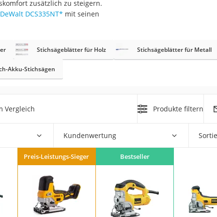
skomfort zusätzlich zu steigern.
DeWalt DCS335NT
*
mit seinen
r
er
Stichsägeblätter für Holz
Stichsägeblätter für Metall
mera
mit Elektrostart
ch-Akku-Stichsägen
 Vergleich
Produkte filtern
en
Kundenwertung
Sorti
zer
Preis-Leistungs-Sieger
Bestseller