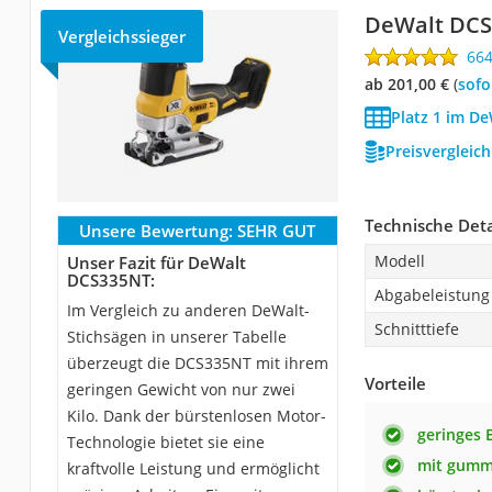
DeWalt DC
Vergleichssieger
66
ab 201,00 €
(
Sof
Platz 1 im De
Preisvergleic
Technische Deta
Unsere Bewertung:
SEHR GUT
Modell
Unser Fazit für DeWalt
DCS335NT:
Abgabeleistung
Im Vergleich zu anderen DeWalt-
Schnitttiefe
Stichsägen in unserer Tabelle
überzeugt die DCS335NT mit ihrem
Vorteile
geringen Gewicht von nur zwei
Kilo. Dank der bürstenlosen Motor-
geringes 
Technologie bietet sie eine
mit gummi
kraftvolle Leistung und ermöglicht