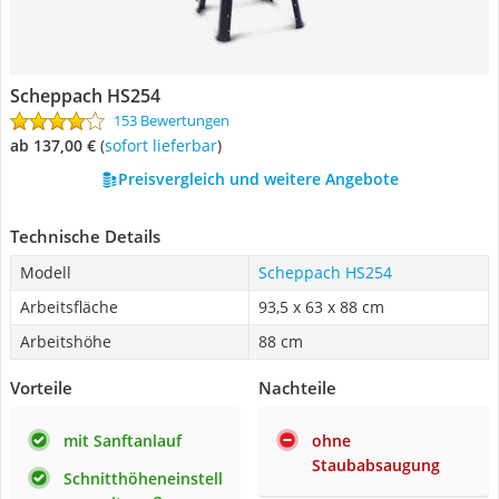
Scheppach HS254
153 Bewertungen
ab 137,00 €
(
Sofort lieferbar
)
Preisvergleich und weitere Angebote
Technische Details
Modell
Scheppach HS254
Arbeitsfläche
‎93,5 x 63 x 88 cm
Arbeitshöhe
88 cm
Vorteile
Nachteile
mit Sanftanlauf
ohne
Staubabsaugung
Schnitthöheneinstell