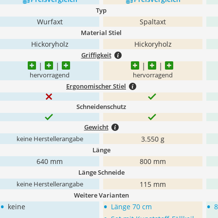
Typ
Wurfaxt
Spaltaxt
Material Stiel
Hickoryholz
Hickoryholz
Griffigkeit
hervorragend
hervorragend
Ergonomischer Stiel
Schneidenschutz
Gewicht
3.550 g
keine Herstellerangabe
Länge
640 mm
800 mm
Länge Schneide
115 mm
keine Herstellerangabe
Weitere Varianten
•
•
•
keine
Länge 70 cm
8