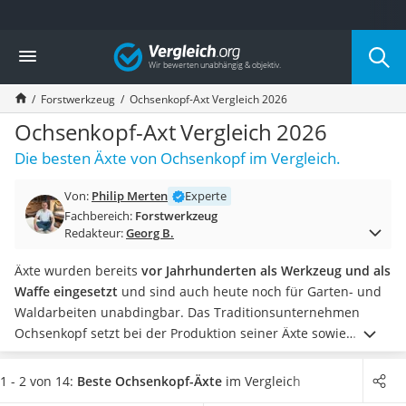
Die beliebtesten Vergleiche nach Kategorie
Vergleich
Baumarkt
Tresor feuerfest
Forstwerkzeug
Ochsenkopf-Axt Vergleich 2026
Makita-Akku-Rasenmäher
Kappsäge
Ochsenkopf-Axt Vergleich 2026
Smartes Türschloss
Die besten Äxte von Ochsenkopf im Vergleich.
Akku-Rasentrimmer
Feuchtigkeitsmessgerät
Von:
Philip Merten
Experte
Split-Klimaanlage 2 Innengeräte
Fachbereich:
Forstwerkzeug
Pelletofen
Redakteur:
Georg B.
Bohrmaschine
Tiefbrunnenpumpe
Äxte wurden bereits
vor Jahrhunderten als Werkzeug und als
Fliesenschneider
Waffe eingesetzt
und sind auch heute noch für Garten- und
Hochdruckreiniger
Waldarbeiten unabdingbar. Das Traditionsunternehmen
Doppelschleifer
Ochsenkopf setzt bei der Produktion seiner Äxte sowie
Überwachungskamera
Spaltäxte
dabei auf höchste Qualität in der Verarbeitung und
Benzinrasenmäher mit Elektrostart
Materialauswahl, wie diverse Tests im Internet bestätigen.
1 - 2 von 14:
Beste Ochsenkopf-Äxte
im Vergleich
Akku-Laubsauger
Die für Sie passende Axt sollte
auf Ihre Körpergröße