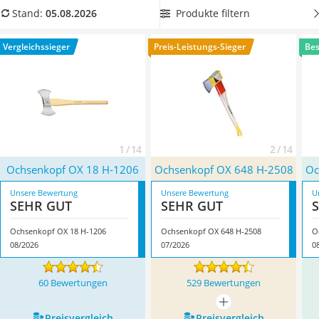
Löschdecke
abgestimmt und nicht zu schwer
für Sie sein. Wählen Sie
Produkte filtern
Stand:
05.08.2026
Multimeter
jetzt eine leichte Ochsenkopf-Axt aus unserer
Winterharte Palmen
Vergleichstabelle, um die Axt schnell beschleunigen und Holz
Vergleichssieger
Preis-Leistungs-Sieger
Bes
Gasdurchlauferhitzer
schneller spalten zu können. Überzeugt hat uns hier im
Service
August 2026 besonders das Modell
Ochsenkopf OX 18 H-
1206
*
mit seinen Eigenschaften.
1 / 14
2 / 14
Ochsenkopf OX 18 H-1206
Ochsenkopf OX 648 H-2508
Oc
Unsere Bewertung
Unsere Bewertung
U
SEHR GUT
SEHR GUT
Ochsenkopf OX 18 H-1206
Ochsenkopf OX 648 H-2508
O
08/2026
07/2026
0
60 Bewertungen
529 Bewertungen
mehr anzeigen
Preis­vergleich
Preis­vergleich