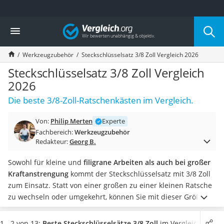
Die beliebtesten Vergleiche nach Kategorie
Vergleich
Baumarkt
Tresor feuerfest
Werkzeugzubehör
Steckschlüsselsatz 3/8 Zoll Vergleich 2026
Makita-Akku-Rasenmäher
Kappsäge
Steckschlüsselsatz 3/8 Zoll Vergleich
Smartes Türschloss
2026
Akku-Rasentrimmer
Die beste 3/8-Zoll-Ratschenkästen im Vergleich.
Feuchtigkeitsmessgerät
Split-Klimaanlage 2 Innengeräte
Von:
Philip Merten
Experte
Pelletofen
Fachbereich:
Werkzeugzubehör
Bohrmaschine
Redakteur:
Georg B.
Tiefbrunnenpumpe
Fliesenschneider
Sowohl für kleine und
filigrane Arbeiten als auch bei großer
Hochdruckreiniger
Kraftanstrengung
kommt der Steckschlüsselsatz mit 3/8 Zoll
Doppelschleifer
zum Einsatz. Statt von einer großen zu einer kleinen Ratsche
Überwachungskamera
zu wechseln oder umgekehrt, können Sie mit dieser Größe
Benzinrasenmäher mit Elektrostart
nahezu alle Aufgaben im Haushalt
in Angriff nehmen.
Nicht
Akku-Laubsauger
unbedingt als gut oder schlecht lässt sich in den
1 - 2 von 13:
Beste Steckschlüsselsätze 3/8 Zoll
im Vergleich