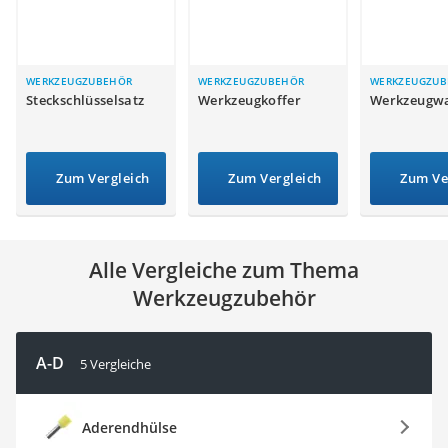
Löschdecke
Multimeter
Winterharte Palmen
Gasdurchlauferhitzer
WERKZEUGZUBEHÖR
WERKZEUGZUBEHÖR
WERKZEUGZU
Steckschlüsselsatz
Werkzeugkoffer
Werkzeugw
Service
Zum Vergleich
Zum Vergleich
Zum Ve
Alle Vergleiche zum Thema
Werkzeugzubehör
A-D
5 Vergleiche
Aderendhülse