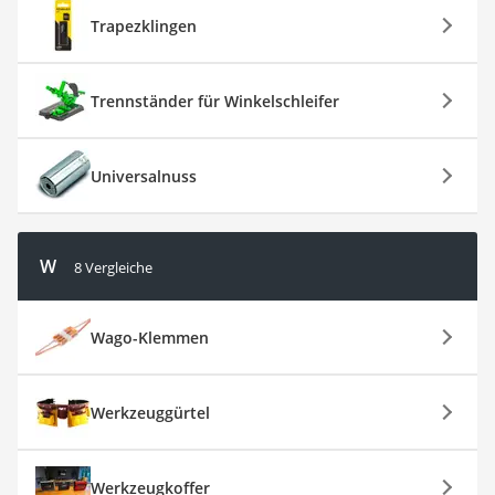
Trapezklingen
Trennständer für Winkelschleifer
Universalnuss
W
8 Vergleiche
Wago-Klemmen
Werkzeuggürtel
Werkzeugkoffer