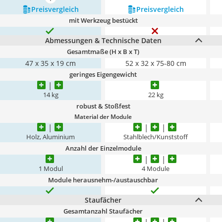
mehr anzeigen
Preis­vergleich
Preis­vergleich
mit Werkzeug bestückt
Abmessungen & Technische Daten
Gesamtmaße (H x B x T)
47 x 35 x 19 cm
52 x 32 x 75-80 cm
geringes Eigengewicht
14 kg
22 kg
robust & Stoßfest
Material der Module
Holz, Aluminium
Stahlblech/Kunststoff
Anzahl der Einzelmodule
1 Modul
4 Module
Module herausnehm-/austauschbar
Staufächer
Gesamtanzahl Staufächer