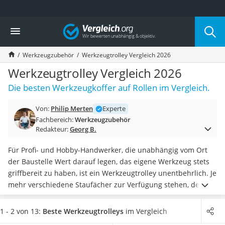
Die beliebtesten Vergleiche nach Kategorie
Vergleich
Baumarkt
Tresor feuerfest
Werkzeugzubehör
Werkzeugtrolley Vergleich 2026
Makita-Akku-Rasenmäher
Kappsäge
Werkzeugtrolley Vergleich 2026
Smartes Türschloss
Die besten Werkzeugkoffer auf Rollen im Vergleich.
Akku-Rasentrimmer
Feuchtigkeitsmessgerät
Von:
Philip Merten
Experte
Split-Klimaanlage 2 Innengeräte
Fachbereich:
Werkzeugzubehör
Pelletofen
Redakteur:
Georg B.
Bohrmaschine
Tiefbrunnenpumpe
Für Profi- und Hobby-Handwerker, die unabhängig vom Ort
Fliesenschneider
der Baustelle Wert darauf legen, das eigene Werkzeug stets
Hochdruckreiniger
griffbereit zu haben, ist ein Werkzeugtrolley unentbehrlich. Je
Doppelschleifer
mehr verschiedene Staufächer zur Verfügung stehen, desto
Überwachungskamera
besser lassen sich die Tools in ihnen sortieren. Worauf Sie
Benzinrasenmäher mit Elektrostart
bei einem eigenen Werkzeugtrolley-Test achten sollten, ist
1 - 2 von 13:
Beste Werkzeugtrolleys
im Vergleich
Akku-Laubsauger
zudem, dass
die einzelnen Module unabhängig voneinander