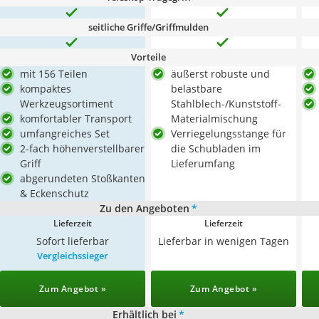
seitliche Griffe/Griffmulden
Vorteile
mit 156 Teilen
äußerst robuste und
kompaktes
belastbare
Werkzeugsortiment
Stahlblech-/Kunststoff-
komfortabler Transport
Materialmischung
umfangreiches Set
Verriegelungsstange für
2-fach höhenverstellbarer
die Schubladen im
Griff
Lieferumfang
abgerundeten Stoßkanten
& Eckenschutz
Zu den Angeboten
*
Lieferzeit
Lieferzeit
Sofort lieferbar
Lieferbar in wenigen Tagen
Vergleichssieger
Zum Angebot »
Zum Angebot »
Erhältlich bei
*