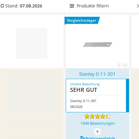
Löschdecke
Edelstahl
, um von einer besonders scharfen Klinge zu
Produkte filtern
Stand:
07.08.2026
Multimeter
profitieren. Überzeugt hat uns hier im August 2026
Winterharte Palmen
besonders das Modell
Stanley 0-11-301
*
mit seinen
Vergleichssieger
Gasdurchlauferhitzer
Eigenschaften.
Service
2 / 12
Stanley 0-11-301
Unsere Bewertung
SEHR GUT
Stanley 0-11-301
08/2026
1949 Bewertungen
mehr anzeigen
Preis­vergleich