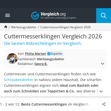
Die beliebtesten Vergleiche nach Kategorie
Vergleich
Baumarkt
Tresor feuerfest
Werkzeugzubehör
Cuttermesserklingen Vergleich 2026
Makita-Akku-Rasenmäher
Kappsäge
Cuttermesserklingen Vergleich 2026
Smartes Türschloss
Die besten Abbrechklingen im Vergleich.
Akku-Rasentrimmer
Feuchtigkeitsmessgerät
Von:
Philip Merten
Experte
Split-Klimaanlage 2 Innengeräte
Fachbereich:
Werkzeugzubehör
Pelletofen
Redakteur:
Georg B.
Bohrmaschine
Tiefbrunnenpumpe
Cuttermesser und Cuttermesserklingen finden sich wie
Fliesenschneider
Schraubendreher
in nahezu jedem Haushalt. Die scharfen
Hochdruckreiniger
Cuttermesserklingen eignen sich
ideal zum Basteln oder
Doppelschleifer
auch zum Schneiden von Teppichen & Co.
, wie diverse Tests
Überwachungskamera
im Internet zeigen. Die Ersatzklingen gibt es in kleinen und
Benzinrasenmäher mit Elektrostart
großen Nachfüllsets zu kaufen.
Wählen Sie aus unserer
1 - 2 von 12:
Beste Cuttermesserklingen
im Vergleich
Akku-Laubsauger
Tabelle jetzt
Cuttermesserklingen aus Carbon- oder