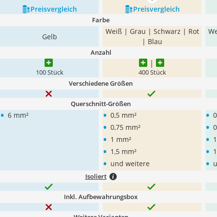
mehr anzeigen
Preis­vergleich
Preis­vergleich
Farbe
Weiß | Grau | Schwarz | Rot
We
Gelb
| Blau
Anzahl
100 Stück
400 Stück
Verschiedene Größen
Querschnitt-Größen
•
•
•
6 mm²
0,5 mm²
0
•
•
0,75 mm²
0
•
•
1 mm²
•
•
1,5 mm²
1
•
•
und weitere
u
Isoliert
Inkl. Aufbewahrungsbox