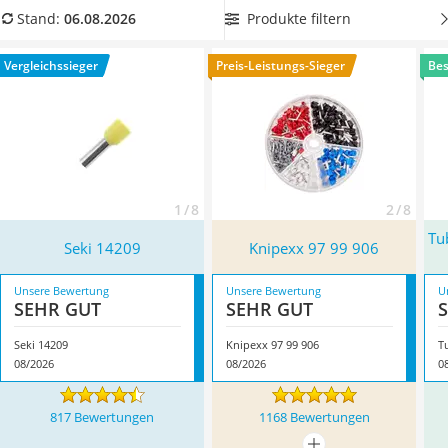
Löschdecke
isolierten Aderendhülsen unterschieden.
Wählen Sie jetzt
Produkte filtern
Stand:
06.08.2026
Multimeter
aus unserer Vergleichstabelle
Aderendhülsen im besonders
Winterharte Palmen
großen Set
, sodass Sie genug Hülsen für all Ihre
Vergleichssieger
Preis-Leistungs-Sieger
Bes
Gasdurchlauferhitzer
Litzenleitungen besitzen. Überzeugt hat uns hier im August
Service
2026 besonders das Modell
Seki 14209
*
mit seinen
Eigenschaften.
1 / 8
2 / 8
Tu
Seki 14209
Knipexx 97 99 906
Unsere Bewertung
Unsere Bewertung
U
SEHR GUT
SEHR GUT
Seki 14209
Knipexx 97 99 906
08/2026
08/2026
0
817 Bewertungen
1168 Bewertungen