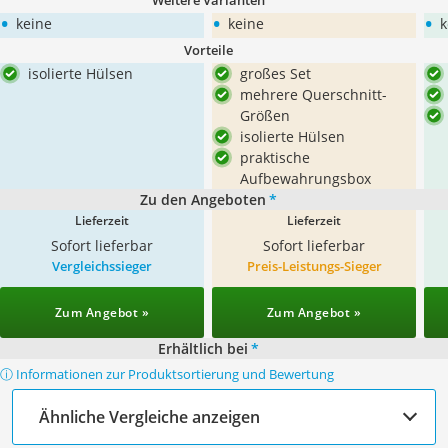
Weitere Varianten
•
•
•
keine
keine
k
Vorteile
isolierte Hülsen
großes Set
mehrere Querschnitt-
Größen
isolierte Hülsen
praktische
Aufbewahrungsbox
Zu den Angeboten
*
Lieferzeit
Lieferzeit
Sofort lieferbar
Sofort lieferbar
Vergleichssieger
Preis-Leistungs-Sieger
Zum Angebot »
Zum Angebot »
Erhältlich bei
*
ⓘ Informationen zur Produktsortierung und Bewertung
Ähnliche Vergleiche anzeigen