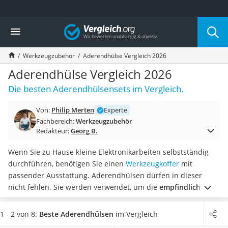
Die beliebtesten Vergleiche nach Kategorie
Vergleich
Baumarkt
Tresor feuerfest
Werkzeugzubehör
Aderendhülse Vergleich 2026
Makita-Akku-Rasenmäher
Kappsäge
Aderendhülse Vergleich 2026
Smartes Türschloss
Die besten Aderendhülsensets im Vergleich.
Akku-Rasentrimmer
Feuchtigkeitsmessgerät
Von:
Philip Merten
Experte
Split-Klimaanlage 2 Innengeräte
Fachbereich:
Werkzeugzubehör
Pelletofen
Redakteur:
Georg B.
Bohrmaschine
Tiefbrunnenpumpe
Wenn Sie zu Hause kleine Elektronikarbeiten selbstständig
Fliesenschneider
durchführen, benötigen Sie einen
Werkzeugkoffer
mit
Hochdruckreiniger
passender Ausstattung. Aderendhülsen dürfen in dieser
Doppelschleifer
nicht fehlen. Sie werden verwendet, um die
empfindlichen
Überwachungskamera
abisolierten Enden von Litzenleitungen zu schützen
, da sie
Benzinrasenmäher mit Elektrostart
sonst schnell kaputtgehen können. Gängigen Tests im
1 - 2 von 8:
Beste Aderendhülsen
im Vergleich
Akku-Laubsauger
Internet zufolge wird dabei zwischen isolierten und nicht