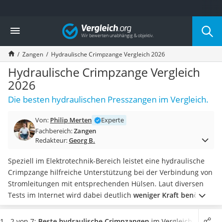
Die beliebtesten Vergleiche nach Kategorie
Vergleich
Baumarkt
Tresor feuerfest
Zangen
Hydraulische Crimpzange Vergleich 2026
Makita-Akku-Rasenmäher
Kappsäge
Hydraulische Crimpzange Vergleich
Smartes Türschloss
2026
Akku-Rasentrimmer
Die besten hydraulischen Presszangen im Vergleich.
Feuchtigkeitsmessgerät
Split-Klimaanlage 2 Innengeräte
Von:
Philip Merten
Experte
Pelletofen
Fachbereich:
Zangen
Bohrmaschine
Redakteur:
Georg B.
Tiefbrunnenpumpe
Fliesenschneider
Speziell im Elektrotechnik-Bereich leistet eine hydraulische
Hochdruckreiniger
Crimpzange hilfreiche Unterstützung bei der Verbindung von
Doppelschleifer
Stromleitungen mit entsprechenden Hülsen. Laut diversen
Überwachungskamera
Tests im Internet wird dabei deutlich
weniger Kraft benötigt
,
Benzinrasenmäher mit Elektrostart
als es bei der Verwendung einer klassischen
Akku-Laubsauger
Kabelschuhzange
der Fall ist.
Wählen Sie jetzt eine
1 - 2 von 7:
Beste hydraulische Crimpzangen
im Vergleich