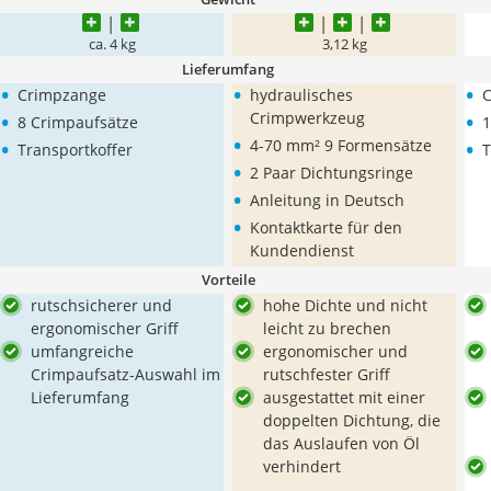
ca. 4 kg
3,12 kg
Lieferumfang
•
•
•
Crimpzange
hydraulisches
•
•
Crimpwerkzeug
8 Crimpaufsätze
1
•
•
•
4-70 mm² 9 Formensätze
Transportkoffer
T
•
2 Paar Dichtungsringe
•
Anleitung in Deutsch
•
Kontaktkarte für den
Kundendienst
Vorteile
rutschsicherer und
hohe Dichte und nicht
ergonomischer Griff
leicht zu brechen
umfangreiche
ergonomischer und
Crimpaufsatz-Auswahl im
rutschfester Griff
Lieferumfang
ausgestattet mit einer
doppelten Dichtung, die
das Auslaufen von Öl
verhindert