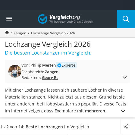
Die beliebtesten Vergleiche nach Kategorie
Vergleich
Baumarkt
Tresor feuerfest
Zangen
Lochzange Vergleich 2026
Makita-Akku-Rasenmäher
Kappsäge
Lochzange Vergleich 2026
Smartes Türschloss
Die besten Lochstanzer im Vergleich.
Akku-Rasentrimmer
Feuchtigkeitsmessgerät
Von:
Philip Merten
Experte
Split-Klimaanlage 2 Innengeräte
Fachbereich:
Zangen
Pelletofen
Redakteur:
Georg B.
Bohrmaschine
Tiefbrunnenpumpe
Mit einer Lochzange lassen sich saubere Löcher in diverse
Fliesenschneider
Materialien stanzen. Nicht zuletzt aus diesem Grund ist sie
Hochdruckreiniger
unter anderem bei Hobbybastlern so populär. Diverse Tests
Doppelschleifer
im Internet zeigen, dass Exemplare mit
mehreren
Überwachungskamera
austauschbaren Stanzmessern
besonders praktisch sind,
Benzinrasenmäher mit Elektrostart
denn sie machen es möglich, unterschiedlich große Löcher zu
1 - 2 von 14:
Beste Lochzangen
im Vergleich
Akku-Laubsauger
schneiden.
Wählen Sie jetzt aus unserer Vergleichstabelle