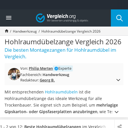
Die beliebtesten Vergleiche nach Kategorie
Vergleich
Baumarkt
Tresor feuerfest
Handwerkzeug
Hohlraumdübelzange Vergleich 2026
Makita-Akku-Rasenmäher
Kappsäge
Hohlraumdübelzange Vergleich 2026
Smartes Türschloss
Die besten Montagezangen für Hohlraumdübel im
Akku-Rasentrimmer
Vergleich.
Feuchtigkeitsmessgerät
Split-Klimaanlage 2 Innengeräte
Von:
Philip Merten
Experte
Pelletofen
Fachbereich:
Handwerkzeug
Bohrmaschine
Redakteur:
Georg B.
Tiefbrunnenpumpe
Fliesenschneider
Mit entsprechenden
Hohlraumdübeln
ist die
Hochdruckreiniger
Hohlraumdübelzange das ideale Werkzeug für alle
Doppelschleifer
Trockenbauer. Sie eignet sich zum Beispiel, um
mehrlagige
Überwachungskamera
Gipskarton- oder Gipsfaserplatten anzubringen
, wie Tests im
Benzinrasenmäher mit Elektrostart
Internet zeigen. Auch für Heimwerker ist die Zange bei
Akku-Laubsauger
mancher Renovierungsarbeit nützlich.
Wählen Sie aus
1 - 2 von 12:
Beste Hohlraumdübelzangen
im Vergleich