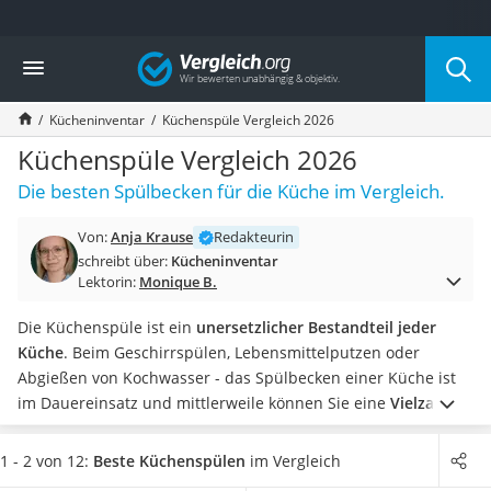
Die beliebtesten Vergleiche nach Kategorie
Vergleich
Haushalt
Wassersprudler
Kücheninventar
Küchenspüle Vergleich 2026
Zentralstaubsauger
Brotbackautomat
Küchenspüle Vergleich 2026
Wischroboter
Die besten Spülbecken für die Küche im Vergleich.
Wäschespinne
Industriestaubsauger
Von:
Anja Krause
Redakteurin
Spülmaschinentabs
schreibt über:
Kücheninventar
Akku-Staubsauger
Lektorin:
Monique B.
Eierkocher
AEG-Waschmaschine
Die Küchenspüle ist ein
unersetzlicher Bestandteil jeder
Saug-Wisch-Roboter
Küche
. Beim Geschirrspülen, Lebensmittelputzen oder
Handstaubsauger
Abgießen von Kochwasser - das Spülbecken einer Küche ist
Milchaufschäumer
im Dauereinsatz und mittlerweile können Sie eine
Vielzahl
Kondenstrockner
von unterschiedlichen Küchenspülen
kaufen.
Soll Ihre neue
Reiskocher
Einbauspüle aus
Granit oder Edelstahl
sein? Benötigen Sie
1 - 2 von 12:
Beste Küchenspülen
im Vergleich
Heißwasserspender
ein oder sogar mehrere Spülbecken
? Bei all diesen Fragen