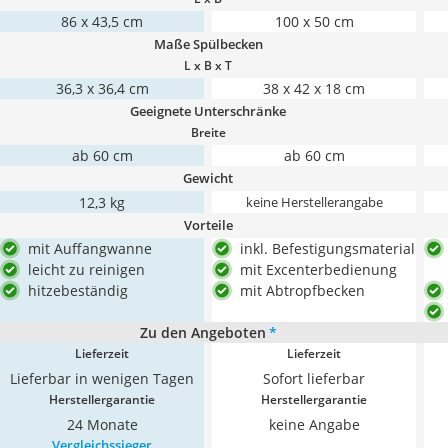
86 x 43,5 cm
100 x 50 cm
Maße Spülbecken
L x B x T
36,3 x 36,4 cm
38 x 42 x 18 cm
Geeignete Unterschränke
Breite
ab 60 cm
ab 60 cm
Gewicht
‎12,3 kg
keine Herstellerangabe
Vorteile
mit Auffangwanne
inkl. Befestigungsmaterial
leicht zu reinigen
mit Excenterbedienung
hitzebeständig
mit Abtropfbecken
Zu den Angeboten
*
Lieferzeit
Lieferzeit
Lieferbar in wenigen Tagen
Sofort lieferbar
Herstellergarantie
Herstellergarantie
24 Monate
keine Angabe
Vergleichssieger