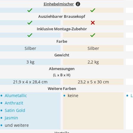
Einhebelmischer
Ausziehbarer Brausekopf
Inklusive Montage-Zubehör
Farbe
Silber
Silber
Gewicht
3 kg
2,2 kg
Abmessungen
(L x B x H)
‎21,9 x 4 x 28,4 cm
‎23,2 x 5 x 30 cm
Weitere Farben
•
•
•
Alumetallic
keine
L
•
Anthrazit
•
Satin Gold
•
Jasmin
•
und weitere