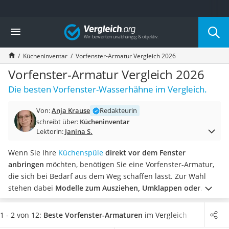
Die beliebtesten Vergleiche nach Kategorie
Vergleich
Haushalt
Wassersprudler
Kücheninventar
Vorfenster-Armatur Vergleich 2026
Zentralstaubsauger
Brotbackautomat
Vorfenster-Armatur Vergleich 2026
Wischroboter
Die besten Vorfenster-Wasserhähne im Vergleich.
Wäschespinne
Industriestaubsauger
Von:
Anja Krause
Redakteurin
Spülmaschinentabs
schreibt über:
Kücheninventar
Akku-Staubsauger
Lektorin:
Janina S.
Eierkocher
AEG-Waschmaschine
Wenn Sie Ihre
Küchenspüle
direkt vor dem Fenster
Saug-Wisch-Roboter
anbringen
möchten, benötigen Sie eine Vorfenster-Armatur,
Handstaubsauger
die sich bei Bedarf aus dem Weg schaffen lässt. Zur Wahl
Milchaufschäumer
stehen dabei
Modelle zum Ausziehen, Umklappen oder
Kondenstrockner
Versenken.
Da Vorfenster-Armaturen häufig bewegt werden,
Reiskocher
sollten Sie sich laut gängiger Online-Tests für ein Modell
1 - 2 von 12:
Beste Vorfenster-Armaturen
im Vergleich
Heißwasserspender
entscheiden, das
aus einem möglichst robusten Material